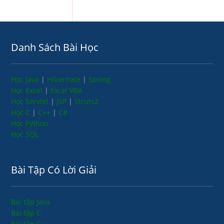
Danh Sách Bài Học
Học Java
|
Hibernate
|
Spring
Học Excel
|
Excel VBA
Học Servlet
|
JSP
|
Struts2
Học C
|
C++
|
C#
Học Python
Học SQL
Bài Tập Có Lời Giải
Bài tập Java
Bài tập C
Bài tập C++