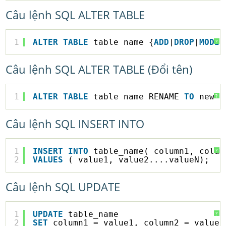
Câu lệnh SQL ALTER TABLE
1
ALTER
TABLE
table_name {
ADD
|
DROP
|
MODIF
?
Câu lệnh SQL ALTER TABLE (Đổi tên)
1
ALTER
TABLE
table_name RENAME 
TO
new_t
?
Câu lệnh SQL INSERT INTO
1
INSERT
INTO
table_name( column1, colum
?
2
VALUES
( value1, value2....valueN);
Câu lệnh SQL UPDATE
1
UPDATE
table_name
?
2
SET
column1 = value1, column2 = value2