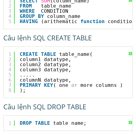
1
SELECT
SUM
(column_name)
?
2
FROM
table_name
3
WHERE
CONDITION
4
GROUP
BY
column_name
5
HAVING
(arithematic 
function
condition
Câu lệnh SQL CREATE TABLE
1
CREATE
TABLE
table_name(
?
2
column1 datatype,
3
column2 datatype,
4
column3 datatype,
5
.....
6
columnN datatype,
7
PRIMARY
KEY
( one 
or
more columns )
8
);
Câu lệnh SQL DROP TABLE
1
DROP
TABLE
table_name;
?