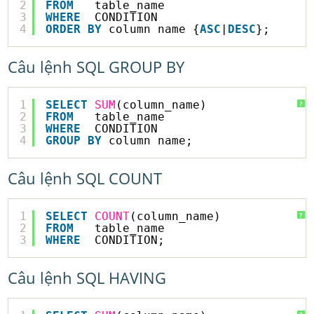
2
FROM
table_name
3
WHERE
CONDITION
4
ORDER
BY
column_name {
ASC
|
DESC
};
Câu lệnh SQL GROUP BY
1
SELECT
SUM
(column_name)
?
2
FROM
table_name
3
WHERE
CONDITION
4
GROUP
BY
column_name;
Câu lệnh SQL COUNT
1
SELECT
COUNT
(column_name)
?
2
FROM
table_name
3
WHERE
CONDITION;
Câu lệnh SQL HAVING