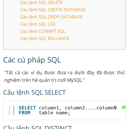
Câu lệnh SQL DELETE
Câu lệnh SQL CREATE DATABASE
Câu lệnh SQL DROP DATABASE
Câu lệnh SQL USE
Câu lệnh COMMIT SQL
Câu lệnh SQL ROLLBACK
Các cú pháp SQL
"Tất cả các ví dụ được đưa ra dưới đây đã được thử
nghiệm trên hệ quản trị csdl MySQL."
Câu lệnh SQL SELECT
1
SELECT
column1, column2....columnN
?
2
FROM
table_name;
Câu lệnh SQL DISTINCT