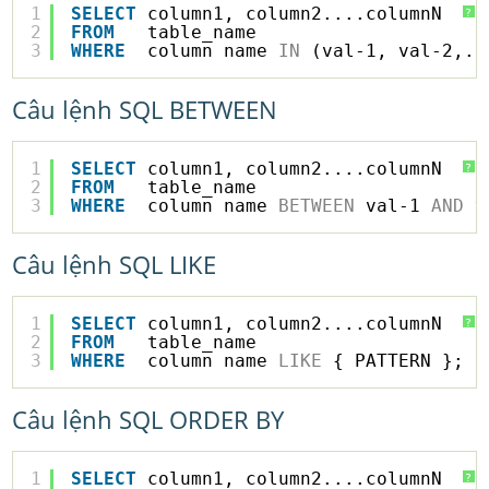
1
SELECT
column1, column2....columnN
?
2
FROM
table_name
3
WHERE
column_name 
IN
(val-1, val-2,..
Câu lệnh SQL BETWEEN
1
SELECT
column1, column2....columnN
?
2
FROM
table_name
3
WHERE
column_name 
BETWEEN
val-1 
AND
v
Câu lệnh SQL LIKE
1
SELECT
column1, column2....columnN
?
2
FROM
table_name
3
WHERE
column_name 
LIKE
{ PATTERN };
Câu lệnh SQL ORDER BY
1
SELECT
column1, column2....columnN
?