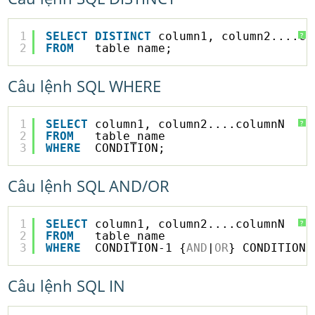
1
SELECT
DISTINCT
column1, column2....co
?
2
FROM
table_name;
Câu lệnh SQL WHERE
1
SELECT
column1, column2....columnN
?
2
FROM
table_name
3
WHERE
CONDITION;
Câu lệnh SQL AND/OR
1
SELECT
column1, column2....columnN
?
2
FROM
table_name
3
WHERE
CONDITION-1 {
AND
|
OR
} CONDITION-
Câu lệnh SQL IN