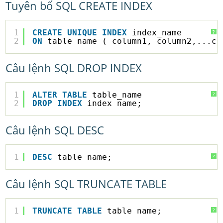
Tuyên bố SQL CREATE INDEX
1
CREATE
UNIQUE
INDEX
index_name
?
2
ON
table_name ( column1, column2,...co
Câu lệnh SQL DROP INDEX
1
ALTER
TABLE
table_name
?
2
DROP
INDEX
index_name;
Câu lệnh SQL DESC
1
DESC
table_name;
?
Câu lệnh SQL TRUNCATE TABLE
1
TRUNCATE
TABLE
table_name;
?