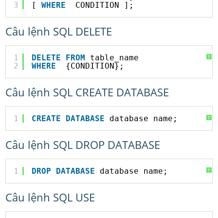
3
[ 
WHERE
CONDITION ];
Câu lệnh SQL DELETE
1
DELETE
FROM
table_name
?
2
WHERE
{CONDITION};
Câu lệnh SQL CREATE DATABASE
1
CREATE
DATABASE
database_name;
?
Câu lệnh SQL DROP DATABASE
1
DROP
DATABASE
database_name;
?
Câu lệnh SQL USE