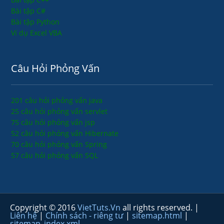
Bài tập C#
Bài tập Python
Ví dụ Excel VBA
Câu Hỏi Phỏng Vấn
201 câu hỏi phỏng vấn java
25 câu hỏi phỏng vấn servlet
75 câu hỏi phỏng vấn jsp
52 câu hỏi phỏng vấn Hibernate
70 câu hỏi phỏng vấn Spring
57 câu hỏi phỏng vấn SQL
Copyright © 2016
VietTuts.Vn
all rights reserved. |
Liên hệ
|
Chính sách - riêng tư
|
sitemap.html
|
sitemap_index.xml