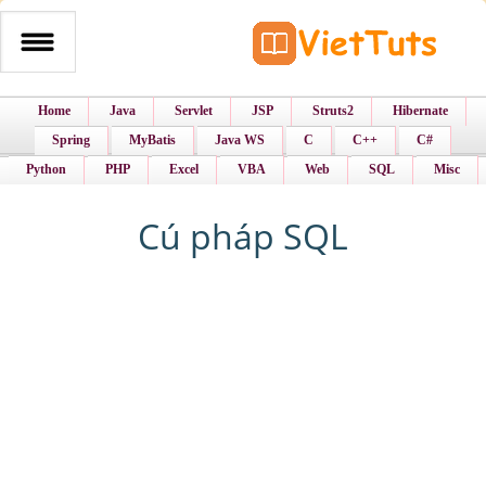
Home
Java
Servlet
JSP
Struts2
Hibernate
Spring
MyBatis
Java WS
C
C++
C#
Python
PHP
Excel
VBA
Web
SQL
Misc
Cú pháp SQL