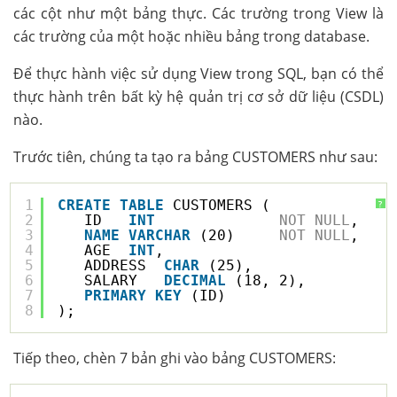
các cột như một bảng thực. Các trường trong View là
các trường của một hoặc nhiều bảng trong database.
Để thực hành việc sử dụng View trong SQL, bạn có thể
thực hành trên bất kỳ hệ quản trị cơ sở dữ liệu (CSDL)
nào.
Trước tiên, chúng ta tạo ra bảng CUSTOMERS như sau:
1
CREATE
TABLE
CUSTOMERS (
?
2
ID   
INT
NOT
NULL
,
3
NAME
VARCHAR
(20)     
NOT
NULL
,
4
AGE  
INT
,
5
ADDRESS  
CHAR
(25),
6
SALARY   
DECIMAL
(18, 2),
7
PRIMARY
KEY
(ID)
8
);
Tiếp theo, chèn 7 bản ghi vào bảng CUSTOMERS: