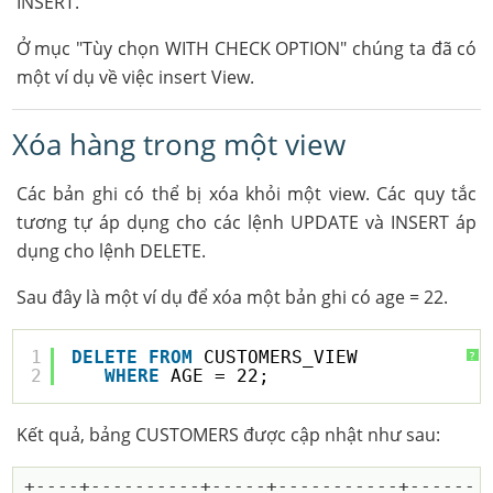
INSERT.
Ở mục "Tùy chọn WITH CHECK OPTION" chúng ta đã có
một ví dụ về việc insert View.
Xóa hàng trong một view
Các bản ghi có thể bị xóa khỏi một view. Các quy tắc
tương tự áp dụng cho các lệnh UPDATE và INSERT áp
dụng cho lệnh DELETE.
Sau đây là một ví dụ để xóa một bản ghi có age = 22.
1
DELETE
FROM
CUSTOMERS_VIEW
?
2
WHERE
AGE = 22;
Kết quả, bảng CUSTOMERS được cập nhật như sau:
+----+----------+-----+-----------+------