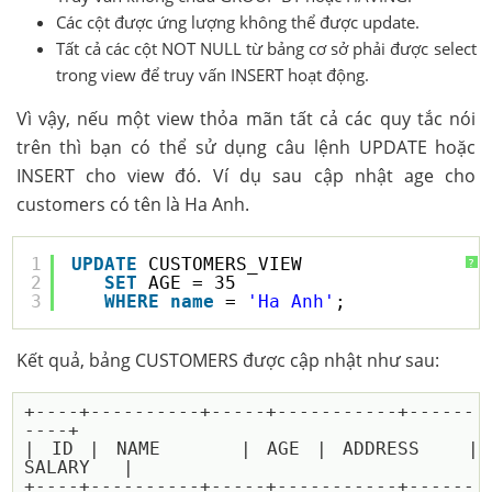
Các cột được ứng lượng không thể được update.
Tất cả các cột NOT NULL từ bảng cơ sở phải được select
trong view để truy vấn INSERT hoạt động.
Vì vậy, nếu một view thỏa mãn tất cả các quy tắc nói
trên thì bạn có thể sử dụng câu lệnh UPDATE hoặc
INSERT cho view đó. Ví dụ sau cập nhật age cho
customers có tên là Ha Anh.
1
UPDATE
CUSTOMERS_VIEW
?
2
SET
AGE = 35
3
WHERE
name
= 
'Ha Anh'
;
Kết quả, bảng CUSTOMERS được cập nhật như sau:
+----+----------+-----+-----------+------
----+

| ID | NAME     | AGE | ADDRESS   | 
SALARY   |

+----+----------+-----+-----------+------