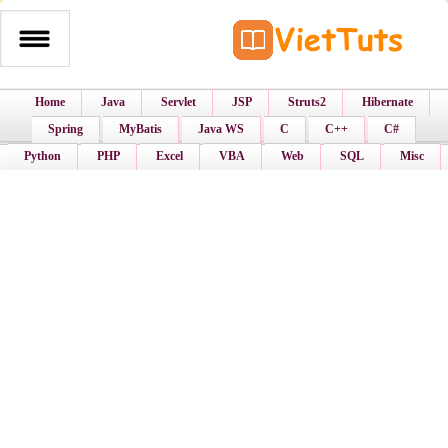
Home
Java
Servlet
JSP
Struts2
Hibernate
Spring
MyBatis
Java WS
C
C++
C#
Python
PHP
Excel
VBA
Web
SQL
Misc