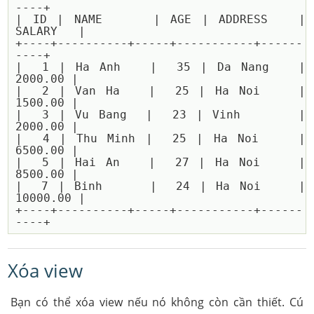
----+

| ID | NAME     | AGE | ADDRESS   | 
SALARY   |

+----+----------+-----+-----------+------
----+

|  1 | Ha Anh   |  35 | Da Nang   |  
2000.00 |

|  2 | Van Ha   |  25 | Ha Noi    |  
1500.00 |

|  3 | Vu Bang  |  23 | Vinh      |  
2000.00 |

|  4 | Thu Minh |  25 | Ha Noi    |  
6500.00 |

|  5 | Hai An   |  27 | Ha Noi    |  
8500.00 |

|  7 | Binh     |  24 | Ha Noi    | 
10000.00 |

+----+----------+-----+-----------+------
Xóa view
Bạn có thể xóa view nếu nó không còn cần thiết. Cú