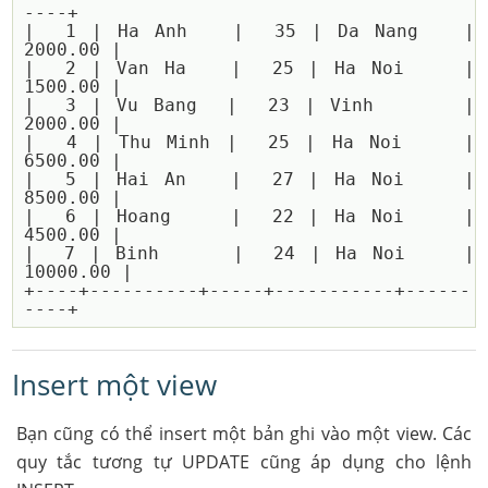
----+

|  1 | Ha Anh   |  35 | Da Nang   |  
2000.00 |

|  2 | Van Ha   |  25 | Ha Noi    |  
1500.00 |

|  3 | Vu Bang  |  23 | Vinh      |  
2000.00 |

|  4 | Thu Minh |  25 | Ha Noi    |  
6500.00 |

|  5 | Hai An   |  27 | Ha Noi    |  
8500.00 |

|  6 | Hoang    |  22 | Ha Noi    |  
4500.00 |

|  7 | Binh     |  24 | Ha Noi    | 
10000.00 |

+----+----------+-----+-----------+------
Insert một view
Bạn cũng có thể insert một bản ghi vào một view. Các
quy tắc tương tự UPDATE cũng áp dụng cho lệnh