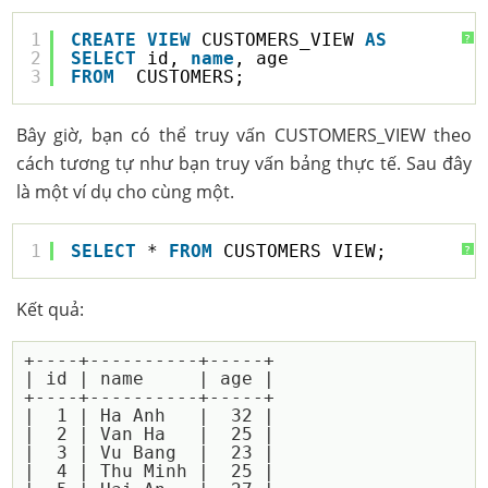
1
CREATE
VIEW
CUSTOMERS_VIEW 
AS
?
2
SELECT
id, 
name
, age
3
FROM
CUSTOMERS;
Bây giờ, bạn có thể truy vấn CUSTOMERS_VIEW theo
cách tương tự như bạn truy vấn bảng thực tế. Sau đây
là một ví dụ cho cùng một.
1
SELECT
* 
FROM
CUSTOMERS_VIEW;
?
Kết quả:
+----+----------+-----+

| id | name     | age |

+----+----------+-----+

|  1 | Ha Anh   |  32 |

|  2 | Van Ha   |  25 |

|  3 | Vu Bang  |  23 |

|  4 | Thu Minh |  25 |
