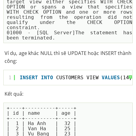
target view either specifies WITH CHECK 
OPTION or spans a view that specifies 
WITH CHECK OPTION and one or more rows 
resulting from the operation did not 
qualify under the CHECK OPTION 
constraint.

01000 - [SQL Server]The statement has 
Ví dụ, age khác NULL thì sẽ UPDATE hoặc INSERT thành
công:
1
INSERT
INTO
CUSTOMERS_VIEW 
VALUES
(14, 
?
Kết quả:
+----+----------+-----+

| id | name     | age |

+----+----------+-----+

|  1 | Ha Anh   |  32 |

|  2 | Van Ha   |  25 |

|  3 | Vu Bang  |  23 |
