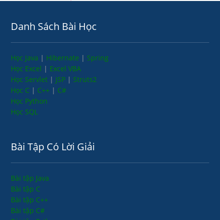
Danh Sách Bài Học
Học Java
|
Hibernate
|
Spring
Học Excel
|
Excel VBA
Học Servlet
|
JSP
|
Struts2
Học C
|
C++
|
C#
Học Python
Học SQL
Bài Tập Có Lời Giải
Bài tập Java
Bài tập C
Bài tập C++
Bài tập C#