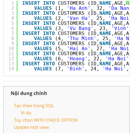
1
INSERT
INTO
CUSTOMERS (ID,
NAME
,AGE,AD
?
2
VALUES
(1, 
'Ha Anh'
, 32, 
'Da Nang
3
INSERT
INTO
CUSTOMERS (ID,
NAME
,AGE,AD
4
VALUES
(2, 
'Van Ha'
, 25, 
'Ha Noi'
5
INSERT
INTO
CUSTOMERS (ID,
NAME
,AGE,AD
6
VALUES
(3, 
'Vu Bang'
, 23, 
'Vinh'
,
7
INSERT
INTO
CUSTOMERS (ID,
NAME
,AGE,AD
8
VALUES
(4, 
'Thu Minh'
, 25, 
'Ha No
9
INSERT
INTO
CUSTOMERS (ID,
NAME
,AGE,AD
10
VALUES
(5, 
'Hai An'
, 27, 
'Ha Noi'
11
INSERT
INTO
CUSTOMERS (ID,
NAME
,AGE,AD
12
VALUES
(6, 
'Hoang'
, 22, 
'Ha Noi'
,
13
INSERT
INTO
CUSTOMERS (ID,
NAME
,AGE,AD
14
VALUES
(7, 
'Binh'
, 24, 
'Ha Noi'
, 
Nội dung chính
Tạo View trong SQL
Ví dụ
Tùy chọn WITH CHECK OPTION
Update một view