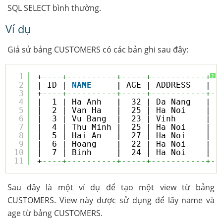
SQL SELECT bình thường.
Ví dụ
Giả sử bảng CUSTOMERS có các bản ghi sau đây:
1
+
----+----------+-----+-----------+--
?
2
| ID | 
NAME
| AGE | ADDRESS   | S
3
+
----+----------+-----+-----------+--
4
|  1 | Ha Anh   |  32 | Da Nang   |  
5
|  2 | Van Ha   |  25 | Ha Noi    |  
6
|  3 | Vu Bang  |  23 | Vinh      |  
7
|  4 | Thu Minh |  25 | Ha Noi    |  
8
|  5 | Hai An   |  27 | Ha Noi    |  
9
|  6 | Hoang    |  22 | Ha Noi    |  
10
|  7 | Binh     |  24 | Ha Noi    | 1
11
+
----+----------+-----+-----------+--
Sau đây là một ví dụ để tạo một view từ bảng
CUSTOMERS. View này được sử dụng để lấy name và
age từ bảng CUSTOMERS.