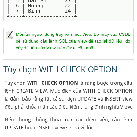
|  5 | Hai An   |  27 |

|  6 | Hoang    |  22 |

|  7 | Binh     |  24 |

Mỗi lần người dùng truy vấn một View. Bộ máy của CSDL
sẽ sử dụng câu lệnh SQL của View để tạo lại dữ liệu, do
vậy dữ liệu của View luôn được cập nhật.
Tùy chọn WITH CHECK OPTION
Tùy chọn
WITH CHECK OPTION
là ràng buộc trong câu
lệnh CREATE VIEW. Mục đích của WITH CHECK OPTION
là đảm bảo rằng tất cả sự kiện UPDATE và INSERT view
đều phải thỏa mãn các điều kiện trong định nghĩa View.
Nếu chúng không thỏa mãn các điều kiện, câu lệnh
UPDATE hoặc INSERT view sẽ trả về lỗi.