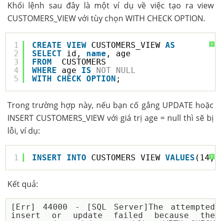
Khối lệnh sau đây là một ví dụ về việc tạo ra view
CUSTOMERS_VIEW với tùy chọn WITH CHECK OPTION.
1
CREATE
VIEW
CUSTOMERS_VIEW 
AS
?
2
SELECT
id, 
name
, age
3
FROM
CUSTOMERS
4
WHERE
age 
IS
NOT
NULL
5
WITH
CHECK
OPTION
;
Trong trường hợp này, nếu bạn cố gắng UPDATE hoặc
INSERT CUSTOMERS_VIEW với giá trị age = null thì sẽ bị
lỗi, ví dụ:
1
INSERT
INTO
CUSTOMERS_VIEW 
VALUES
(14, 
?
Kết quả:
[Err] 44000 - [SQL Server]The attempted 
insert or update failed because the 