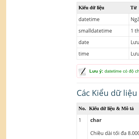
Kiểu dữ liệu
Từ
datetime
Ngà
smalldatetime
1 t
date
Lưu
time
Lưu
Lưu ý:
datetime có độ ch
Các Kiểu dữ liệu
No.
Kiểu dữ liệu & Mô tả
1
char
Chiều dài tối đa 8.00