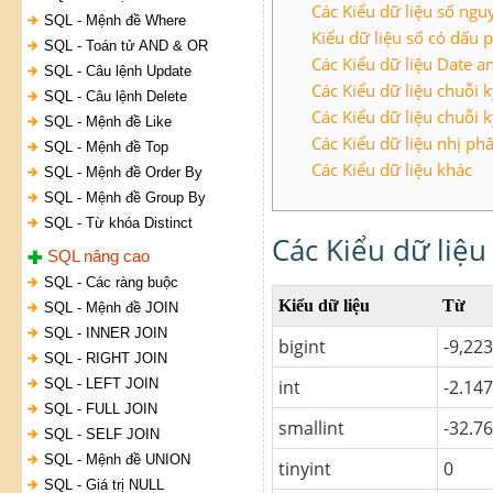
Các Kiểu dữ liệu số ngu
SQL - Mệnh đề Where
Kiểu dữ liệu số có dấu 
SQL - Toán tử AND & OR
Các Kiểu dữ liệu Date a
SQL - Câu lệnh Update
Các Kiểu dữ liệu chuỗi k
SQL - Câu lệnh Delete
Các Kiểu dữ liệu chuỗi 
SQL - Mệnh đề Like
Các Kiểu dữ liệu nhị ph
SQL - Mệnh đề Top
Các Kiểu dữ liệu khác
SQL - Mệnh đề Order By
SQL - Mệnh đề Group By
SQL - Từ khóa Distinct
Các Kiểu dữ liệu
SQL nâng cao
SQL - Các ràng buộc
Kiểu dữ liệu
Từ
SQL - Mệnh đề JOIN
SQL - INNER JOIN
bigint
-9,22
SQL - RIGHT JOIN
SQL - LEFT JOIN
int
-2.14
SQL - FULL JOIN
smallint
-32.7
SQL - SELF JOIN
SQL - Mệnh đề UNION
tinyint
0
SQL - Giá trị NULL