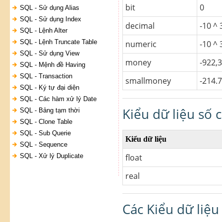
bit
0
SQL - Sử dụng Alias
SQL - Sử dụng Index
decimal
-10 ^ 
SQL - Lệnh Alter
SQL - Lệnh Truncate Table
numeric
-10 ^ 
SQL - Sử dụng View
money
-922,
SQL - Mệnh đề Having
SQL - Transaction
smallmoney
-214.
SQL - Ký tự đại diện
SQL - Các hàm xử lý Date
Kiểu dữ liệu số
SQL - Bảng tạm thời
SQL - Clone Table
SQL - Sub Querie
Kiểu dữ liệu
SQL - Sequence
SQL - Xử lý Duplicate
float
real
Các Kiểu dữ liệ