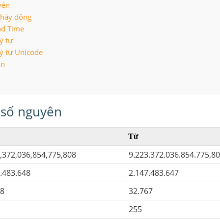
yên
phảy động
nd Time
ý tự
ký tự Unicode
ân
 số nguyên
Từ
3,372,036,854,775,808
9.223.372.036.854.775,8
7.483.648
2.147.483.647
68
32.767
255