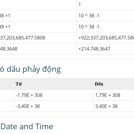
1
38 +1
10 ^ 38 -1
38 +1
10 ^ 38 -1
337,203,685,477.5808
+922,337,203,685,477.58
748.3648
+214.748.3647
 có dấu phảy động
Từ
Đến
-1.79E + 308
1,79E + 308
-3,40E + 38
3,40E + 38
u Date and Time