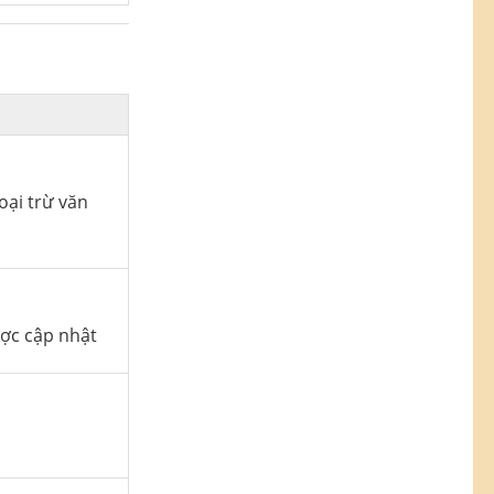
oại trừ văn
ược cập nhật