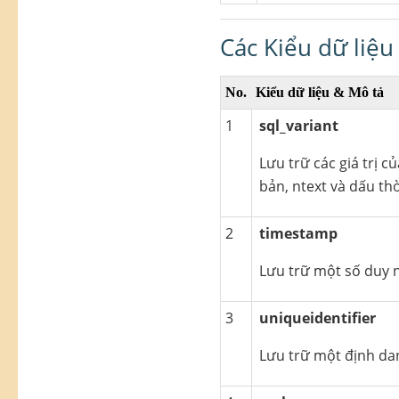
Các Kiểu dữ liệu
No.
Kiểu dữ liệu & Mô tả
1
sql_variant
Lưu trữ các giá trị c
bản, ntext và dấu thờ
2
timestamp
Lưu trữ một số duy 
3
uniqueidentifier
Lưu trữ một định da