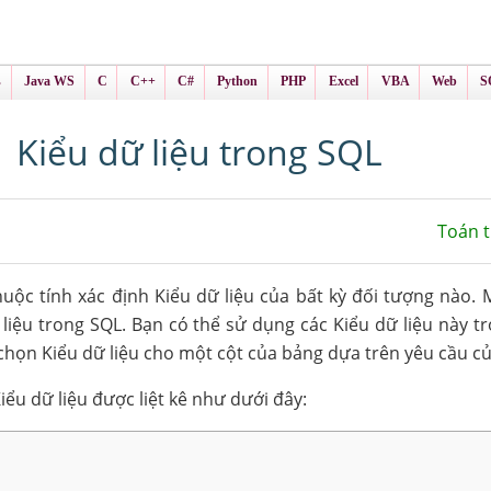
ình Online
ts
s
Java WS
C
C++
C#
Python
PHP
Excel
VBA
Web
S
Kiểu dữ liệu trong SQL
Toán 
huộc tính xác định Kiểu dữ liệu của bất kỳ đối tượng nào. M
liệu trong SQL. Bạn có thể sử dụng các Kiểu dữ liệu này tr
chọn Kiểu dữ liệu cho một cột của bảng dựa trên yêu cầu củ
ểu dữ liệu được liệt kê như dưới đây: