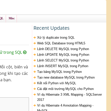
QL
Misc
Recent Updates
Xử lý duplicate trong SQL
Web SQL Database trong HTML5
Lệnh DELETE MySQL trong Python
tử trong SQL
Lệnh UPDATE MySQL trong Python
Lệnh SELECT MySQL trong Python
ỗi cột, biến và
Lệnh INSERT MySQL trong Python
Tạo bảng MySQL trong Python
ong khi tạo các
Tạo new database MySQL trong Python
a bạn.
Kết nối Python với MySQL
Cài đặt môi trường MySQL cho Python
Ví dụ Hibernate 3 XML Mapping - SQLServer
2017
Ví dụ Hibernate 4 Annotation Mapping -
MySQL