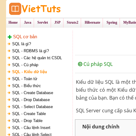
Tự Học Lập Tr
VietTu
Home
Java
Servlet
JSP
Struts2
Hibernate
Spring
MyBati
SQL cơ bản
SQL là gì?
SQL - RDBMS là gì?
SQL - Các hệ quản trị CSDL
Cú pháp SQL
SQL - Cú pháp
SQL - Kiểu dữ liệu
SQL - Toán tử
Kiểu dữ liệu SQL là một t
SQL - Biểu thức
biểu thức có một Kiểu dữ 
SQL - Create Database
bảng của bạn. Bạn có thể 
SQL - Drop Database
SQL - Select Database
SQL Server cung cấp sáu Ki
SQL - Create Table
SQL - Drop Table
Nội dung chính
SQL - Câu lệnh Insert
SQL - Câu lệnh Select