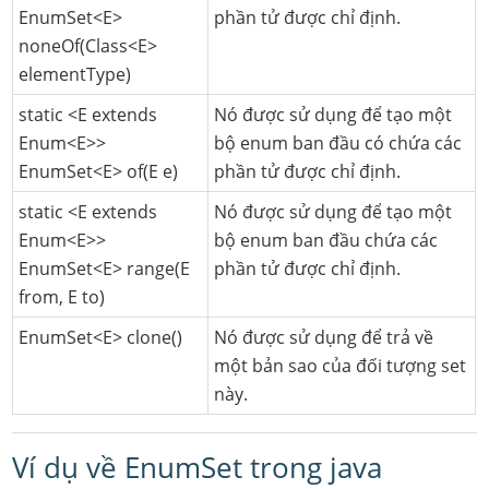
EnumSet<E>
phần tử được chỉ định.
noneOf(Class<E>
elementType)
static <E extends
Nó được sử dụng để tạo một
Enum<E>>
bộ enum ban đầu có chứa các
EnumSet<E> of(E e)
phần tử được chỉ định.
static <E extends
Nó được sử dụng để tạo một
Enum<E>>
bộ enum ban đầu chứa các
EnumSet<E> range(E
phần tử được chỉ định.
from, E to)
EnumSet<E> clone()
Nó được sử dụng để trả về
một bản sao của đối tượng set
này.
Ví dụ về EnumSet trong java