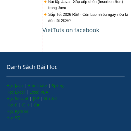
Bài tập Java - Sắp xếp chèn (Insertion Sort)
trong Java
Sắp Tết 2026 Rồi! - Còn bao nhiêu ngày nữa là
đến tết 2026?
VietTuts on facebook
Danh Sách Bài Học
Học Java
|
Hibernate
|
Spring
Học Excel
|
Excel VBA
Học Servlet
|
JSP
|
Struts2
Học C
|
C++
|
C#
Học Python
Học SQL