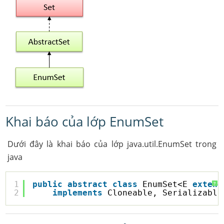
Khai báo của lớp EnumSet
Dưới đây là khai báo của lớp java.util.EnumSet trong
java
1
public
abstract
class
EnumSet<E 
extend
?
2
implements
Cloneable, Serializable