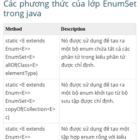
Các phương thức của lớp EnumSet
trong java
Method
Description
static <E extends
Nó được sử dụng để tạo ra
Enum<E>>
một bộ enum chứa tất cả các
EnumSet<E>
phần tử trong kiểu phần tử
allOf(Class<E>
được chỉ định.
elementType)
static <E extends
Nó được sử dụng để tạo ra
Enum<E>>
một bộ enum khởi tạo từ bộ
EnumSet<E>
sưu tập được chỉ định.
copyOf(Collection<E>
c)
static <E extends
Nó được sử dụng để tạo một
Enum<E>>
tập hợp enum rỗng với kiểu