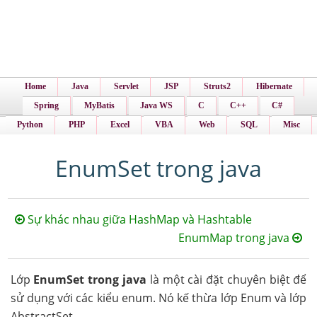
Home
Java
Servlet
JSP
Struts2
Hibernate
Spring
MyBatis
Java WS
C
C++
C#
Python
PHP
Excel
VBA
Web
SQL
Misc
EnumSet trong java
Sự khác nhau giữa HashMap và Hashtable
EnumMap trong java
Lớp
EnumSet trong java
là một cài đặt chuyên biệt để
sử dụng với các kiểu enum. Nó kế thừa lớp Enum và lớp
AbstractSet.