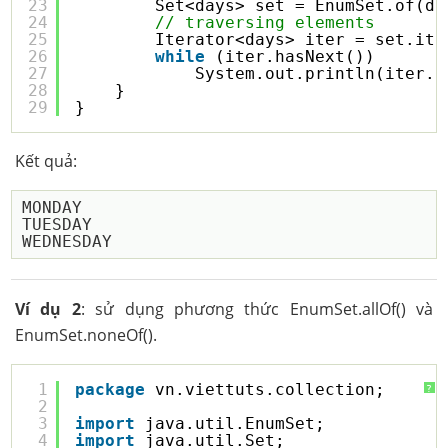
23
Set<days> set = EnumSet.of(da
24
// traversing elements
25
Iterator<days> iter = set.ite
26
while
(iter.hasNext())
27
System.out.println(iter.n
28
}
29
}
Kết quả:
MONDAY

TUESDAY

Ví dụ 2
: sử dụng phương thức EnumSet.allOf() và
EnumSet.noneOf().
1
package
vn.viettuts.collection;
?
2
3
import
java.util.EnumSet;
4
import
java.util.Set;