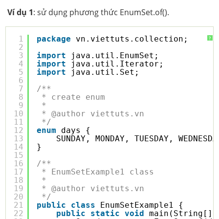
Ví dụ 1
: sử dụng phương thức EnumSet.of().
1
package
vn.viettuts.collection;
?
2
3
import
java.util.EnumSet;
4
import
java.util.Iterator;
5
import
java.util.Set;
6
7
/**
8
* create enum
9
* 
10
* @author viettuts.vn
11
*/
12
enum
days {
13
SUNDAY, MONDAY, TUESDAY, WEDNESDA
14
}
15
16
/**
17
* EnumSetExample1 class
18
* 
19
* @author viettuts.vn
20
*/
21
public
class
EnumSetExample1 {
22
public
static
void
main(String[] 