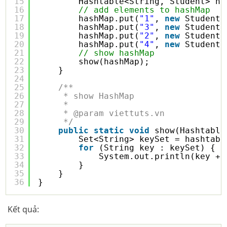
15
Hashtable<String, Student> ha
16
// add elements to hashMap
17
hashMap.put(
"1"
, 
new
Student(
18
hashMap.put(
"3"
, 
new
Student(
19
hashMap.put(
"2"
, 
new
Student(
20
hashMap.put(
"4"
, 
new
Student(
21
// show hashMap
22
show(hashMap);
23
}
24
25
/**
26
* show HashMap
27
* 
28
* @param viettuts.vn
29
*/
30
public
static
void
show(Hashtable
31
Set<String> keySet = hashtabl
32
for
(String key : keySet) {
33
System.out.println(key + 
34
}
35
}
36
}
Kết quả: