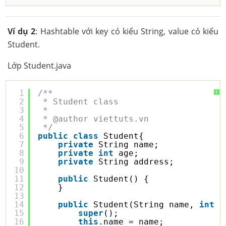
Ví dụ 2
: Hashtable với key có kiểu String, value có kiểu
Student.
Lớp Student.java
1
/**
?
2
* Student class
3
* 
4
* @author viettuts.vn
5
*/
6
public
class
Student{
7
private
String name;
8
private
int
age;
9
private
String address;
10
11
public
Student() {
12
}
13
14
public
Student(String name, 
int
a
15
super
();
16
this
.name = name;