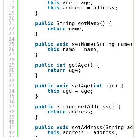
17
this
.age = age;
18
this
.address = address;
19
}
20
21
public
String getName() {
22
return
name;
23
}
24
25
public
void
setName(String name) 
26
this
.name = name;
27
}
28
29
public
int
getAge() {
30
return
age;
31
}
32
33
public
void
setAge(
int
age) {
34
this
.age = age;
35
}
36
37
public
String getAddress() {
38
return
address;
39
}
40
41
public
void
setAddress(String add
42
this
.address = address;