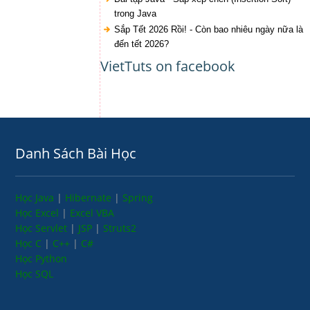
trong Java
Sắp Tết 2026 Rồi! - Còn bao nhiêu ngày nữa là
đến tết 2026?
VietTuts on facebook
Danh Sách Bài Học
Học Java
|
Hibernate
|
Spring
Học Excel
|
Excel VBA
Học Servlet
|
JSP
|
Struts2
Học C
|
C++
|
C#
Học Python
Học SQL