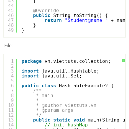
43
}
44
45
@Override
46
public
String toString() {
47
return
"Student@name="
+ name
48
}
49
}
File:
1
package
vn.viettuts.collection;
?
2
3
import
java.util.Hashtable;
4
import
java.util.Set;
5
6
public
class
HashTableExample2 {
7
/**
8
* main
9
* 
10
* @author viettuts.vn
11
* @param args
12
*/
13
public
static
void
main(String ar
14
// init hashMap