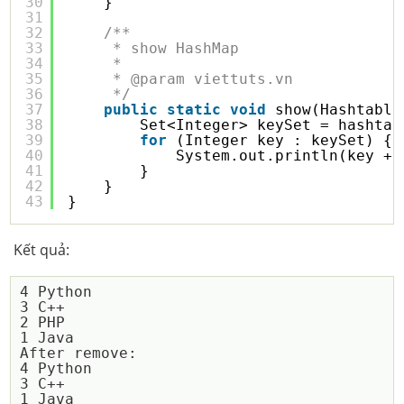
30
}
31
32
/**
33
* show HashMap
34
* 
35
* @param viettuts.vn
36
*/
37
public
static
void
show(Hashtable
38
Set<Integer> keySet = hashtab
39
for
(Integer key : keySet) {
40
System.out.println(key + 
41
}
42
}
43
}
Kết quả:
4 Python

3 C++

2 PHP

1 Java

After remove:

4 Python

3 C++
