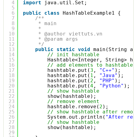
4
import
java.util.Set;
5
6
public
class
HashTableExample1 {
7
/**
8
* main
9
* 
10
* @author viettuts.vn
11
* @param args
12
*/
13
public
static
void
main(String ar
14
// init hashtable
15
Hashtable<Integer, String> ha
16
// add elements to hashtable
17
hashtable.put(
3
, 
"C++"
);
18
hashtable.put(
1
, 
"Java"
);
19
hashtable.put(
2
, 
"PHP"
);
20
hashtable.put(
4
, 
"Python"
);
21
// show hashtable
22
show(hashtable);
23
// remove element
24
hashtable.remove(
2
);
25
// show hashtable after remov
26
System.out.println(
"After rem
27
// show hashtable
28
show(hashtable);
29