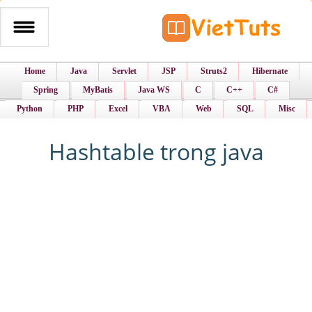
Home
Java
Servlet
JSP
Struts2
Hibernate
Spring
MyBatis
Java WS
C
C++
C#
Python
PHP
Excel
VBA
Web
SQL
Misc
Hashtable trong java