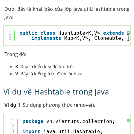
Dưới đây là khai báo của lớp java.util.Hashtable trong
java
1
public
class
Hashtable<K,V> 
extends
Di
?
2
implements
Map<K,V>, Cloneable, ja
Trong đó:
K
: đây là kiểu key để lưu trữ.
V
: đây là kiểu giá trị được ánh xạ.
Ví dụ về Hashtable trong java
Ví dụ 1
: Sử dụng phương thức remove().
1
package
vn.viettuts.collection;
?
2
3
import
java.util.Hashtable;