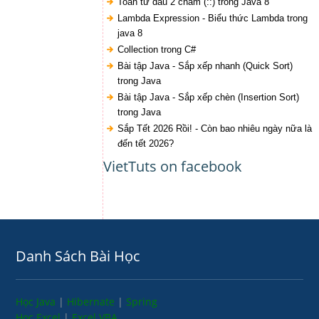
Toán tử dấu 2 chấm (::) trong Java 8
Lambda Expression - Biểu thức Lambda trong
java 8
Collection trong C#
Bài tập Java - Sắp xếp nhanh (Quick Sort)
trong Java
Bài tập Java - Sắp xếp chèn (Insertion Sort)
trong Java
Sắp Tết 2026 Rồi! - Còn bao nhiêu ngày nữa là
đến tết 2026?
VietTuts on facebook
Danh Sách Bài Học
Học Java
|
Hibernate
|
Spring
Học Excel
|
Excel VBA