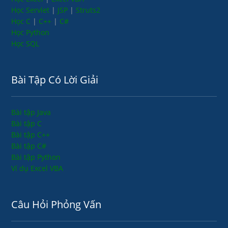
Học Servlet
|
JSP
|
Struts2
Học C
|
C++
|
C#
Học Python
Học SQL
Bài Tập Có Lời Giải
Bài tập Java
Bài tập C
Bài tập C++
Bài tập C#
Bài tập Python
Ví dụ Excel VBA
Câu Hỏi Phỏng Vấn