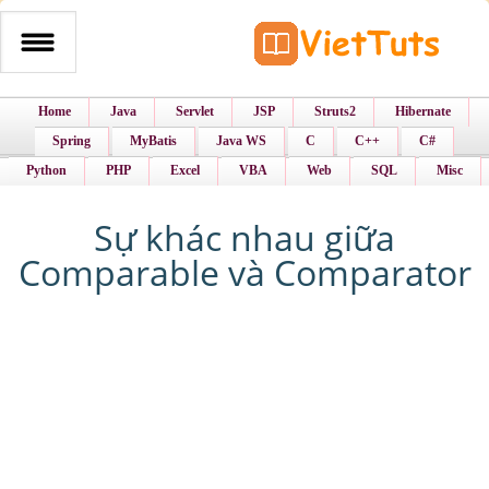
Home
Java
Servlet
JSP
Struts2
Hibernate
Spring
MyBatis
Java WS
C
C++
C#
Python
PHP
Excel
VBA
Web
SQL
Misc
Sự khác nhau giữa
Comparable và Comparator