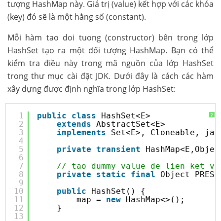
tượng HashMap này. Giá trị (value) kết hợp với các khóa
(key) đó sẽ là một hằng số (constant).
Mỗi hàm tao doi tuong (constructor) bên trong lớp
HashSet tạo ra một đối tượng HashMap. Bạn có thể
kiểm tra điều này trong mã nguồn của lớp HashSet
trong thư mục cài đặt JDK. Dưới đây là cách các hàm
xây dựng được định nghĩa trong lớp HashSet:
1
public
class
HashSet<E>
?
2
extends
AbstractSet<E>
3
implements
Set<E>, Cloneable, jav
4
5
private
transient
HashMap<E,Objec
6
7
// tao dummy value de lien ket vo
8
private
static
final
Object PRESE
9
10
public
HashSet() {
11
map = 
new
HashMap<>();
12
}
13