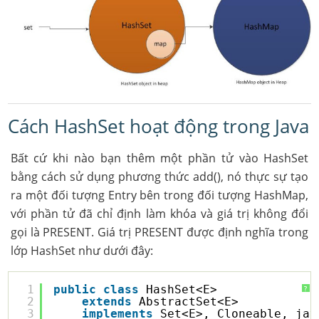
Cách HashSet hoạt động trong Java
Bất cứ khi nào bạn thêm một phần tử vào HashSet
bằng cách sử dụng phương thức add(), nó thực sự tạo
ra một đối tượng Entry bên trong đối tượng HashMap,
với phần tử đã chỉ định làm khóa và giá trị không đổi
gọi là PRESENT. Giá trị PRESENT được định nghĩa trong
lớp HashSet như dưới đây:
1
public
class
HashSet<E>
?
2
extends
AbstractSet<E>
3
implements
Set<E>, Cloneable, jav