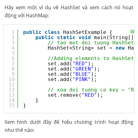
Hãy xem một ví dụ về HashSet và xem cách nó hoạt
động với HashMap:
1
public
class
HashSetExample {
?
2
public
static
void
main(String[] 
3
// tao mot doi tuong HashSet
4
HashSet<String> set = 
new
Has
5
6
//Adding elements to HashSet
7
set.add(
"RED"
);
8
set.add(
"GREEN"
);
9
set.add(
"BLUE"
);
10
set.add(
"PINK"
);
11
12
// xoa doi tuong co key = "RE
13
set.remove(
"RED"
);
14
}
15
}
Xem hình dưới đây để hiểu chương trình hoạt động
như thế nào: