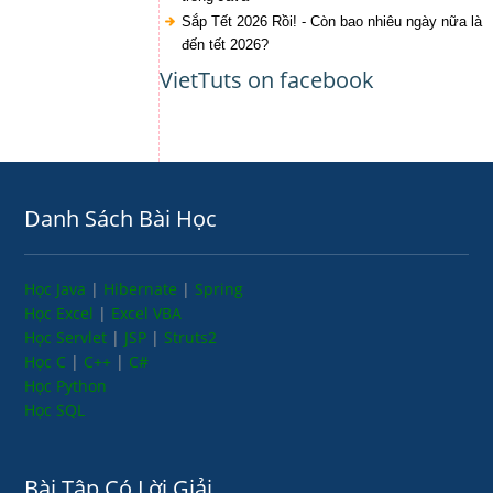
Sắp Tết 2026 Rồi! - Còn bao nhiêu ngày nữa là
đến tết 2026?
VietTuts on facebook
Danh Sách Bài Học
Học Java
|
Hibernate
|
Spring
Học Excel
|
Excel VBA
Học Servlet
|
JSP
|
Struts2
Học C
|
C++
|
C#
Học Python
Học SQL
Bài Tập Có Lời Giải