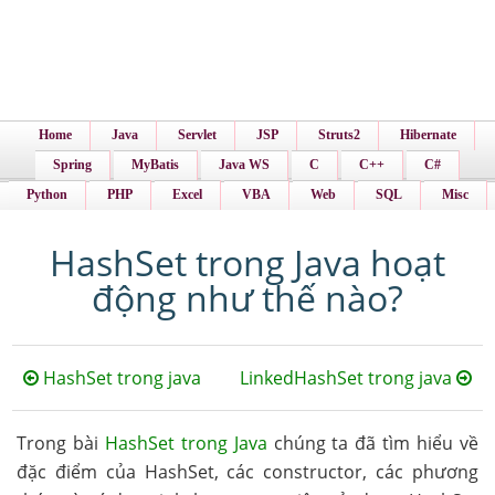
Home
Java
Servlet
JSP
Struts2
Hibernate
Spring
MyBatis
Java WS
C
C++
C#
Python
PHP
Excel
VBA
Web
SQL
Misc
HashSet trong Java hoạt
động như thế nào?
HashSet trong java
LinkedHashSet trong java
Trong bài
HashSet trong Java
chúng ta đã tìm hiểu về
đặc điểm của HashSet, các constructor, các phương