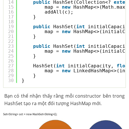
14
public
HashSet(Collection<? 
exten
15
map = 
new
HashMap<>(Math.max(
16
addAll(c);
17
}
18
19
public
HashSet(
int
initialCapacit
20
map = 
new
HashMap<>(initialCa
21
}
22
23
public
HashSet(
int
initialCapacit
24
map = 
new
HashMap<>(initialCa
25
}
26
27
HashSet(
int
initialCapacity, 
floa
28
map = 
new
LinkedHashMap<>(ini
29
}
30
}
Bạn có thể nhận thấy rằng mỗi constructor bên trong
HashSet tạo ra một đối tượng HashMap mới.