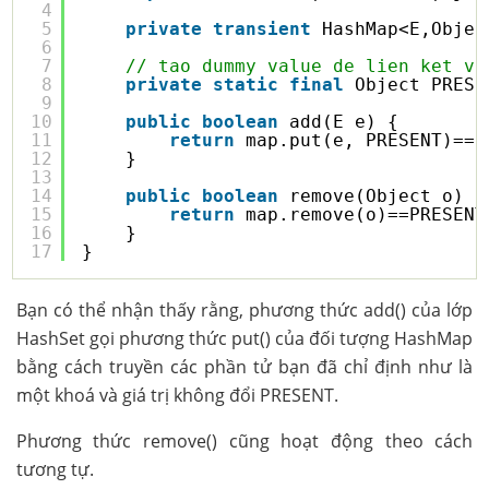
4
5
private
transient
HashMap<E,Objec
6
7
// tao dummy value de lien ket vo
8
private
static
final
Object PRESE
9
10
public
boolean
add(E e) {
11
return
map.put(e, PRESENT)==
n
12
}
13
14
public
boolean
remove(Object o) {
15
return
map.remove(o)==PRESENT
16
}
17
}
Bạn có thể nhận thấy rằng, phương thức add() của lớp
HashSet gọi phương thức put() của đối tượng HashMap
bằng cách truyền các phần tử bạn đã chỉ định như là
một khoá và giá trị không đổi PRESENT.
Phương thức remove() cũng hoạt động theo cách
tương tự.