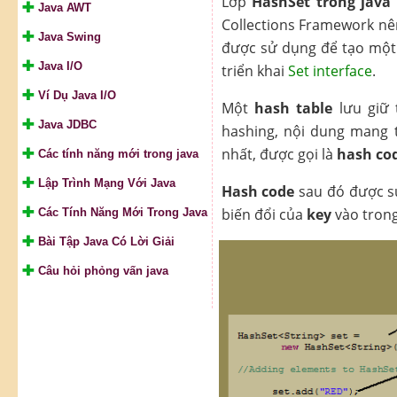
Lớp
HashSet trong java
Java AWT
Collections Framework nê
Java Swing
được sử dụng để tạo một 
Java I/O
triển khai
Set interface
.
Ví Dụ Java I/O
Một
hash table
lưu giữ 
Java JDBC
hashing, nội dung mang 
nhất, được gọi là
hash co
Các tính năng mới trong java
Lập Trình Mạng Với Java
Hash code
sau đó được s
biến đổi của
key
vào tron
Các Tính Năng Mới Trong Java
Bài Tập Java Có Lời Giải
Câu hỏi phỏng vấn java