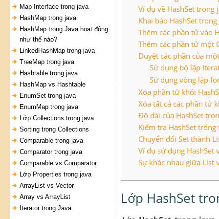
Map Interface trong java
Ví dụ về HashSet trong 
HashMap trong java
Khai báo HashSet trong 
HashMap trong Java hoạt động
Thêm các phần tử vào H
như thế nào?
Thêm các phần tử một C
LinkedHashMap trong java
Duyệt các phần của một
TreeMap trong java
Sử dụng bộ lặp Itera
Hashtable trong java
Sử dụng vòng lặp fo
HashMap vs Hashtable
Xóa phần tử khỏi HashSe
EnumSet trong java
Xóa tất cả các phần tử 
EnumMap trong java
Độ dài của HashSet tron
Lớp Collections trong java
Kiểm tra HashSet trống 
Sorting trong Collections
Chuyển đổi Set thành Lis
Comparable trong java
Ví dụ sử dụng HashSet v
Comparator trong java
Sự khác nhau giữa List v
Comparable vs Comparator
Lớp Properties trong java
ArrayList vs Vector
Lớp HashSet tro
Array vs ArrayList
Iterator trong Java