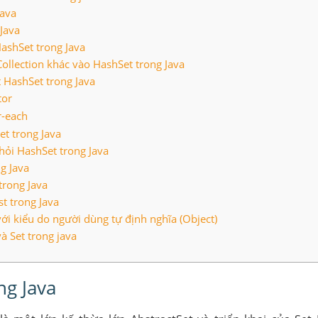
java
Java
ashSet trong Java
ollection khác vào HashSet trong Java
 HashSet trong Java
tor
r-each
t trong Java
khỏi HashSet trong Java
g Java
trong Java
t trong Java
ới kiểu do người dùng tự định nghĩa (Object)
à Set trong java
ng Java