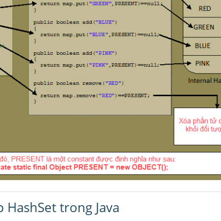
p HashSet trong Java