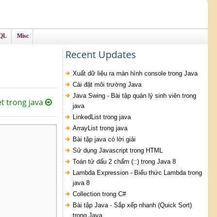
QL
Misc
Recent Updates
Xuất dữ liệu ra màn hình console trong Java
Cài đặt môi trường Java
Java Swing - Bài tập quản lý sinh viên trong
t trong java
java
LinkedList trong java
ArrayList trong java
Bài tập java có lời giải
Sử dụng Javascript trong HTML
Toán tử dấu 2 chấm (::) trong Java 8
Lambda Expression - Biểu thức Lambda trong
java 8
Collection trong C#
Bài tập Java - Sắp xếp nhanh (Quick Sort)
trong Java