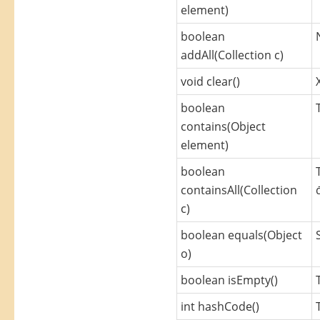
element)
boolean
addAll(Collection c)
void clear()
boolean
contains(Object
element)
boolean
containsAll(Collection
c)
boolean equals(Object
o)
boolean isEmpty()
int hashCode()