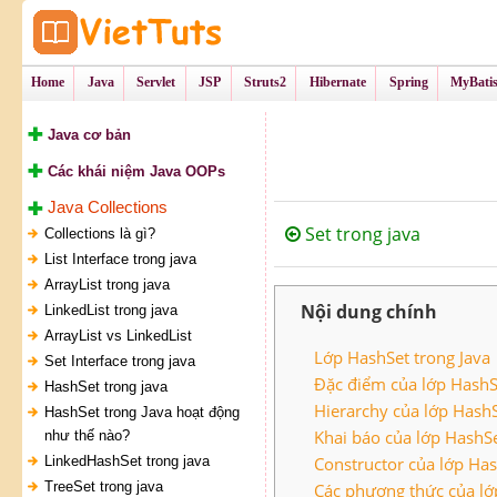
Tự Học Lập Tr
VietTu
Home
Java
Servlet
JSP
Struts2
Hibernate
Spring
MyBati
Java cơ bản
Các khái niệm Java OOPs
Java Collections
Set trong java
Collections là gì?
List Interface trong java
ArrayList trong java
Nội dung chính
LinkedList trong java
ArrayList vs LinkedList
Lớp HashSet trong Java
Set Interface trong java
Đặc điểm của lớp HashS
HashSet trong java
Hierarchy của lớp HashS
HashSet trong Java hoạt động
Khai báo của lớp HashSe
như thế nào?
LinkedHashSet trong java
Constructor của lớp Has
TreeSet trong java
Các phương thức của lớ