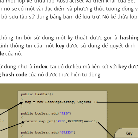
là một lớp kế thừa lớp AbstractSet và triển khai của Set 
n nó sẽ có một vài đặc điểm và phương thức tương đồng v
bộ sưu tập sử dụng bảng băm để lưu trữ. Nó kế thừa lớp 
thông tin bởi sử dụng một kỹ thuật được gọi là
hashin
tính thông tin của một
key
được sử dụng để quyết định
de
của nó.
ử dụng như là
index
, tại đó dữ liệu mà liên kết với
key
được
g
hash code
của nó được thực hiện tự động.