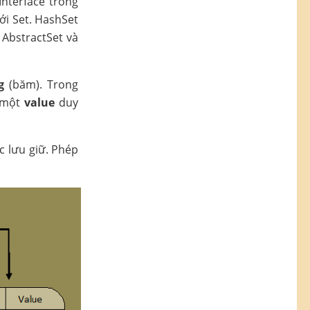
Interface trong
ới Set. HashSet
AbstractSet và
g
(băm). Trong
 một
value
duy
 lưu giữ. Phép