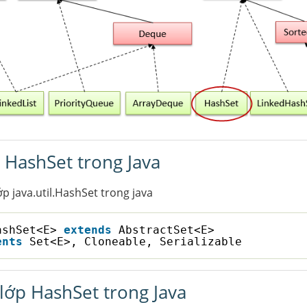
 HashSet trong Java
ớp java.util.HashSet trong java
ashSet<E> 
extends
AbstractSet<E>
ents
Set<E>, Cloneable, Serializable
lớp HashSet trong Java