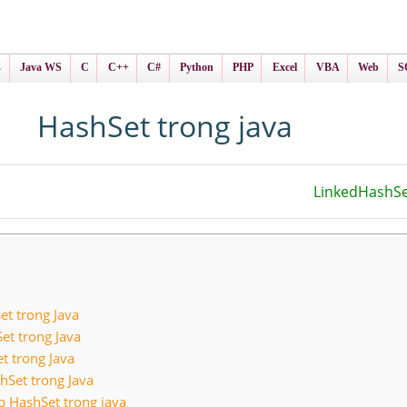
ình Online
ts
s
Java WS
C
C++
C#
Python
PHP
Excel
VBA
Web
S
HashSet trong java
LinkedHashSe
et trong Java
et trong Java
t trong Java
hSet trong Java
p HashSet trong java