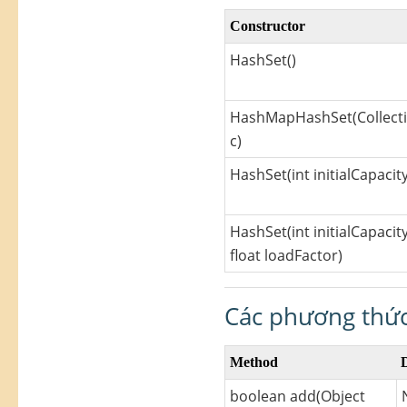
Constructor
HashSet()
HashMapHashSet(Collect
c)
HashSet(int initialCapacity
HashSet(int initialCapacity
float loadFactor)
Các phương thức
Method
D
boolean add(Object