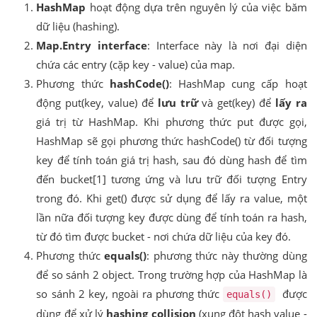
HashMap
hoạt động dựa trên nguyên lý của việc băm
dữ liệu (hashing).
Map.Entry interface
: Interface này là nơi đại diện
chứa các entry (cặp key - value) của map.
Phương thức
hashCode()
: HashMap cung cấp hoạt
động put(key, value) để
lưu trữ
và get(key) để
lấy ra
giá trị từ HashMap. Khi phương thức put được gọi,
HashMap sẽ gọi phương thức hashCode() từ đối tượng
key để tính toán giá trị hash, sau đó dùng hash để tìm
đến bucket[1] tương ứng và lưu trữ đối tượng Entry
trong đó. Khi get() được sử dụng để lấy ra value, một
lần nữa đối tượng key được dùng để tính toán ra hash,
từ đó tìm được bucket - nơi chứa dữ liệu của key đó.
Phương thức
equals()
: phương thức này thường dùng
để so sánh 2 object. Trong trường hợp của HashMap là
so sánh 2 key, ngoài ra phương thức
được
equals()
dùng để xử lý
hashing collision
(xung đột hash value -