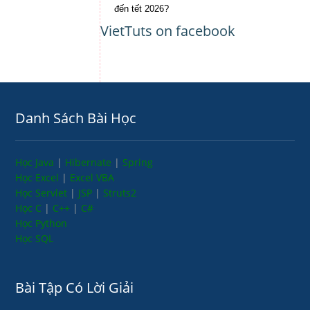
đến tết 2026?
VietTuts on facebook
Danh Sách Bài Học
Học Java
|
Hibernate
|
Spring
Học Excel
|
Excel VBA
Học Servlet
|
JSP
|
Struts2
Học C
|
C++
|
C#
Học Python
Học SQL
Bài Tập Có Lời Giải