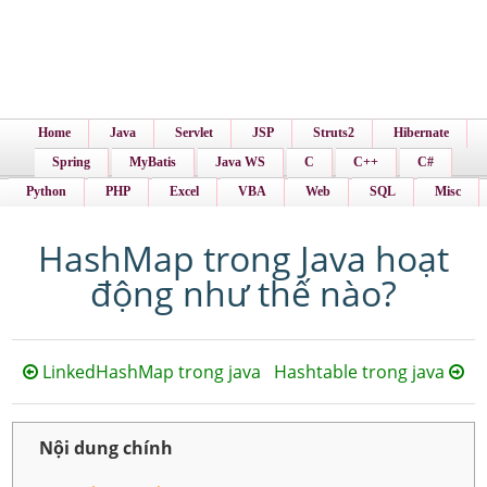
Home
Java
Servlet
JSP
Struts2
Hibernate
Spring
MyBatis
Java WS
C
C++
C#
Python
PHP
Excel
VBA
Web
SQL
Misc
HashMap trong Java hoạt
động như thế nào?
LinkedHashMap trong java
Hashtable trong java
Nội dung chính