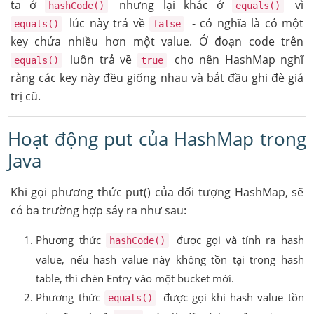
ta ở
nhưng lại khác ở
vì
hashCode()
equals()
lúc này trả về
- có nghĩa là có một
equals()
false
key chứa nhiều hơn một value. Ở đoạn code trên
luôn trả về
cho nên HashMap nghĩ
equals()
true
rằng các key này đều giống nhau và bắt đầu ghi đè giá
trị cũ.
Hoạt động put của HashMap trong
Java
Khi gọi phương thức put() của đối tượng HashMap, sẽ
có ba trường hợp sảy ra như sau:
Phương thức
được gọi và tính ra hash
hashCode()
value, nếu hash value này không tồn tại trong hash
table, thì chèn Entry vào một bucket mới.
Phương thức
được gọi khi hash value tồn
equals()