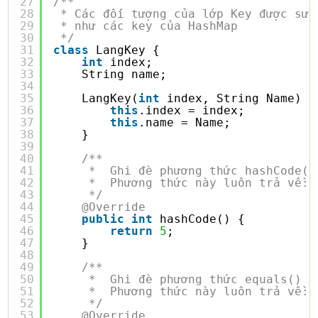
27
/**
28
* Các đối tượng của lớp Key được sử 
29
* như các key của HashMap
30
*/
31
class
LangKey {
32
int
index;
33
String name;
34
35
LangKey(
int
index, String Name) {
36
this
.index = index;
37
this
.name = Name;
38
}
39
40
/**
41
*  Ghi đè phương thức hashCode()
42
*  Phương thức này luôn trả về: 
43
*/
44
@Override
45
public
int
hashCode() {
46
return
5
;
47
}
48
49
/**
50
*  Ghi đè phương thức equals()
51
*  Phương thức này luôn trả về: 
52
*/
53
@Override