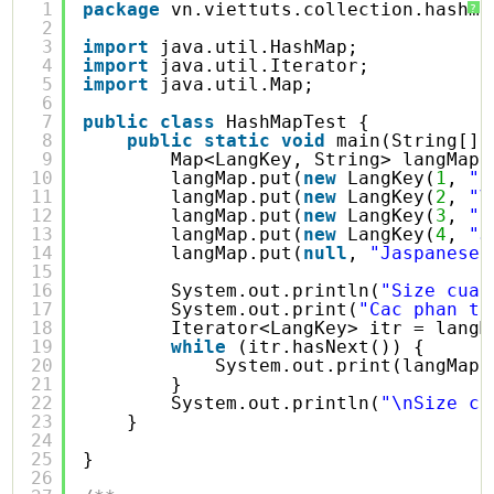
1
package
vn.viettuts.collection.hashma
?
2
3
import
java.util.HashMap;
4
import
java.util.Iterator;
5
import
java.util.Map;
6
7
public
class
HashMapTest {
8
public
static
void
main(String[] 
9
Map<LangKey, String> langMap 
10
langMap.put(
new
LangKey(
1
, 
"E
11
langMap.put(
new
LangKey(
2
, 
"V
12
langMap.put(
new
LangKey(
3
, 
"E
13
langMap.put(
new
LangKey(
4
, 
"J
14
langMap.put(
null
, 
"Jaspanese"
15
16
System.out.println(
"Size cua 
17
System.out.print(
"Cac phan tu
18
Iterator<LangKey> itr = langM
19
while
(itr.hasNext()) {
20
System.out.print(langMap.
21
}
22
System.out.println(
"\nSize cu
23
}
24
25
}
26