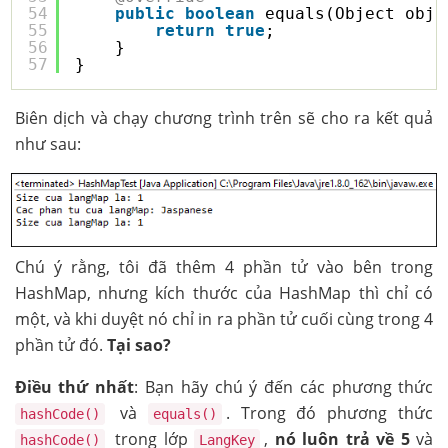
54
public
boolean
equals(Object obj)
55
return
true
;
56
}
57
}
Biên dịch và chạy chương trình trên sẽ cho ra kết quả
như sau:
Chú ý rằng, tôi đã thêm 4 phần tử vào bên trong
HashMap, nhưng kích thước của HashMap thì chỉ có
một, và khi duyệt nó chỉ in ra phần tử cuối cùng trong 4
phần tử đó.
Tại sao?
Điều thứ nhất
: Bạn hãy chú ý đến các phương thức
và
. Trong đó phương thức
hashCode()
equals()
trong lớp
,
nó luôn trả về 5
và
hashCode()
LangKey