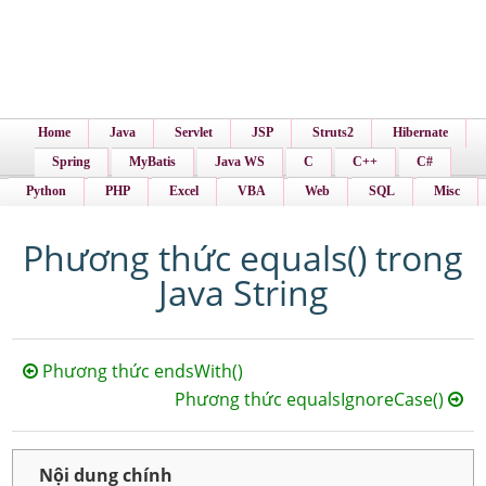
Home
Java
Servlet
JSP
Struts2
Hibernate
Spring
MyBatis
Java WS
C
C++
C#
Python
PHP
Excel
VBA
Web
SQL
Misc
Phương thức equals() trong
Java String
Phương thức endsWith()
Phương thức equalsIgnoreCase()
Nội dung chính