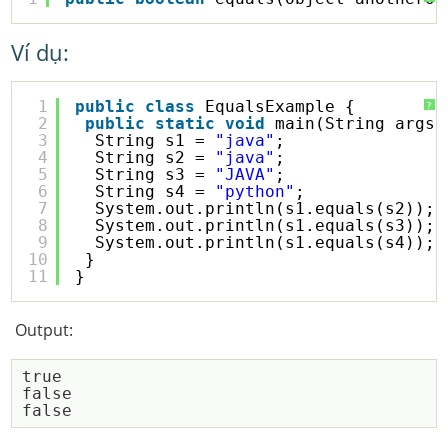
Ví dụ:
1
public
class
EqualsExample {
?
2
public
static
void
main(String args[
3
String s1 = 
"java"
;
4
String s2 = 
"java"
;
5
String s3 = 
"JAVA"
;
6
String s4 = 
"python"
;
7
System.out.println(s1.equals(s2));
8
System.out.println(s1.equals(s3));
9
System.out.println(s1.equals(s4));
10
}
11
}
Output:
true

false
