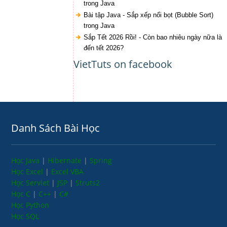
trong Java
Bài tập Java - Sắp xếp nổi bọt (Bubble Sort)
trong Java
Sắp Tết 2026 Rồi! - Còn bao nhiêu ngày nữa là
đến tết 2026?
VietTuts on facebook
Danh Sách Bài Học
Học Java
|
Hibernate
|
Spring
Học Excel
|
Excel VBA
Học Servlet
|
JSP
|
Struts2
Học C
|
C++
|
C#
Học Python
Học SQL