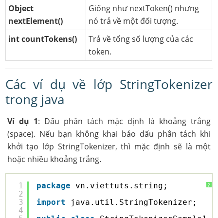
Object
Giống như nextToken() nhưng
nextElement()
nó trả về một đối tượng.
int countTokens()
Trả về tổng số lượng của các
token.
Các ví dụ về lớp StringTokenizer
trong java
Ví dụ 1
: Dấu phân tách mặc định là khoẳng trắng
(space). Nếu bạn không khai báo dấu phân tách khi
khởi tạo lớp StringTokenizer, thì mặc định sẽ là một
hoặc nhiều khoảng trắng.
1
package
vn.viettuts.string;
?
2
3
import
java.util.StringTokenizer;
4