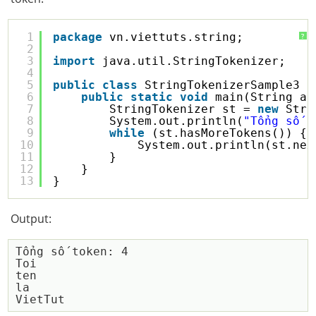
1
package
vn.viettuts.string;
?
2
3
import
java.util.StringTokenizer;
4
5
public
class
StringTokenizerSample3 {
6
public
static
void
main(String ar
7
StringTokenizer st = 
new
Stri
8
System.out.println(
"Tổng số t
9
while
(st.hasMoreTokens()) {
10
System.out.println(st.nex
11
}
12
}
13
}
Output:
Tổng số token: 4

Toi

ten

la
