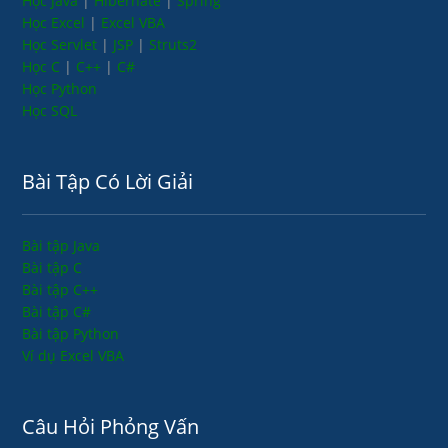
Học Java
|
Hibernate
|
Spring
Học Excel
|
Excel VBA
Học Servlet
|
JSP
|
Struts2
Học C
|
C++
|
C#
Học Python
Học SQL
Bài Tập Có Lời Giải
Bài tập Java
Bài tập C
Bài tập C++
Bài tập C#
Bài tập Python
Ví dụ Excel VBA
Câu Hỏi Phỏng Vấn