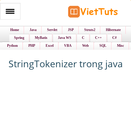
Home
Java
Servlet
JSP
Struts2
Hibernate
Spring
MyBatis
Java WS
C
C++
C#
Python
PHP
Excel
VBA
Web
SQL
Misc
StringTokenizer trong java