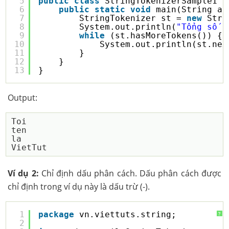
5
public
class
StringTokenizerSample1 {
6
public
static
void
main(String ar
7
StringTokenizer st = 
new
Stri
8
System.out.println(
"Tổng số t
9
while
(st.hasMoreTokens()) {
10
System.out.println(st.nex
11
}
12
}
13
}
Output:
Toi

ten

la

Ví dụ 2:
Chỉ định dấu phân cách. Dấu phân cách được
chỉ định trong ví dụ này là dấu trừ (-).
1
package
vn.viettuts.string;
?
2