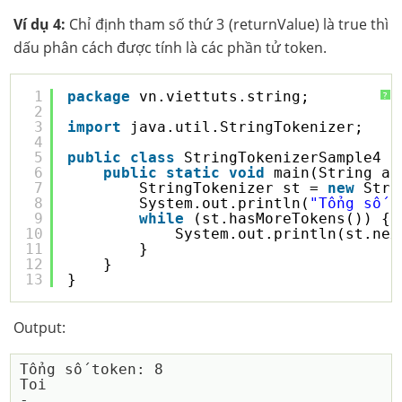
Ví dụ 4:
Chỉ định tham số thứ 3 (returnValue) là true thì
dấu phân cách được tính là các phần tử token.
1
package
vn.viettuts.string;
?
2
3
import
java.util.StringTokenizer;
4
5
public
class
StringTokenizerSample4 {
6
public
static
void
main(String ar
7
StringTokenizer st = 
new
Stri
8
System.out.println(
"Tổng số t
9
while
(st.hasMoreTokens()) {
10
System.out.println(st.nex
11
}
12
}
13
}
Output:
Tổng số token: 8

Toi

-
