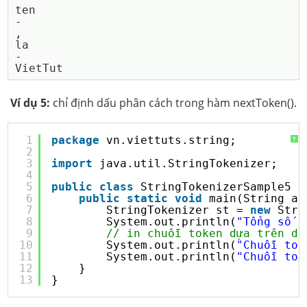
ten

-

,

la

-

Ví dụ 5:
chỉ định dấu phân cách trong hàm nextToken().
1
package
vn.viettuts.string;
?
2
3
import
java.util.StringTokenizer;
4
5
public
class
StringTokenizerSample5 {
6
public
static
void
main(String ar
7
StringTokenizer st = 
new
Stri
8
System.out.println(
"Tổng số t
9
// in chuỗi token dựa trên dấ
10
System.out.println(
"Chuỗi tok
11
System.out.println(
"Chuỗi tok
12
}
13
}