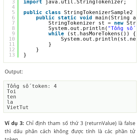
3
import
java.util.StringTokenizer;
4
5
public
class
StringTokenizerSample2 {
6
public
static
void
main(String ar
7
StringTokenizer st = 
new
Stri
8
System.out.println(
"Tổng số t
9
while
(st.hasMoreTokens()) {
10
System.out.println(st.nex
11
}
12
}
13
}
Output:
Tổng số token: 4

Toi

ten

la

Ví dụ 3:
Chỉ định tham số thứ 3 (returnValue) là false
thì dấu phân cách không được tính là các phần tử
token.