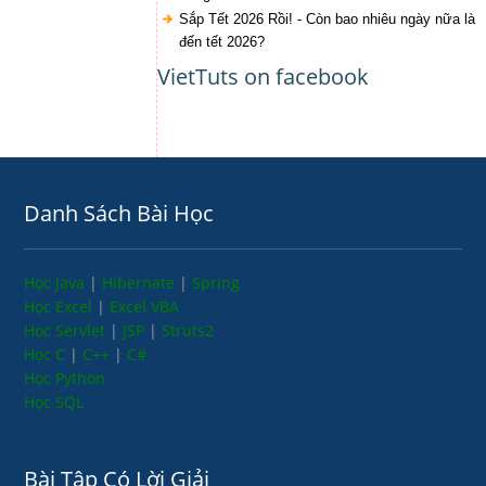
Sắp Tết 2026 Rồi! - Còn bao nhiêu ngày nữa là
đến tết 2026?
VietTuts on facebook
Danh Sách Bài Học
Học Java
|
Hibernate
|
Spring
Học Excel
|
Excel VBA
Học Servlet
|
JSP
|
Struts2
Học C
|
C++
|
C#
Học Python
Học SQL
Bài Tập Có Lời Giải