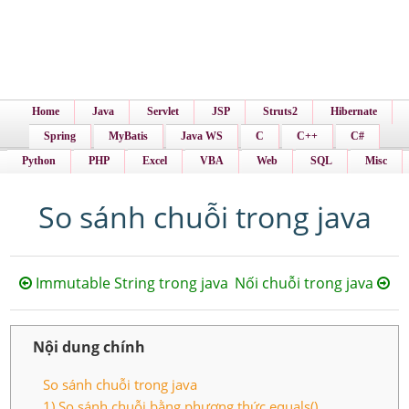
Home
Java
Servlet
JSP
Struts2
Hibernate
Spring
MyBatis
Java WS
C
C++
C#
Python
PHP
Excel
VBA
Web
SQL
Misc
So sánh chuỗi trong java
Immutable String trong java
Nối chuỗi trong java
Nội dung chính
So sánh chuỗi trong java
1) So sánh chuỗi bằng phương thức equals()