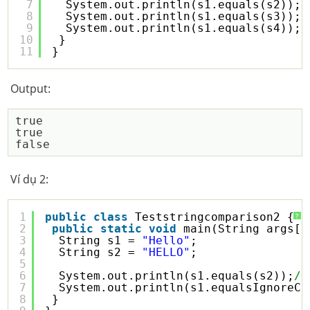
7
System.out.println(s1.equals(s2));
/
8
System.out.println(s1.equals(s3));
/
9
System.out.println(s1.equals(s4));
/
10
}
11
}
Output:
true

true

Ví dụ 2:
1
public
class
Teststringcomparison2 {
?
2
public
static
void
main(String args[]
3
String s1 = 
"Hello"
;
4
String s2 = 
"HELLO"
;
5
6
System.out.println(s1.equals(s2));
//
7
System.out.println(s1.equalsIgnoreCa
8
}