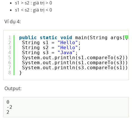
s1 > s2 : giá trị > 0
s1 < s2 : giá trị < 0
Ví dụ 4:
1
public
static
void
main(String args[])
?
2
String s1 = 
"Hello"
;
3
String s2 = 
"Hello"
;
4
String s3 = 
"Java"
;
5
System.out.println(s1.compareTo(s2));
6
System.out.println(s1.compareTo(s3));
7
System.out.println(s3.compareTo(s1));
8
}
Output:
0

-2
