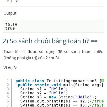
9
}
Output:
false

2) So sánh chuỗi bằng toán tử ==
Toán tử == được sử dụng để so sánh tham chiếu
(không phải giá trị) của 2 chuỗi.
Ví dụ 3:
1
public
class
Teststringcomparison3 {
?
2
public
static
void
main(String args[]
3
String s1 = 
"Hello"
;
4
String s2 = 
"Hello"
;
5
String s3 = 
new
String(
"Hello"
);
6
System.out.println(s1 == s2);
//true 
7
System.out.println(s1 == s3);
//false