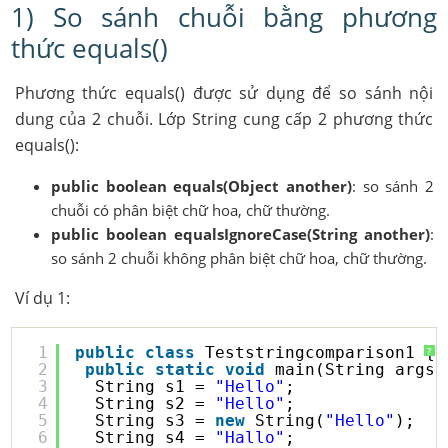
1) So sánh chuỗi bằng phương
thức equals()
Phương thức equals() được sử dụng để so sánh nội
dung của 2 chuỗi. Lớp String cung cấp 2 phương thức
equals():
public boolean equals(Object another)
: so sánh 2
chuỗi có phân biệt chữ hoa, chữ thường.
public boolean equalsIgnoreCase(String another)
:
so sánh 2 chuỗi không phân biệt chữ hoa, chữ thường.
Ví dụ 1:
1
public
class
Teststringcomparison1 {
?
2
public
static
void
main(String args[
3
String s1 = 
"Hello"
;
4
String s2 = 
"Hello"
;
5
String s3 = 
new
String(
"Hello"
);
6
String s4 = 
"Hallo"
;