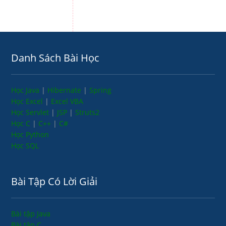
Danh Sách Bài Học
Học Java
|
Hibernate
|
Spring
Học Excel
|
Excel VBA
Học Servlet
|
JSP
|
Struts2
Học C
|
C++
|
C#
Học Python
Học SQL
Bài Tập Có Lời Giải
Bài tập Java
Bài tập C