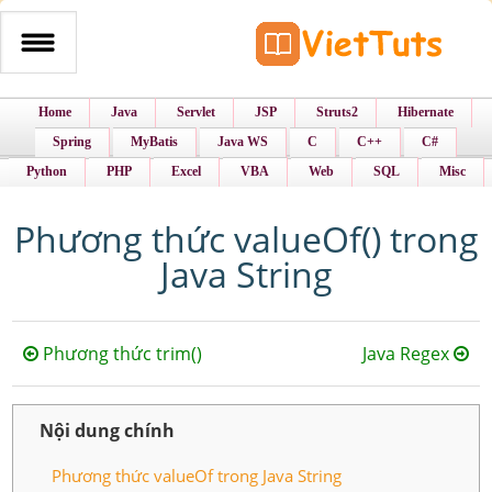
Home
Java
Servlet
JSP
Struts2
Hibernate
Spring
MyBatis
Java WS
C
C++
C#
Python
PHP
Excel
VBA
Web
SQL
Misc
Phương thức valueOf() trong
Java String
Phương thức trim()
Java Regex
Nội dung chính
Phương thức valueOf trong Java String