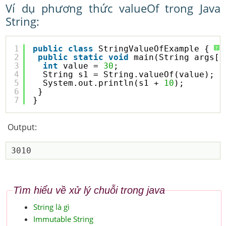
Ví dụ phương thức valueOf trong Java
String:
1
public
class
StringValueOfExample {
?
2
public
static
void
main(String args[]
3
int
value = 
30
;
4
String s1 = String.valueOf(value);
5
System.out.println(s1 + 
10
);
6
}
7
}
Output:
Tìm hiểu về xử lý chuỗi trong java
String là gì
Immutable String