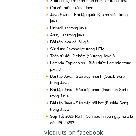
Xuất dữ liệu ra màn hình console trong Java
Cài đặt môi trường Java
Java Swing - Bài tập quản lý sinh viên trong
java
LinkedList trong java
ArrayList trong java
Bài tập java có lời giải
Sử dụng Javascript trong HTML
Toán tử dấu 2 chấm (::) trong Java 8
Lambda Expression - Biểu thức Lambda trong
java 8
Bài tập Java - Sắp xếp nhanh (Quick Sort)
trong Java
Bài tập Java - Sắp xếp chèn (Insertion Sort)
trong Java
Bài tập Java - Sắp xếp nổi bọt (Bubble Sort)
trong Java
Sắp Tết 2026 Rồi! - Còn bao nhiêu ngày nữa là
đến tết 2026?
VietTuts on facebook