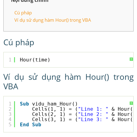
Nội dung chính
Cú pháp
Ví dụ sử dụng hàm Hour() trong VBA
Cú pháp
1
Hour(time)
?
Ví dụ sử dụng hàm Hour() trong
VBA
1
Sub
vidu_ham_Hour()
?
2
Cells(1, 1) = (
"Line 1: "
& Hour(
"
3
Cells(2, 1) = (
"Line 2: "
& Hour(
"
4
Cells(3, 1) = (
"Line 3: "
& Hour(
"
5
End
Sub