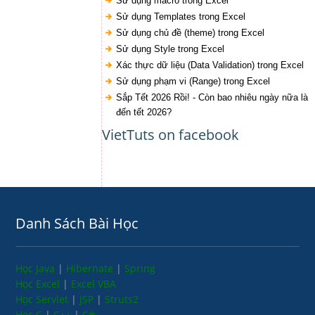
Sử dụng macro trong Excel
Sử dụng Templates trong Excel
Sử dụng chủ đề (theme) trong Excel
Sử dụng Style trong Excel
Xác thực dữ liệu (Data Validation) trong Excel
Sử dụng phạm vi (Range) trong Excel
Sắp Tết 2026 Rồi! - Còn bao nhiêu ngày nữa là
đến tết 2026?
VietTuts on facebook
Danh Sách Bài Học
Học Java
|
Hibernate
|
Spring
Học Excel
|
Excel VBA
Học Servlet
|
JSP
|
Struts2
Học C
|
C++
|
C#