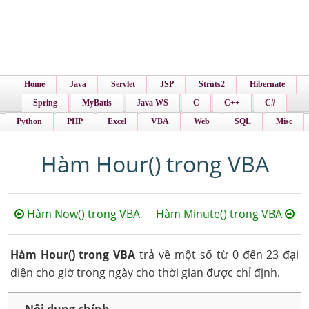
Home
Java
Servlet
JSP
Struts2
Hibernate
Spring
MyBatis
Java WS
C
C++
C#
Python
PHP
Excel
VBA
Web
SQL
Misc
Hàm Hour() trong VBA
Hàm Now() trong VBA
Hàm Minute() trong VBA
Hàm Hour() trong VBA
trả về một số từ 0 đến 23 đại
diện cho giờ trong ngày cho thời gian được chỉ định.