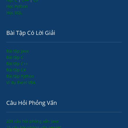
Học Python
Học SQL
Bài Tập Có Lời Giải
Bài tập Java
Bài tập C
Bài tập C++
Bài tập C#
Bài tập Python
Ví dụ Excel VBA
Câu Hỏi Phỏng Vấn
201 câu hỏi phỏng vấn java
25 câu hỏi phỏng vấn servlet