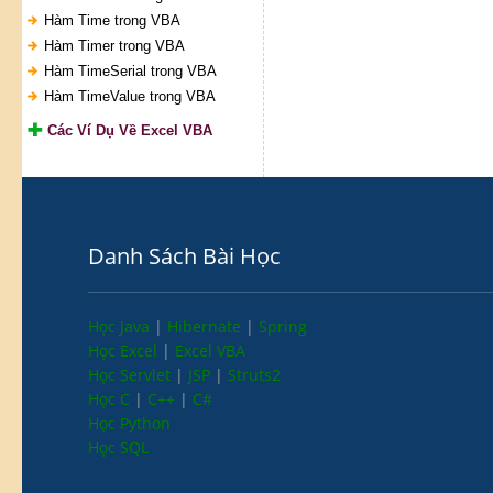
Hàm Time trong VBA
Hàm Timer trong VBA
Hàm TimeSerial trong VBA
Hàm TimeValue trong VBA
Các Ví Dụ Về Excel VBA
Danh Sách Bài Học
Học Java
|
Hibernate
|
Spring
Học Excel
|
Excel VBA
Học Servlet
|
JSP
|
Struts2
Học C
|
C++
|
C#
Học Python
Học SQL