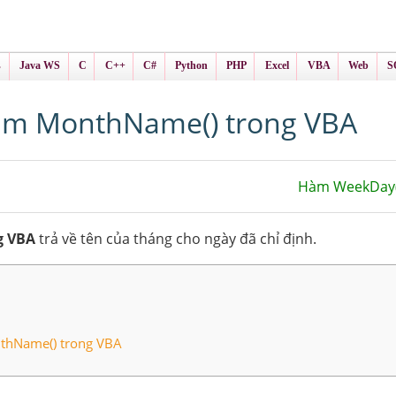
ình Online
ts
s
Java WS
C
C++
C#
Python
PHP
Excel
VBA
Web
S
m MonthName() trong VBA
Hàm WeekDay(
g VBA
trả về tên của tháng cho ngày đã chỉ định.
thName() trong VBA