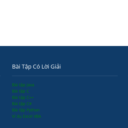
Bài Tập Có Lời Giải
Bài tập Java
Bài tập C
Bài tập C++
Bài tập C#
Bài tập Python
Ví dụ Excel VBA