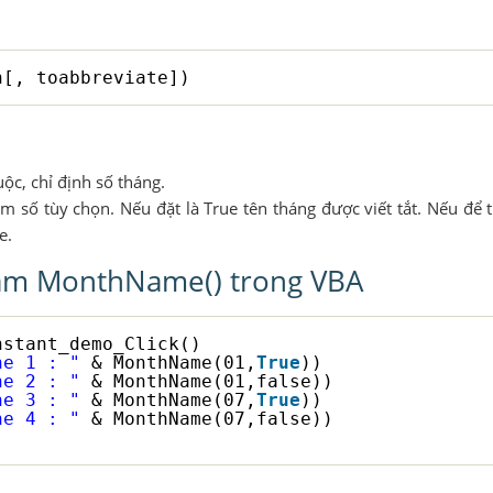
h[, toabbreviate])
ộc, chỉ định số tháng.
am số tùy chọn. Nếu đặt là True tên tháng được viết tắt. Nếu để t
e.
hàm MonthName() trong VBA
nstant_demo_Click()
ne 1 : "
& MonthName(01,
True
))
ne 2 : "
& MonthName(01,false))
ne 3 : "
& MonthName(07,
True
))
ne 4 : "
& MonthName(07,false))