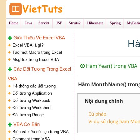
Tự Học Lập Tr
VietTu
Home
Java
Servlet
JSP
Struts2
Hibernate
Spring
MyBati
Giới Thiệu Về Excel VBA
Hà
Excel VBA là gì?
Tạo một Macro trong Excel
MsgBox trong Excel VBA
Hàm Year() trong VBA
Các Đối Tượng Trong Excel
VBA
Hàm MonthName() tron
Hệ thống các đối tượng
Đối tượng Application
Nội dung chính
Đối tượng Workbook
Đối tượng Worksheet
Cú pháp
Đối tượng Range
Ví dụ sử dụng hàm Mon
VBA Cơ Bản
Biến và kiểu dữ liệu trong VBA
Comment trong VBA