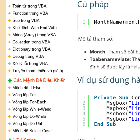
Cú pháp
Toán tử trong VBA
Function trong VBA
Sub trong VBA
1
MonthName(mont
Khối lệnh With-End With
Mảng (Array) trong VBA
Mô tả tham số:
Collection trong VBA
Dictionary trong VBA
Month
: Tham số bắt bu
Debug trong VBA
Toabenameviate
: Th
Xử lý lỗi trong VBA
định sẽ được lấy là Fals
Truyền tham chiếu và giá trị
Ví dụ sử dụng 
Các Mệnh Đề Điều Khiển
Mệnh đề If-Else
Vòng lặp For
1
Private
Sub
Co
Vòng lặp For-Each
2
Msgbox(
"Li
3
Msgbox(
"Li
Vòng lặp While-Wend
4
Msgbox(
"Li
Vòng lặp Do-While
5
Msgbox(
"Li
Vòng lặp Do-Util
6
End
Sub
Mệnh đề Select-Case