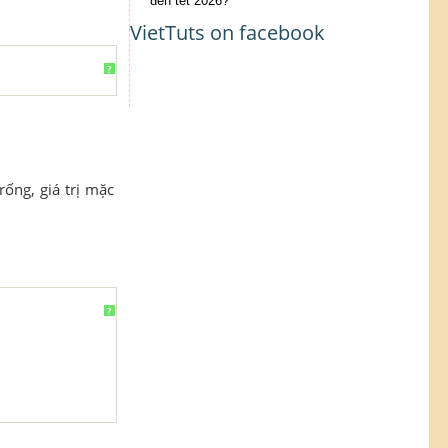
đến tết 2026?
VietTuts on facebook
?
rống, giá trị mặc
?