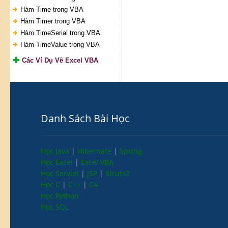
Hàm Time trong VBA
Hàm Timer trong VBA
Hàm TimeSerial trong VBA
Hàm TimeValue trong VBA
Các Ví Dụ Về Excel VBA
Danh Sách Bài Học
Học Java
|
Hibernate
|
Spring
Học Excel
|
Excel VBA
Học Servlet
|
JSP
|
Struts2
Học C
|
C++
|
C#
Học Python
Học SQL