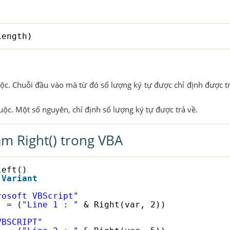
Length)
ộc. Chuỗi đầu vào mà từ đó số lượng ký tự được chỉ định được tr
uộc. Một số nguyên, chỉ định số lượng ký tự được trả về.
m Right() trong VBA
left()
Variant
rosoft VBScript"
) = (
"Line 1 : "
& Right(var, 2))
VBSCRIPT"