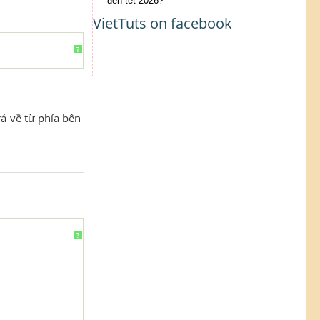
đến tết 2026?
VietTuts on facebook
?
ả về từ phía bên
?