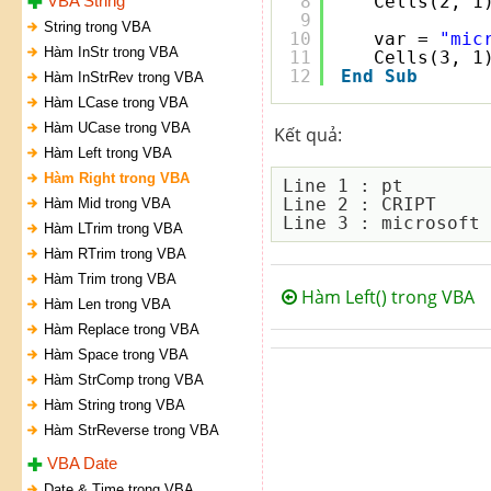
VBA String
8
Cells(2, 1
9
String trong VBA
10
var = 
"mic
Hàm InStr trong VBA
11
Cells(3, 1
12
End
Sub
Hàm InStrRev trong VBA
Hàm LCase trong VBA
Hàm UCase trong VBA
Kết quả:
Hàm Left trong VBA
Hàm Right trong VBA
Line 1 : pt

Line 2 : CRIPT

Hàm Mid trong VBA
Hàm LTrim trong VBA
Hàm RTrim trong VBA
Hàm Trim trong VBA
Hàm Left() trong VBA
Hàm Len trong VBA
Hàm Replace trong VBA
Hàm Space trong VBA
Hàm StrComp trong VBA
Hàm String trong VBA
Hàm StrReverse trong VBA
VBA Date
Date & Time trong VBA