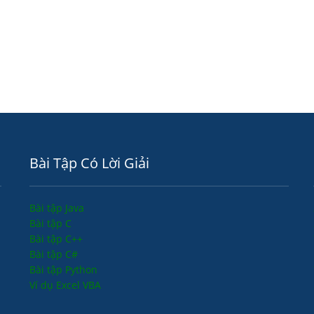
Bài Tập Có Lời Giải
Bài tập Java
Bài tập C
Bài tập C++
Bài tập C#
Bài tập Python
Ví dụ Excel VBA