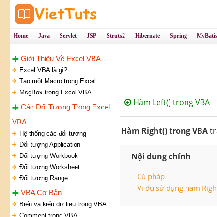
Tự Học Lập Tr
VietTu
Home
Java
Servlet
JSP
Struts2
Hibernate
Spring
MyBati
Giới Thiệu Về Excel VBA
Excel VBA là gì?
Tạo một Macro trong Excel
MsgBox trong Excel VBA
Hàm Left() trong VBA
Các Đối Tượng Trong Excel
VBA
Hàm Right() trong VBA
tr
Hệ thống các đối tượng
Đối tượng Application
Nội dung chính
Đối tượng Workbook
Đối tượng Worksheet
Cú pháp
Đối tượng Range
Ví dụ sử dụng hàm Right
VBA Cơ Bản
Biến và kiểu dữ liệu trong VBA
Comment trong VBA