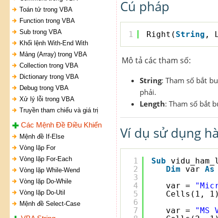
Cú pháp
Toán tử trong VBA
Function trong VBA
Sub trong VBA
1
Right(
String
, 
Khối lệnh With-End With
Mảng (Array) trong VBA
Mô tả các tham số:
Collection trong VBA
Dictionary trong VBA
String
: Tham số bắt bu
Debug trong VBA
phải.
Xử lý lỗi trong VBA
Length
: Tham số bắt b
Truyền tham chiếu và giá trị
Các Mệnh Đề Điều Khiển
Ví dụ sử dụng hà
Mệnh đề If-Else
Vòng lặp For
Vòng lặp For-Each
1
Sub
vidu_ham_
2
Dim
var 
As
Vòng lặp While-Wend
3
Vòng lặp Do-While
4
var = 
"Mic
Vòng lặp Do-Util
5
Cells(1, 1
6
Mệnh đề Select-Case
7
var = 
"MS 