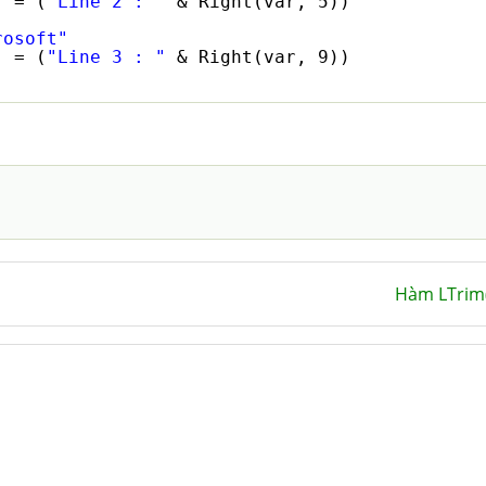
) = (
"Line 2 : "
& Right(var, 5))
rosoft"
) = (
"Line 3 : "
& Right(var, 9))
Hàm LTrim(