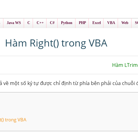
ình Online
ts
s
Java WS
C
C++
C#
Python
PHP
Excel
VBA
Web
S
Hàm Right() trong VBA
Hàm LTrim(
ả về một số ký tự được chỉ định từ phía bên phải của chuỗi 
() trong VBA