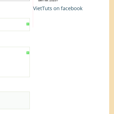
đến tết 2026?
VietTuts on facebook
?
?