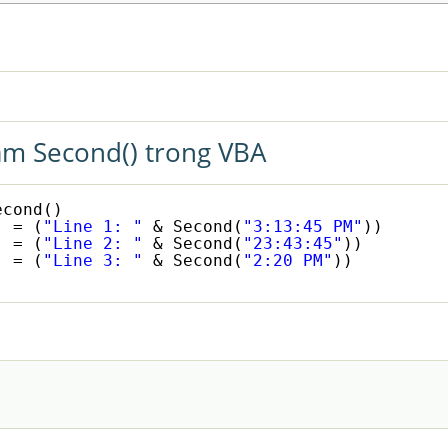
àm Second() trong VBA
econd()
) = (
"Line 1: "
& Second(
"3:13:45 PM"
))
) = (
"Line 2: "
& Second(
"23:43:45"
))
) = (
"Line 3: "
& Second(
"2:20 PM"
))