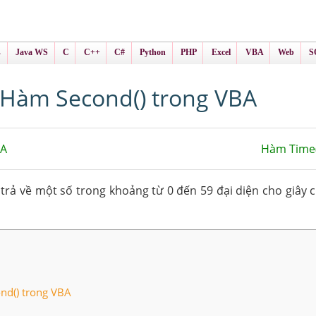
ình Online
ts
s
Java WS
C
C++
C#
Python
PHP
Excel
VBA
Web
S
Hàm Second() trong VBA
BA
Hàm Time(
trả về một số trong khoảng từ 0 đến 59 đại diện cho giây c
nd() trong VBA