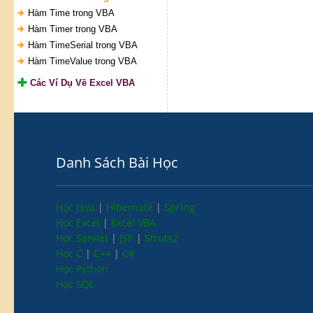
Hàm Time trong VBA
Hàm Timer trong VBA
Hàm TimeSerial trong VBA
Hàm TimeValue trong VBA
Các Ví Dụ Về Excel VBA
Danh Sách Bài Học
Học Java
|
Hibernate
|
Spring
Học Excel
|
Excel VBA
Học Servlet
|
JSP
|
Struts2
Học C
|
C++
|
C#
Học Python
Học SQL