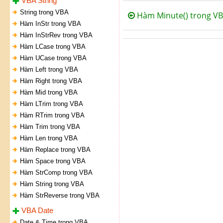
VBA String
String trong VBA
Hàm Minute() trong V
Hàm InStr trong VBA
Hàm InStrRev trong VBA
Hàm LCase trong VBA
Hàm UCase trong VBA
Hàm Left trong VBA
Hàm Right trong VBA
Hàm Mid trong VBA
Hàm LTrim trong VBA
Hàm RTrim trong VBA
Hàm Trim trong VBA
Hàm Len trong VBA
Hàm Replace trong VBA
Hàm Space trong VBA
Hàm StrComp trong VBA
Hàm String trong VBA
Hàm StrReverse trong VBA
VBA Date
Date & Time trong VBA