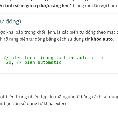
ến tĩnh sẽ in giá trị được tăng lên 1
trong mỗi lần gọi hàm l
tự động).
ược khai báo trong khối lệnh, là các biến tự động theo mặc 
ch rõ ràng biến tự động bằng cách sử dụng
từ khóa auto
.
; 
// bien local (cung la bien automatic)
 = 
20
; 
// bien automatic
ột biến trong nhiều tập tin mã nguồn C bằng cách sử dụng
i, bạn cần sử dụng từ khóa extern