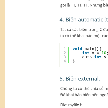
gọi là 11, 11, 11. Nhưng
bi
4. Biến automatic (
Tất cả các biến trong C đ
ta có thể khai báo một cá
1
void
main(){  
2
int
x = 
10
3
auto 
int
y
4
}  
5. Biến external.
Chúng ta có thể chia sẻ m
Để khai báo biến bên ngoà
File: myfile.h