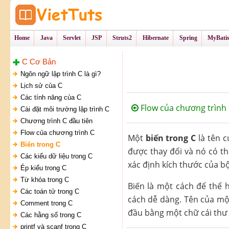
Tự Học Lập Tr
VietTu
Home
Java
Servlet
JSP
Struts2
Hibernate
Spring
MyBati
C Cơ Bản
Ngôn ngữ lập trình C là gì?
Lịch sử của C
Các tính năng của C
Flow của chương trình
Cài đặt môi trường lập trình C
Chương trình C đầu tiên
Flow của chương trình C
Một
biến trong C
là tên c
Biến trong C
được thay đổi và nó có th
Các kiểu dữ liệu trong C
xác định kích thước của bộ
Ép kiểu trong C
Từ khóa trong C
Biến là một cách để thể 
Các toán tử trong C
cách dễ dàng. Tên của một
Comment trong C
đầu bằng một chữ cái thư
Các hằng số trong C
printf và scanf trong C