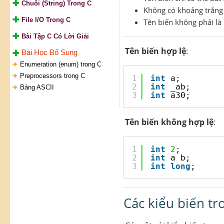
Chuỗi (String) Trong C
Không có khoảng trắng 
File I/O Trong C
Tên biến không phải là 
Bài Tập C Có Lời Giải
Tên biến hợp lệ
:
Bài Học Bổ Sung
Enumeration (enum) trong C
Preprocessors trong C
1
int
a;
2
int
_ab;
Bảng ASCII
3
int
a30;
Tên biến không hợp lệ
:
1
int
2
;
2
int
a b;
3
int
long
;
Các kiểu biến tr