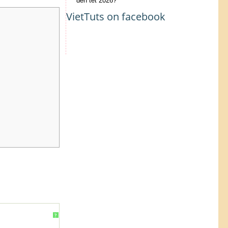
đến tết 2026?
VietTuts on facebook
?