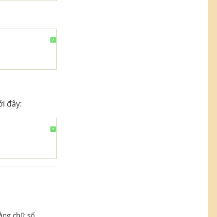
?
i đây:
?
ằng chữ số.