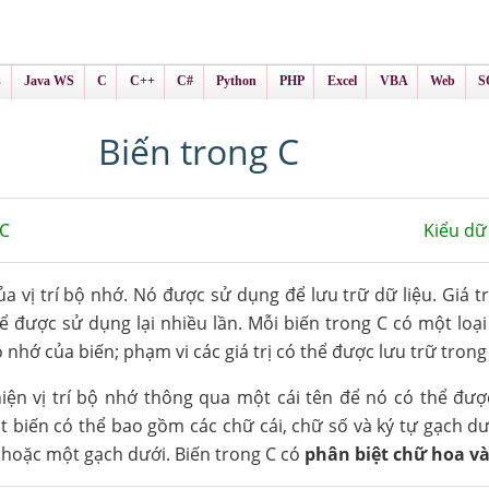
ình Online
ts
s
Java WS
C
C++
C#
Python
PHP
Excel
VBA
Web
S
Biến trong C
 C
Kiểu dữ
ủa vị trí bộ nhớ. Nó được sử dụng để lưu trữ dữ liệu. Giá t
ể được sử dụng lại nhiều lần. Mỗi biến trong C có một loại 
 nhớ của biến; phạm vi các giá trị có thể được lưu trữ tron
hiện vị trí bộ nhớ thông qua một cái tên để nó có thể đư
 biến có thể bao gồm các chữ cái, chữ số và ký tự gạch dư
 hoặc một gạch dưới. Biến trong C có
phân biệt chữ hoa v