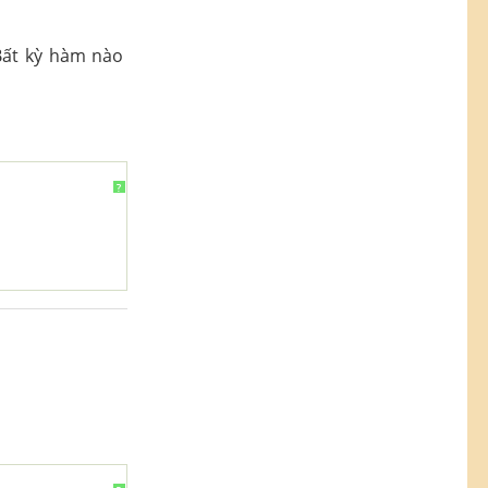
Bất kỳ hàm nào
?