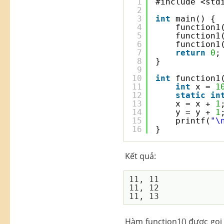
1
#include <std
2
3
int
main() {
4
function1
5
function1
6
function1
7
return
0
;
8
}
9
10
int
function1
11
int
x = 
1
12
static
in
13
x = x + 
1
14
y = y + 
1
15
printf(
"\
16
}
Kết quả:
11, 11

11, 12

Hàm function1() được gọi 