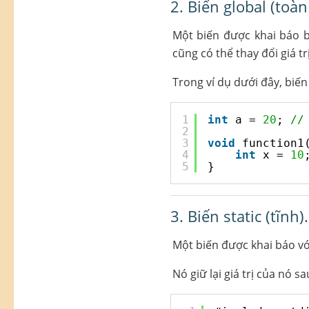
2. Biến global (toàn
Một biến được khai báo b
cũng có thể thay đổi giá t
Trong ví dụ dưới đây, biến 
1
int
a = 
20
; 
//
2
3
void
function1
4
int
x = 
10
5
}
3. Biến static (tĩnh).
Một biến được khai báo v
Nó giữ lại giá trị của nó s