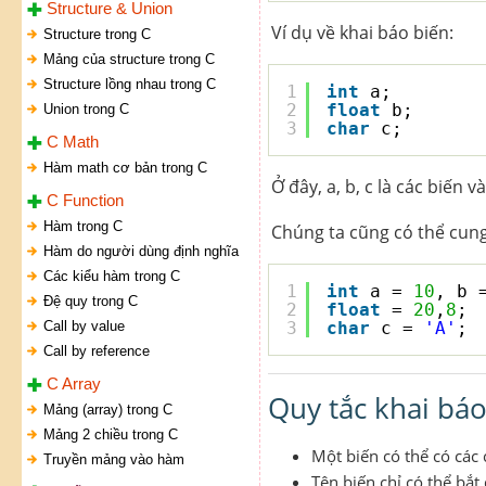
Structure & Union
Ví dụ về khai báo biến:
Structure trong C
Mảng của structure trong C
Structure lồng nhau trong C
1
int
a;
2
float
b;
Union trong C
3
char
c;
C Math
Hàm math cơ bản trong C
Ở đây, a, b, c là các biến và
C Function
Hàm trong C
Chúng ta cũng có thể cung 
Hàm do người dùng định nghĩa
Các kiểu hàm trong C
1
int
a = 
10
, b 
Đệ quy trong C
2
float
= 
20
,
8
;
Call by value
3
char
c = 
'A'
;
Call by reference
C Array
Quy tắc khai báo
Mảng (array) trong C
Mảng 2 chiều trong C
Một biến có thể có các 
Truyền mảng vào hàm
Tên biến chỉ có thể bắ