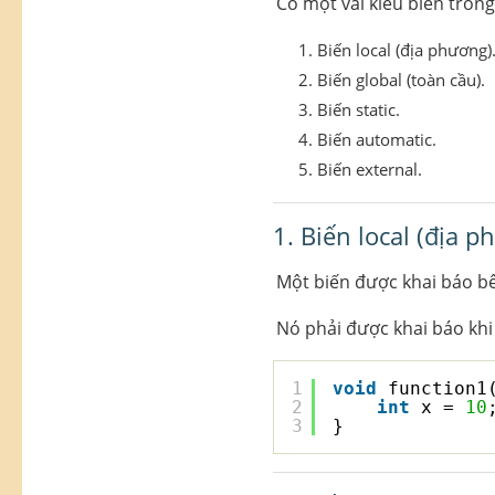
Có một vài kiểu biến trong
Biến local (địa phương)
Biến global (toàn cầu).
Biến static.
Biến automatic.
Biến external.
1. Biến local (địa p
Một biến được khai báo bê
Nó phải được khai báo khi
1
void
function1
2
int
x = 
10
3
}