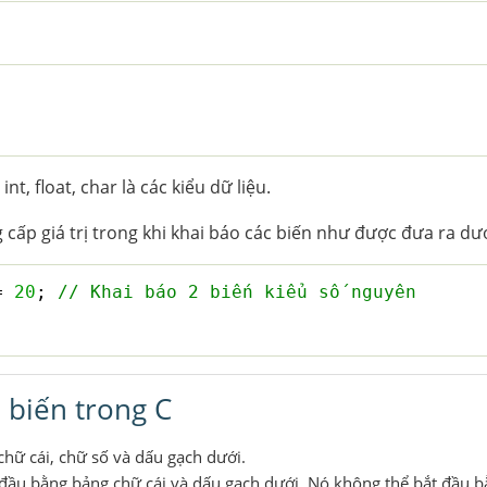
 int, float, char là các kiểu dữ liệu.
cấp giá trị trong khi khai báo các biến như được đưa ra dướ
= 
20
; 
// Khai báo 2 biến kiểu số nguyên
 biến trong C
chữ cái, chữ số và dấu gạch dưới.
t đầu bằng bảng chữ cái và dấu gạch dưới. Nó không thể bắt đầu b