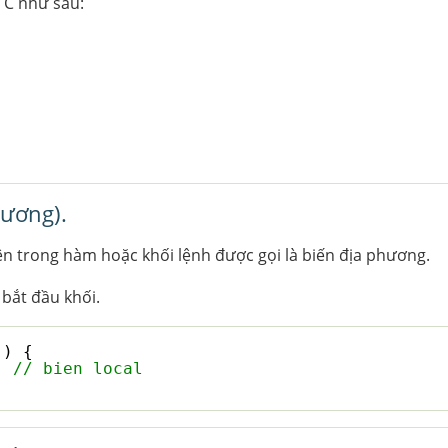
 C như sau:
.
hương).
n trong hàm hoặc khối lệnh được gọi là biến địa phương.
 bắt đầu khối.
() {
; 
// bien local