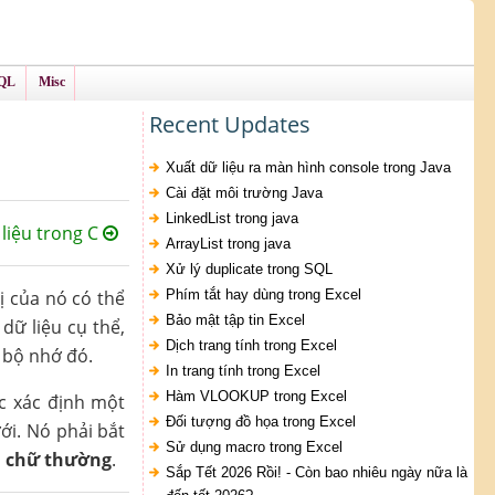
QL
Misc
Recent Updates
Xuất dữ liệu ra màn hình console trong Java
Cài đặt môi trường Java
LinkedList trong java
 liệu trong C
ArrayList trong java
Xử lý duplicate trong SQL
rị của nó có thể
Phím tắt hay dùng trong Excel
Bảo mật tập tin Excel
dữ liệu cụ thể,
Dịch trang tính trong Excel
g bộ nhớ đó.
In trang tính trong Excel
Hàm VLOOKUP trong Excel
ợc xác định một
Đối tượng đồ họa trong Excel
ới. Nó phải bắt
Sử dụng macro trong Excel
à chữ thường
.
Sắp Tết 2026 Rồi! - Còn bao nhiêu ngày nữa là