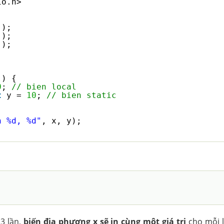
io.h>
();
();
();
() {
0
; 
// bien local
t
y = 
10
; 
// bien static
;
;
n %d, %d"
, x, y);
3 lần,
biến địa phương x sẽ in cùng một giá trị
cho mỗi 