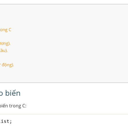
rong C
ương).
cầu).
ự động).
o biến
iến trong C:
list;