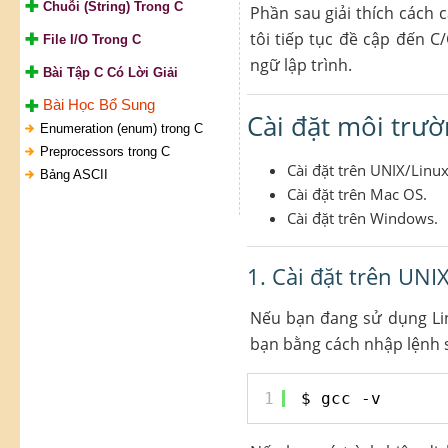
Chuỗi (String) Trong C
Phần sau giải thích cách 
tôi tiếp tục đề cập đến C
File I/O Trong C
ngữ lập trình.
Bài Tập C Có Lời Giải
Bài Học Bổ Sung
Cài đặt môi trườ
Enumeration (enum) trong C
Preprocessors trong C
Cài đặt trên UNIX/Linux
Bảng ASCII
Cài đặt trên Mac OS.
Cài đặt trên Windows.
1. Cài đặt trên UNI
Nếu bạn đang sử dụng Lin
bạn bằng cách nhập lệnh 
1
$ gcc -v