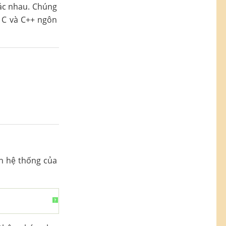
hác nhau. Chúng
ả C và C++ ngôn
n hệ thống của
?