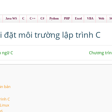
ình Online
ts
s
Java WS
C
C++
C#
Python
PHP
Excel
VBA
Web
S
i đặt môi trường lập trình C
n ngữ C
Chương trìn
ăn bản
rình C
/Linux
OS