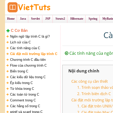
Tự Học Lập Tr
VietTu
Home
Java
Servlet
JSP
Struts2
Hibernate
Spring
MyBati
C Cơ Bản
Cà
Ngôn ngữ lập trình C là gì?
Lịch sử của C
Các tính năng của C
Các tính năng của ngô
Cài đặt môi trường lập trình C
Chương trình C đầu tiên
Flow của chương trình C
Nội dung chính
Biến trong C
Các kiểu dữ liệu trong C
Các công cụ cần thiết
Ép kiểu trong C
1. Trình soạn thảo v
Từ khóa trong C
2. Trình biên dịch C
Các toán tử trong C
Cài đặt môi trường lập t
Comment trong C
1. Cài đặt trên UNIX
Các hằng số trong C
2. Cài đặt trên Mac 
printf và scanf trong C