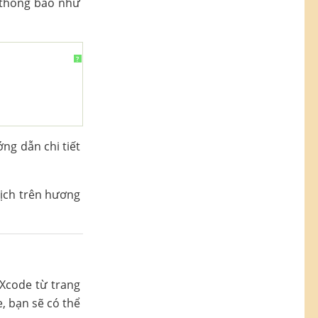
 thông báo như
?
ng dẫn chi tiết
dịch trên hương
 Xcode từ trang
, bạn sẽ có thể