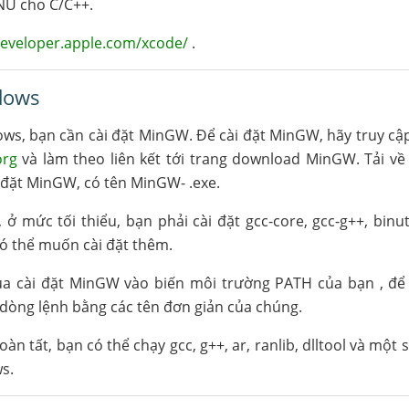
NU cho C/C++.
developer.apple.com/xcode/
.
ndows
ws, bạn cần cài đặt MinGW. Để cài đặt MinGW, hãy truy cậ
org
và làm theo liên kết tới trang download MinGW. Tải v
i đặt MinGW, có tên MinGW-
.exe.
ở mức tối thiểu, bạn phải cài đặt gcc-core, gcc-g++, binuti
 thể muốn cài đặt thêm.
a cài đặt MinGW vào biến môi trường PATH của bạn , để 
 dòng lệnh bằng các tên đơn giản của chúng.
hoàn tất, bạn có thể chạy gcc, g++, ar, ranlib, dlltool và mộ
s.