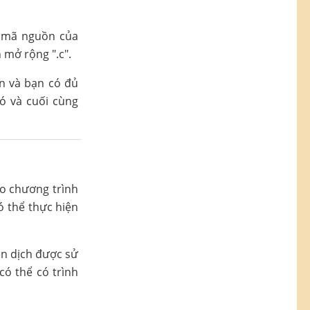
c mã nguồn của
 mở rộng ".c".
ản và bạn có đủ
nó và cuối cùng
o chương trình
ó thể thực hiện
ên dịch được sử
có thể có trình