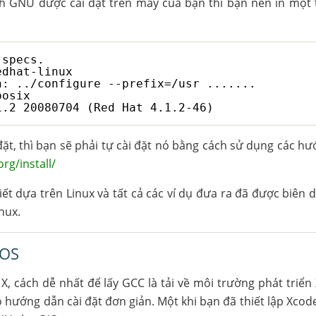
ch GNU được cài đặt trên máy của bạn thì bạn nên in một
 specs.
edhat-linux
h: ../configure --prefix=/usr .......
posix
1.2 20080704 (Red Hat 4.1.2-46)
t, thì bạn sẽ phải tự cài đặt nó bằng cách sử dụng các hướ
rg/install/
t dựa trên Linux và tất cả các ví dụ đưa ra đã được biên 
nux.
 OS
 cách dễ nhất để lấy GCC là tải về môi trường phát triển
 hướng dẫn cài đặt đơn giản. Một khi bạn đã thiết lập Xcode