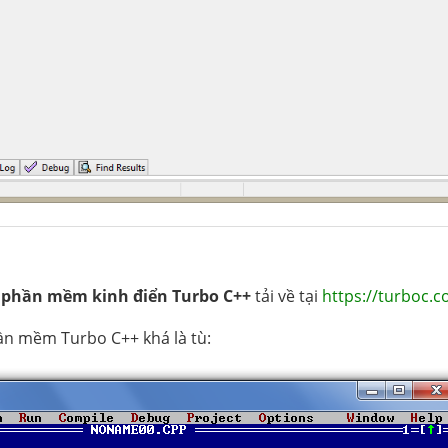
g
phần mềm kinh điển Turbo C++
tải về tại
https://turboc.
ần mềm Turbo C++ khá là tù: