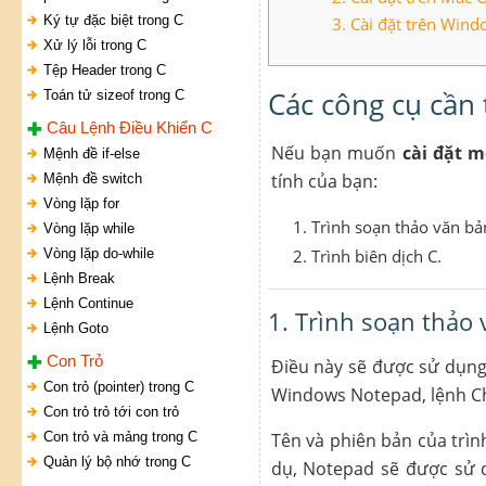
Ký tự đặc biệt trong C
3. Cài đặt trên Win
Xử lý lỗi trong C
Tệp Header trong C
Các công cụ cần 
Toán tử sizeof trong C
Câu Lệnh Điều Khiển C
Nếu bạn muốn
cài đặt m
Mệnh đề if-else
tính của bạn:
Mệnh đề switch
Vòng lặp for
Trình soạn thảo văn bả
Vòng lặp while
Vòng lặp do-while
Trình biên dịch C.
Lệnh Break
Lệnh Continue
1. Trình soạn thảo
Lệnh Goto
Con Trỏ
Điều này sẽ được sử dụng
Con trỏ (pointer) trong C
Windows Notepad, lệnh Chỉ
Con trỏ trỏ tới con trỏ
Con trỏ và mảng trong C
Tên và phiên bản của trìn
Quản lý bộ nhớ trong C
dụ, Notepad sẽ được sử d