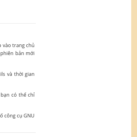
p vào trang chủ
ề phiên bản mới
ls và thời gian
bạn có thể chỉ
t số công cụ GNU