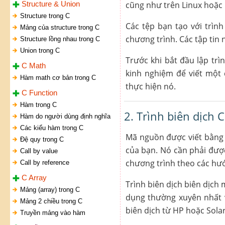
Structure & Union
cũng như trên Linux hoặc
Structure trong C
Các tệp bạn tạo với trìn
Mảng của structure trong C
chương trình. Các tập tin
Structure lồng nhau trong C
Union trong C
Trước khi bắt đầu lập tr
C Math
kinh nghiệm để viết một 
Hàm math cơ bản trong C
thực hiện nó.
C Function
Hàm trong C
2. Trình biên dịch C
Hàm do người dùng định nghĩa
Các kiểu hàm trong C
Mã nguồn được viết bằng 
Đệ quy trong C
của bạn. Nó cần phải đượ
Call by value
chương trình theo các hư
Call by reference
C Array
Trình biên dịch biên dịch
Mảng (array) trong C
dụng thường xuyên nhất v
Mảng 2 chiều trong C
biên dịch từ HP hoặc Sola
Truyền mảng vào hàm