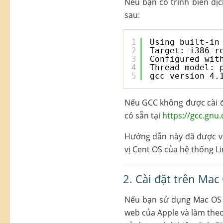
Nếu bạn có trình biên dị
sau:
1
Using built-in
2
Target: i386-r
3
Configured wit
4
Thread model: 
5
gcc version 4.
Nếu GCC không được cài đặ
có sẵn tại
https://gcc.gnu.o
Hướng dẫn này đã được viế
vị Cent OS của hệ thống Li
2. Cài đặt trên Mac
Nếu bạn sử dụng Mac OS X,
web của Apple và làm theo