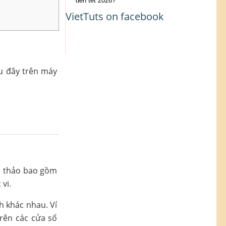
đến tết 2026?
VietTuts on facebook
u đây trên máy
ạn thảo bao gồm
vi.
h khác nhau. Ví
rên các cửa sổ