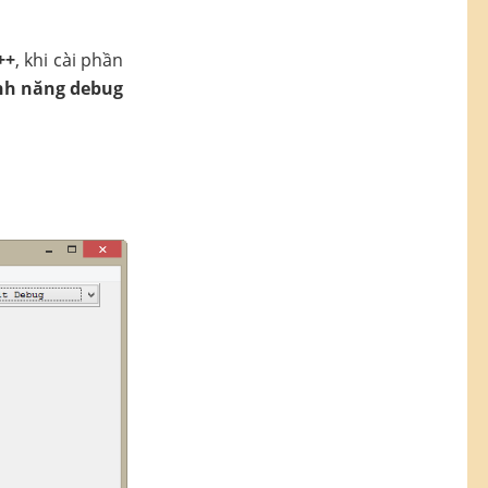
++
, khi cài phần
ính năng debug