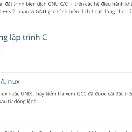
cài đặt trình biên dịch GNU C/C++ trên các hệ điều hành k
/C++ với nhau vì GNU gcc trình biên dịch hoạt động cho c
ng lập trình C
.
X/Linux
ux hoặc UNIX , hãy kiểm tra xem GCC đã được cài đặt trê
sau từ dòng lệnh: