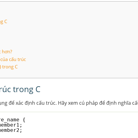
ng C
t hơn?
 của cấu trúc
) trong C
rúc trong C
ng để xác định cấu trúc. Hãy xem cú pháp để định nghĩa cấu
re_name {
member1;
member2;