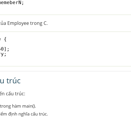
memeberN;
 của Employee trong C.
e {
50];
ry;
u trúc
ến cấu trúc:
 trong hàm main().
điểm định nghĩa cấu trúc.