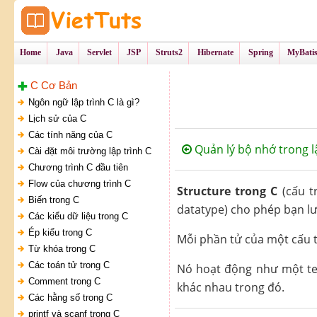
Tự Học Lập Tr
VietTu
Home
Java
Servlet
JSP
Struts2
Hibernate
Spring
MyBati
C Cơ Bản
Ngôn ngữ lập trình C là gì?
Lịch sử của C
Các tính năng của C
Quản lý bộ nhớ trong l
Cài đặt môi trường lập trình C
Chương trình C đầu tiên
Flow của chương trình C
Structure trong C
(cấu t
Biến trong C
datatype) cho phép bạn lư
Các kiểu dữ liệu trong C
Ép kiểu trong C
Mỗi phần tử của một cấu t
Từ khóa trong C
Các toán tử trong C
Nó hoạt động như một tem
Comment trong C
khác nhau trong đó.
Các hằng số trong C
printf và scanf trong C