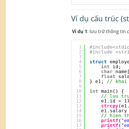
Ví dụ cấu trúc (s
Ví dụ 1
: lưu trữ thông tin
1
#include<stdi
2
#include <str
3
4
struct
employ
5
int
id;
6
char
name
7
float
sal
8
} e1; 
// khai
9
10
int
main() {
11
// luu tr
12
e1.id = 1
13
strcpy
(e1
14
e1.salary
15
// hien t
16
printf
(
"e
17
printf
(
"e