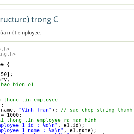
tructure) trong C
 của một employee.
o.h>
ing.h>
ee {
[50];
ary;
 bao bien e1
u thong tin employee
7;
.name, 
"Vinh Tran"
); 
// sao chep string thanh
 = 1000;
hi thong tin employee ra man hinh
mployee 1 id : %d\n"
, e1.id);
mployee 1 name : %s\n"
, e1.name);