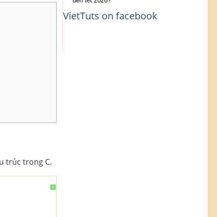
đến tết 2026?
VietTuts on facebook
 trúc trong C.
?