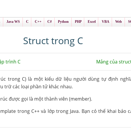
ình Online
ts
s
Java WS
C
C++
C#
Python
PHP
Excel
VBA
Web
S
Struct trong C
ập trình C
Mảng của struc
rúc trong C) là một kiểu dữ liệu người dùng tự định nghĩ
u trữ các loại phần tử khác nhau.
rúc được gọi là một thành viên (member).
plate trong C++ và lớp trong Java. Bạn có thể khai báo c