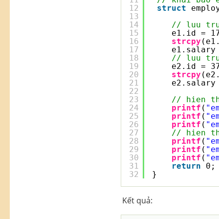
12
struct
emplo
13
14
// luu tr
15
e1.id = 1
16
strcpy
(e1
17
e1.salary
18
// luu tr
19
e2.id = 3
20
strcpy
(e2
21
e2.salary
22
23
// hien t
24
printf
(
"e
25
printf
(
"e
26
printf
(
"e
27
// hien t
28
printf
(
"e
29
printf
(
"e
30
printf
(
"e
31
return
0;
32
}
Kết quả: