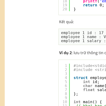
18
printf
(
"e
19
return
0;
20
}
Kết quả:
employee 1 id : 17

employee 1 name : V
Ví dụ 2
: lưu trữ thông tin
1
#include<stdi
2
#include <str
3
4
struct
employ
5
int
id;
6
char
name
7
float
sal
8
};
9
10
int
main() {
11
// khai bao 