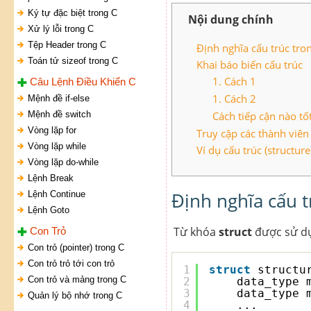
Ký tự đặc biệt trong C
Nội dung chính
Xử lý lỗi trong C
Tệp Header trong C
Định nghĩa cấu trúc tro
Toán tử sizeof trong C
Khai báo biến cấu trúc
1. Cách 1
Câu Lệnh Điều Khiển C
1. Cách 2
Mệnh đề if-else
Mệnh đề switch
Cách tiếp cận nào tố
Vòng lặp for
Truy cập các thành viên
Vòng lặp while
Ví dụ cấu trúc (structure
Vòng lặp do-while
Lệnh Break
Định nghĩa cấu t
Lệnh Continue
Lệnh Goto
Từ khóa
struct
được sử dụ
Con Trỏ
Con trỏ (pointer) trong C
Con trỏ trỏ tới con trỏ
1
struct
structu
Con trỏ và mảng trong C
2
data_type 
3
data_type 
Quản lý bộ nhớ trong C
4
...