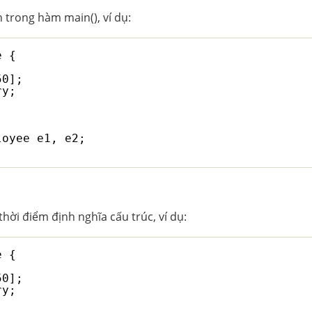
 trong hàm main(), ví dụ:
e {
50];
ry;
loyee e1, e2;
thời điểm định nghĩa cấu trúc, ví dụ:
e {
50];
ry;