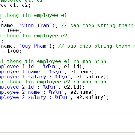
yee e1, e2;
u thong tin employee e1
7;
.name, 
"Vinh Tran"
); 
// sao chep string thanh
 = 1000;
u thong tin employee e2
7;
.name, 
"Quy Pham"
); 
// sao chep string thanh 
 = 1700;    
hi thong tin employee e1 ra man hinh
mployee 1 id : %d\n"
, e1.id);
mployee 1 name : %s\n"
, e1.name);
mployee 1 salary : %f\n"
, e1.salary);
hi thong tin employee e2 ra man hinh
mployee 2 id : %d\n"
, e2.id);
mployee 2 name : %s\n"
, e2.name);
mployee 2 salary : %f\n"
, e2.salary);    