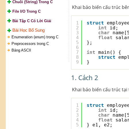
Chuỗi (String) Trong C
Khai báo biến cấu trúc bên
File I/O Trong C
Bài Tập C Có Lời Giải
1
struct
employe
2
int
id;
Bài Học Bổ Sung
3
char
name[
Enumeration (enum) trong C
4
float
sala
5
};
Preprocessors trong C
6
Bảng ASCII
7
int
main() {
8
struct
emp
9
}
1. Cách 2
Khai báo biến cấu trúc tại 
1
struct
employe
2
int
id;
3
char
name[
4
float
sala
5
} e1, e2;