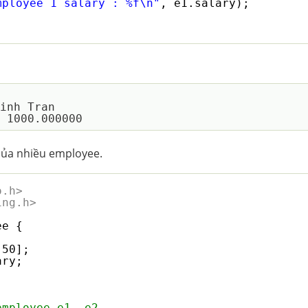
mployee 1 salary : %f\n"
, e1.salary);
inh Tran

 của nhiều employee.
o.h>
ing.h>
ee {
[50];
ary;
employee e1, e2