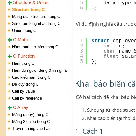
Structure & Union
5
data_type 
6
};
Structure trong C
Mảng của structure trong C
Ví dụ định nghĩa cấu trúc
Structure lồng nhau trong C
Union trong C
C Math
1
struct
employe
2
int
id;
Hàm math cơ bản trong C
3
char
name[
4
float
sala
C Function
5
};
Hàm trong C
Hàm do người dùng định nghĩa
Các kiểu hàm trong C
Khai báo biến cấ
Đệ quy trong C
Call by value
Có hai cách để khai báo bi
Call by reference
C Array
Sử dụng từ khóa struct
Mảng (array) trong C
Khai báo biến tại thời 
Mảng 2 chiều trong C
Truyền mảng vào hàm
1. Cách 1