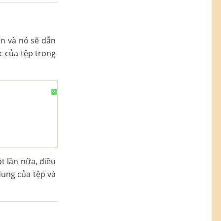
ần và nó sẽ dẫn
c của tệp trong
?
t lần nữa, điều
 dung của tệp và