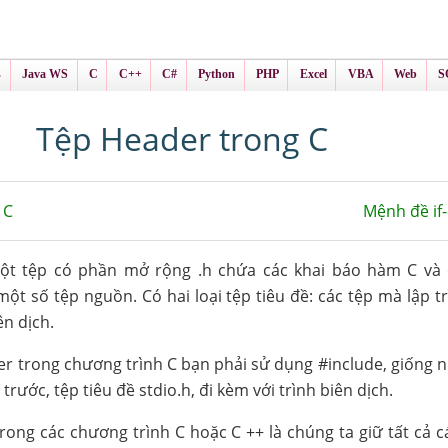
ình Online
ts
s
Java WS
C
C++
C#
Python
PHP
Excel
VBA
Web
S
Tệp Header trong C
 C
Mệnh đề if-
ột tệp có phần mở rộng .h chứa các khai báo hàm C và 
t số tệp nguồn. Có hai loại tệp tiêu đề: các tệp mà lập trì
ên dịch.
r trong chương trình C bạn phải sử dụng #include, giống 
 trước, tệp tiêu đề stdio.h, đi kèm với trình biên dịch.
ong các chương trình C hoặc C ++ là chúng ta giữ tất cả c