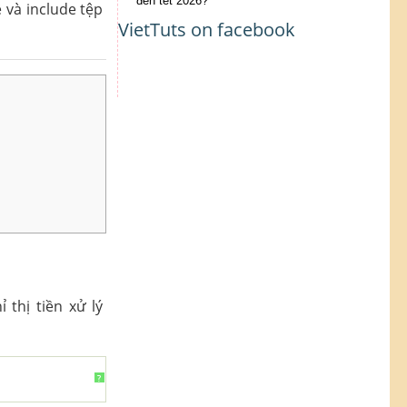
đến tết 2026?
 và include tệp
VietTuts on facebook
thị tiền xử lý
?