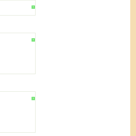
?
?
?