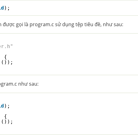
id
);
 được gọi là program.c sử dụng tệp tiêu đề, như sau:
er.h"
) {
 ());
rogram.c như sau:
id
);
) {
 ());