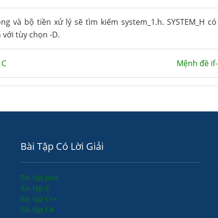
g và bộ tiền xử lý sẽ tìm kiếm system_1.h. SYSTEM_H có
 với tùy chọn -D.
 C
Mệnh đề if-
Bài Tập Có Lời Giải
Bài tập Java
Bài tập C
Bài tập C++
Bài tập C#