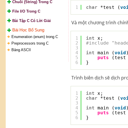
Chuỗi (String) Trong C
1
char
*test (
vo
File I/O Trong C
Bài Tập C Có Lời Giải
Và một chương trình chính
Bài Học Bổ Sung
Enumeration (enum) trong C
1
int
x;
2
#include "head
Preprocessors trong C
3
Bảng ASCII
4
int
main (
void
5
puts
(test
6
}
Trình biên dịch sẽ dịch p
1
int
x;
2
char
*test (
vo
3
4
int
main (
void
5
puts
(test
6
}