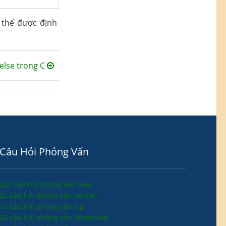
 thể được định
else trong C
Câu Hỏi Phỏng Vấn
201 câu hỏi phỏng vấn java
25 câu hỏi phỏng vấn servlet
75 câu hỏi phỏng vấn jsp
52 câu hỏi phỏng vấn Hibernate