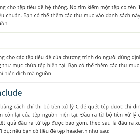
 cho tệp tiêu đề hệ thống. Nó tìm kiếm một tệp có tên 'f
êu chuẩn. Bạn có thể thêm các thư mục vào danh sách này 
uồn.
"
g cho các tệp tiêu đề của chương trình do người dùng địn
ong thư mục chứa tệp hiện tại. Bạn có thể thêm các thư mụ
khi biên dịch mã nguồn.
nclude
bằng cách chỉ thị bộ tiền xử lý C để quét tệp được chỉ đ
ần còn lại của tệp nguồn hiện tại. Đầu ra từ bộ tiền xử lý
 kết quả đầu ra từ tệp được bao gồm, theo sau là đầu ra x
 Ví dụ: nếu bạn có tiêu đề tệp header.h như sau: