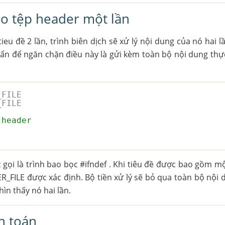
áo tệp header một lần
eu đề 2 lần, trình biên dịch sẽ xử lý nội dung của nó hai l
uẩn để ngăn chặn điều này là gửi kèm toàn bộ nội dung thự
_FILE
_FILE
 header
gọi là trình bao bọc #ifndef . Khi tiêu đề được bao gồm mộ
DER_FILE được xác định. Bộ tiền xử lý sẽ bỏ qua toàn bộ nội
hìn thấy nó hai lần.
h toán