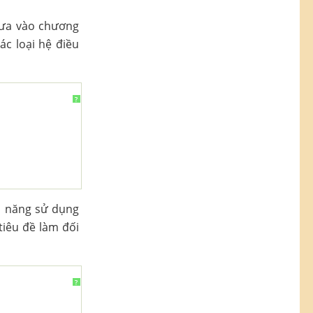
 đưa vào chương
ác loại hệ điều
?
hả năng sử dụng
tiêu đề làm đối
?