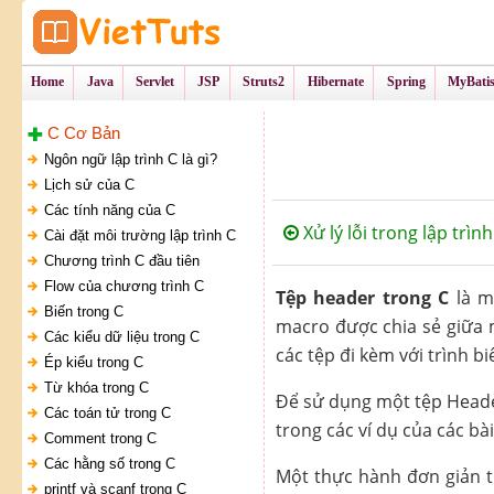
Tự Học Lập Tr
VietTu
Home
Java
Servlet
JSP
Struts2
Hibernate
Spring
MyBati
C Cơ Bản
Ngôn ngữ lập trình C là gì?
Lịch sử của C
Các tính năng của C
Xử lý lỗi trong lập trình
Cài đặt môi trường lập trình C
Chương trình C đầu tiên
Flow của chương trình C
Tệp header trong C
là m
Biến trong C
macro được chia sẻ giữa mộ
Các kiểu dữ liệu trong C
các tệp đi kèm với trình bi
Ép kiểu trong C
Từ khóa trong C
Để sử dụng một tệp Heade
Các toán tử trong C
trong các ví dụ của các bài
Comment trong C
Các hằng số trong C
Một thực hành đơn giản tr
printf và scanf trong C