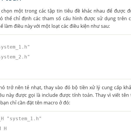
để chọn một trong các tập tin tiêu đề khác nhau để được
có thể chỉ định các tham số cấu hình được sử dụng trên c
ể làm điều này với một loạt các điều kiện như sau:
system_1.h"
system_2.h"
nó trở nên tẻ nhạt, thay vào đó bộ tiền xử lý cung cấp k
u này được gọi là include được tính toán. Thay vì viết tên 
, bạn chỉ cần đặt tên macro ở đó:
_H "system_1.h"
M_H