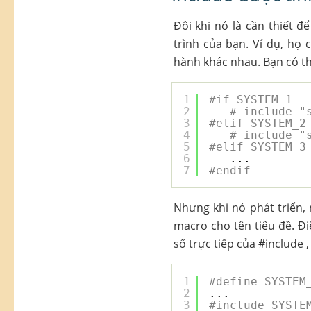
Đôi khi nó là cần thiết 
trình của bạn. Ví dụ, họ 
hành khác nhau. Bạn có th
1
#if SYSTEM_1
2
# include "
3
#elif SYSTEM_2
4
# include "
5
#elif SYSTEM_3
6
...
7
#endif
Nhưng khi nó phát triển, 
macro cho tên tiêu đề. Điề
số trực tiếp của #include 
1
#define SYSTEM
2
...
3
#include SYSTE