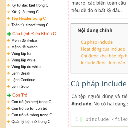
macro, các biến toàn cầu 
Ký tự đặc biệt trong C
tiêu đề đó ở bất kỳ đâu.
Xử lý lỗi trong C
Tệp Header trong C
Toán tử sizeof trong C
Nội dung chính
Câu Lệnh Điều Khiển C
Mệnh đề if-else
Cú pháp include
Mệnh đề switch
Hoạt động của include
Vòng lặp for
Chỉ được khai báo tệp h
Vòng lặp while
Include được tính toán
Vòng lặp do-while
Lệnh Break
Lệnh Continue
Cú pháp include
Lệnh Goto
Con Trỏ
Cả tệp người dùng và ti
Con trỏ (pointer) trong C
#include
. Nó có hai dạng 
Con trỏ trỏ tới con trỏ
Con trỏ và mảng trong C
1
#include <file
Quản lý bộ nhớ trong C