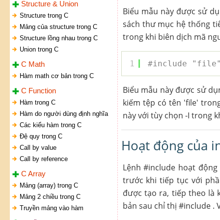
Structure & Union
Biểu mẫu này được sử dụng
Structure trong C
sách thư mục hệ thống ti
Mảng của structure trong C
trong khi biên dịch mã ng
Structure lồng nhau trong C
Union trong C
1
#include "file
C Math
Hàm math cơ bản trong C
Biểu mẫu này được sử dụn
C Function
kiếm tệp có tên 'file' tr
Hàm trong C
Hàm do người dùng định nghĩa
này với tùy chọn -I trong 
Các kiểu hàm trong C
Đệ quy trong C
Hoạt động của i
Call by value
Call by reference
Lệnh #include hoạt động 
C Array
trước khi tiếp tục với ph
Mảng (array) trong C
được tạo ra, tiếp theo là
Mảng 2 chiều trong C
bản sau chỉ thị #include .
Truyền mảng vào hàm