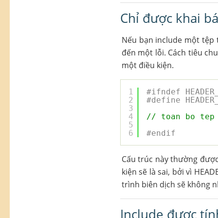
Chỉ được khai b
Nếu bạn include một tệp ti
đến một lỗi. Cách tiêu ch
một điều kiện.
1
#ifndef HEADER
2
#define HEADER
3
4
// toan bo tep
5
6
#endif
Cấu trúc này thường được 
kiện sẽ là sai, bởi vì HEA
trình biên dịch sẽ không n
Include được tín