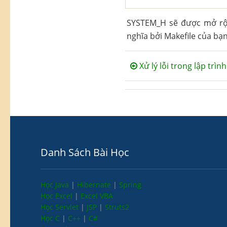
SYSTEM_H sẽ được mở rộn
nghĩa bởi Makefile của bạn
Xử lý lỗi trong lập trình
Danh Sách Bài Học
Học Java
|
Hibernate
|
Spring
Học Excel
|
Excel VBA
Học Servlet
|
JSP
|
Struts2
Học C
|
C++
|
C#