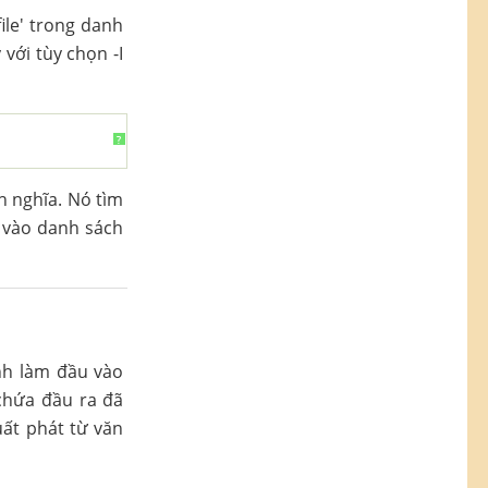
ile' trong danh
với tùy chọn -I
?
h nghĩa. Nó tìm
c vào danh sách
ịnh làm đầu vào
 chứa đầu ra đã
uất phát từ văn