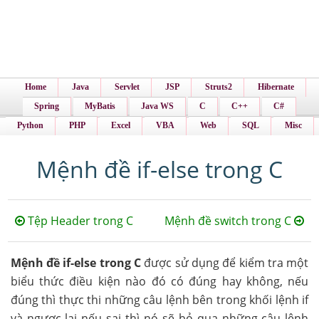
Home
Java
Servlet
JSP
Struts2
Hibernate
Spring
MyBatis
Java WS
C
C++
C#
Python
PHP
Excel
VBA
Web
SQL
Misc
Mệnh đề if-else trong C
Tệp Header trong C
Mệnh đề switch trong C
Mệnh đề if-else trong C
được sử dụng để kiểm tra một
biểu thức điều kiện nào đó có đúng hay không, nếu
đúng thì thực thi những câu lệnh bên trong khối lệnh if
và ngược lại nếu sai thì nó sẽ bỏ qua những câu lệnh