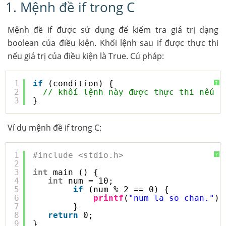
1. Mệnh đề if trong C
Mệnh đề if được sử dụng để kiểm tra giá trị dạng
boolean của điều kiện. Khối lệnh sau if được thực thi
nếu giá trị của điều kiện là True. Cú pháp:
1
if
(condition) {  
?
2
// khối lệnh này được thực thi nếu c
3
} 
Ví dụ mệnh đề if trong C:
1
#include <stdio.h>
?
2
3
int
main () {
4
int
num = 10;
5
if
(num % 2 == 0) {
6
printf
(
"num la so chan."
);
7
}   
8
return
0;
9
}