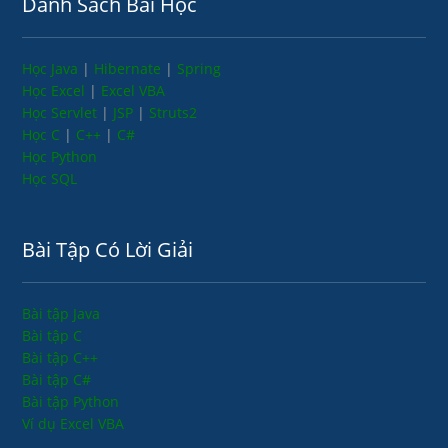
Danh Sách Bài Học
Học Java
|
Hibernate
|
Spring
Học Excel
|
Excel VBA
Học Servlet
|
JSP
|
Struts2
Học C
|
C++
|
C#
Học Python
Học SQL
Bài Tập Có Lời Giải
Bài tập Java
Bài tập C
Bài tập C++
Bài tập C#
Bài tập Python
Ví dụ Excel VBA