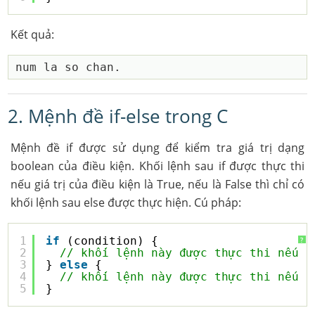
Kết quả:
2. Mệnh đề if-else trong C
Mệnh đề if được sử dụng để kiểm tra giá trị dạng
boolean của điều kiện. Khối lệnh sau if được thực thi
nếu giá trị của điều kiện là True, nếu là False thì chỉ có
khối lệnh sau else được thực hiện. Cú pháp:
1
if
(condition) {  
?
2
// khối lệnh này được thực thi nếu c
3
} 
else
{
4
// khối lệnh này được thực thi nếu c
5
}