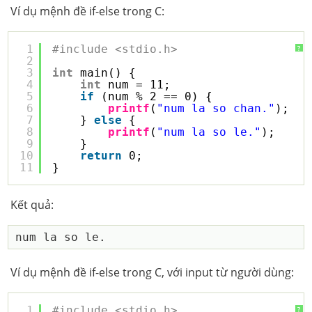
Ví dụ mệnh đề if-else trong C:
1
#include <stdio.h>
?
2
3
int
main() {
4
int
num = 11;
5
if
(num % 2 == 0) {
6
printf
(
"num la so chan."
);
7
} 
else
{
8
printf
(
"num la so le."
);
9
}
10
return
0;
11
}
Kết quả:
Ví dụ mệnh đề if-else trong C, với input từ người dùng:
1
#include <stdio.h>
?