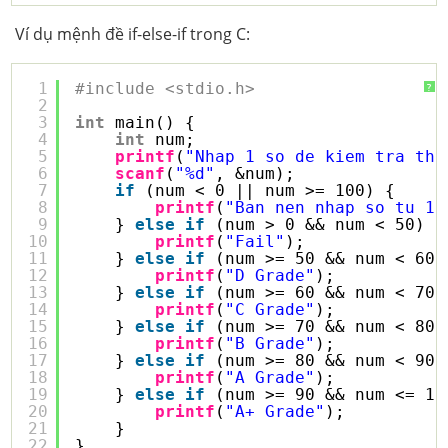
Ví dụ mệnh đề if-else-if trong C:
1
#include <stdio.h>
?
2
3
int
main() {
4
int
num;
5
printf
(
"Nhap 1 so de kiem tra tha
6
scanf
(
"%d"
, &num);
7
if
(num < 0 || num >= 100) {
8
printf
(
"Ban nen nhap so tu 1 
9
} 
else
if
(num > 0 && num < 50) {
10
printf
(
"Fail"
);
11
} 
else
if
(num >= 50 && num < 60)
12
printf
(
"D Grade"
);
13
} 
else
if
(num >= 60 && num < 70)
14
printf
(
"C Grade"
);
15
} 
else
if
(num >= 70 && num < 80)
16
printf
(
"B Grade"
);
17
} 
else
if
(num >= 80 && num < 90)
18
printf
(
"A Grade"
);
19
} 
else
if
(num >= 90 && num <= 10
20
printf
(
"A+ Grade"
);
21
}
22
}