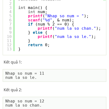
2
3
int
main() {
4
int
num;
5
printf
(
"Nhap so num = "
);
6
scanf
(
"%d"
, & num);
7
if
(num % 2 == 0) {
8
printf
(
"num la so chan."
);
9
} 
else
{
10
printf
(
"num la so le."
);
11
}
12
return
0;
13
}
Kết quả 1:
Nhap so num = 11

Kết quả 2:
Nhap so num = 12
