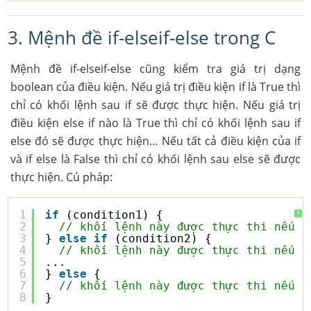
3. Mệnh đề if-elseif-else trong C
Mệnh đề if-elseif-else cũng kiểm tra giá trị dạng
boolean của điều kiện. Nếu giá trị điều kiện if là True thì
chỉ có khối lệnh sau if sẽ được thực hiện. Nếu giá trị
điều kiện else if nào là True thì chỉ có khối lệnh sau if
else đó sẽ được thực hiện… Nếu tất cả điều kiện của if
và if else là False thì chỉ có khối lệnh sau else sẽ được
thực hiện. Cú pháp:
1
if
(condition1) {  
?
2
// khối lệnh này được thực thi nếu c
3
} 
else
if
(condition2) {
4
// khối lệnh này được thực thi nếu c
5
...
6
} 
else
{
7
// khối lệnh này được thực thi nếu n
8
}