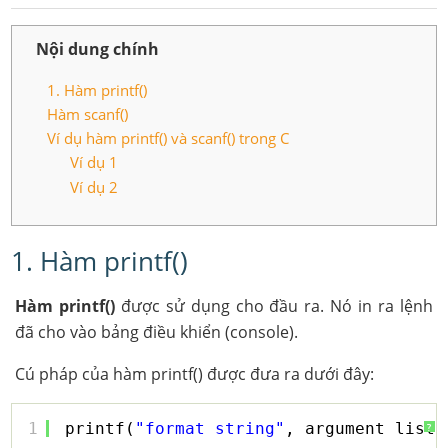
Nội dung chính
1. Hàm printf()
Hàm scanf()
Ví dụ hàm printf() và scanf() trong C
Ví dụ 1
Ví dụ 2
1. Hàm printf()
Hàm printf()
được sử dụng cho đầu ra. Nó in ra lệnh
đã cho vào bảng điều khiển (console).
Cú pháp của hàm printf() được đưa ra dưới đây:
1
printf(
"format string"
, argument_list)
?