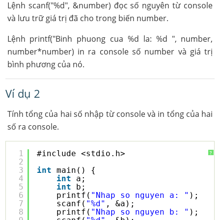
Lệnh scanf("%d", &number) đọc số nguyên từ console
và lưu trữ giá trị đã cho trong biến number.
Lệnh printf("Binh phuong cua %d la: %d ", number,
number*number) in ra console số number và giá trị
bình phương của nó.
Ví dụ 2
Tính tổng của hai số nhập từ console và in tổng của hai
số ra console.
1
#include <stdio.h>
?
2
3
int
main() {    
4
int
a;
5
int
b;
6
printf(
"Nhap so nguyen a: "
);
7
scanf(
"%d"
, &a);
8
printf(
"Nhap so nguyen b: "
);