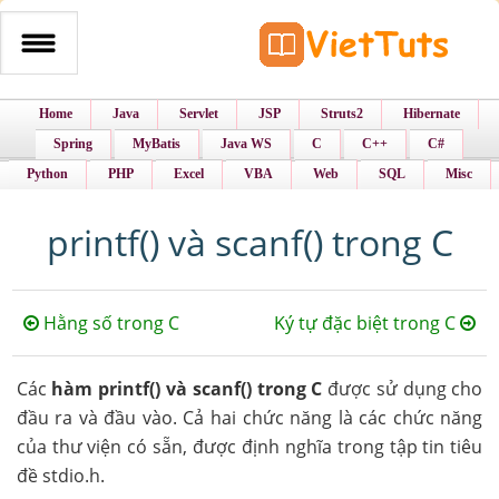
Home
Java
Servlet
JSP
Struts2
Hibernate
Spring
MyBatis
Java WS
C
C++
C#
Python
PHP
Excel
VBA
Web
SQL
Misc
printf() và scanf() trong C
Hằng số trong C
Ký tự đặc biệt trong C
Các
hàm printf() và scanf() trong C
được sử dụng cho
đầu ra và đầu vào. Cả hai chức năng là các chức năng
của thư viện có sẵn, được định nghĩa trong tập tin tiêu
đề stdio.h.