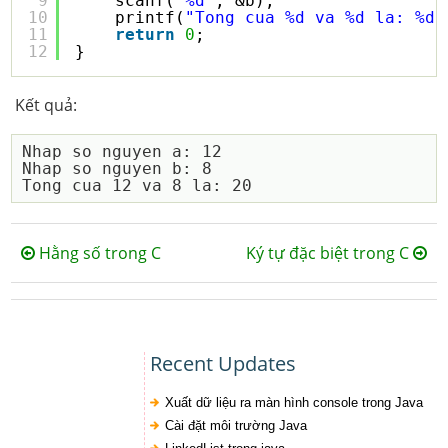
9
scanf(
"%d"
, &b);    
10
printf(
"Tong cua %d va %d la: %d 
11
return
0
;
12
}
Kết quả:
Nhap so nguyen a: 12

Nhap so nguyen b: 8

Hằng số trong C
Ký tự đặc biệt trong C
Recent Updates
Xuất dữ liệu ra màn hình console trong Java
Cài đặt môi trường Java