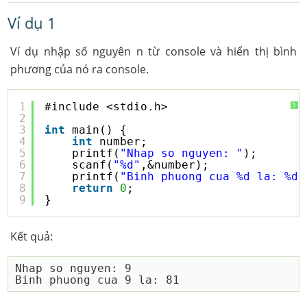
Ví dụ 1
Ví dụ nhập số nguyên n từ console và hiển thị bình
phương của nó ra console.
1
#include <stdio.h>
?
2
3
int
main() {    
4
int
number;
5
printf(
"Nhap so nguyen: "
);
6
scanf(
"%d"
,&number);
7
printf(
"Binh phuong cua %d la: %d 
8
return
0
;
9
}
Kết quả:
Nhap so nguyen: 9
