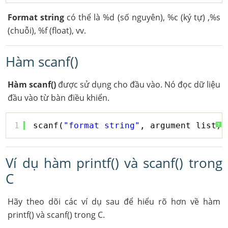
Format string
có thể là %d (số nguyên), %c (ký tự) ,%s
(chuỗi), %f (float), vv.
Hàm scanf()
Hàm scanf()
được sử dụng cho đầu vào. Nó đọc dữ liệu
đầu vào từ bàn điều khiển.
1
scanf(
"format string"
, argument_list);
?
Ví dụ hàm printf() và scanf() trong
C
Hãy theo dõi các ví dụ sau để hiểu rõ hơn về hàm
printf() và scanf() trong C.