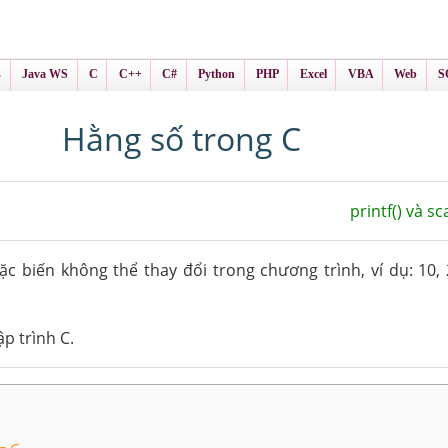
ình Online
ts
s
Java WS
C
C++
C#
Python
PHP
Excel
VBA
Web
S
Hằng số trong C
printf() và s
ặc biến không thể thay đổi trong chương trình, ví dụ: 10, 20
ập trình C.