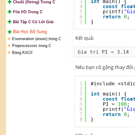
3
int
main() {
Chuỗi (String) Trong C
4
const
floa
5
printf(
"Gi
File I/O Trong C
6
return
0
;
7
}
Bài Tập C Có Lời Giải
Bài Học Bổ Sung
Kết quả:
Enumeration (enum) trong C
Preprocessors trong C
Bảng ASCII
Nếu bạn cố gắng thay đổi gi
1
#include <stdi
2
3
int
main() {
4
const
floa
5
PI = 
100
;
6
printf(
"Gi
7
return
0
;
8
}