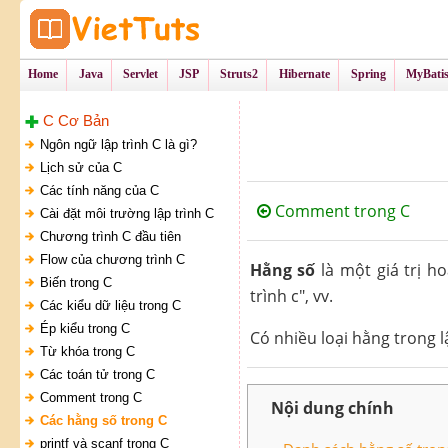
Tự Học Lập Tr
VietTu
Home
Java
Servlet
JSP
Struts2
Hibernate
Spring
MyBati
C Cơ Bản
Ngôn ngữ lập trình C là gì?
Lịch sử của C
Các tính năng của C
Comment trong C
Cài đặt môi trường lập trình C
Chương trình C đầu tiên
Flow của chương trình C
Hằng số
là một giá trị ho
Biến trong C
trình c", vv.
Các kiểu dữ liệu trong C
Ép kiểu trong C
Có nhiều loại hằng trong l
Từ khóa trong C
Các toán tử trong C
Comment trong C
Nội dung chính
Các hằng số trong C
printf và scanf trong C