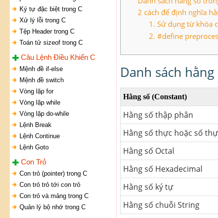
Danh sách hằng số tron
Ký tự đặc biệt trong C
2 cách để định nghĩa hằ
Xử lý lỗi trong C
1. Sử dụng từ khóa c
Tệp Header trong C
2. #define preproces
Toán tử sizeof trong C
Câu Lệnh Điều Khiển C
Danh sách hằng 
Mệnh đề if-else
Mệnh đề switch
Vòng lặp for
Hằng số (Constant)
Vòng lặp while
Hằng số thập phân
Vòng lặp do-while
Lệnh Break
Hằng số thực hoặc số th
Lệnh Continue
Lệnh Goto
Hằng số Octal
Con Trỏ
Hằng số Hexadecimal
Con trỏ (pointer) trong C
Con trỏ trỏ tới con trỏ
Hằng số ký tự
Con trỏ và mảng trong C
Hằng số chuỗi String
Quản lý bộ nhớ trong C