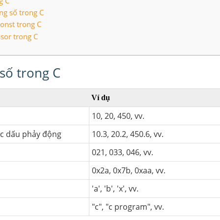
g C
ng số trong C
onst trong C
sor trong C
số trong C
Ví dụ
10, 20, 450, vv.
ực dấu phảy động
10.3, 20.2, 450.6, vv.
021, 033, 046, vv.
0x2a, 0x7b, 0xaa, vv.
'a', 'b', 'x', vv.
"c", "c program", vv.