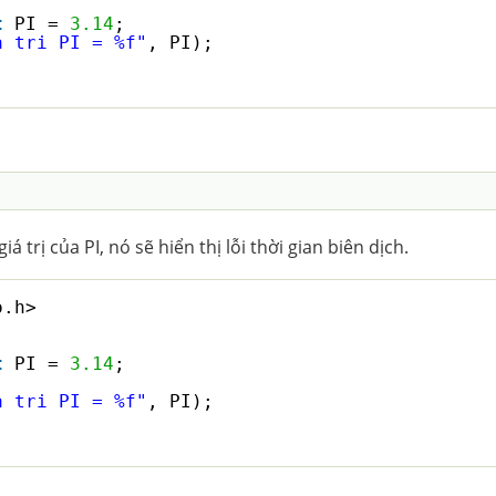
t
PI = 
3.14
;
a tri PI = %f"
, PI);
á trị của PI, nó sẽ hiển thị lỗi thời gian biên dịch.
o.h>
t
PI = 
3.14
;
a tri PI = %f"
, PI);