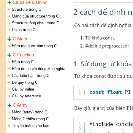
Structure & Union
2 cách để định n
Structure trong C
Mảng của structure trong C
Structure lồng nhau trong C
Có hai cách để định nghĩa 
Union trong C
Từ khóa const.
C Math
#define preprocessor.
Hàm math cơ bản trong C
C Function
1. Sử dụng từ khóa
Hàm trong C
Hàm do người dùng định nghĩa
Từ khóa const được sử dụn
Các kiểu hàm trong C
Đệ quy trong C
Call by value
1
const
float
PI
Call by reference
C Array
Bây giờ, giá trị của biến P
Mảng (array) trong C
Mảng 2 chiều trong C
1
#include <stdi
Truyền mảng vào hàm
2