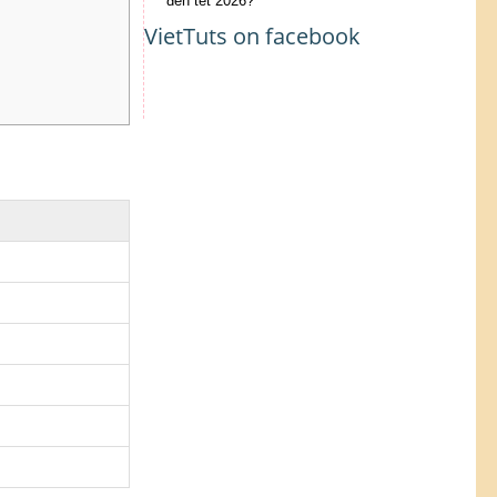
đến tết 2026?
VietTuts on facebook