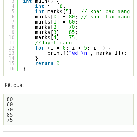
3
int
main() {
4
int
i = 
0
;
5
int
marks[
5
];  
// khai bao mang
6
marks[
0
] = 
80
; 
// khoi tao mang
7
marks[
1
] = 
60
;
8
marks[
2
] = 
70
;
9
marks[
3
] = 
85
;
10
marks[
4
] = 
75
;
11
//duyet mang
12
for
(i = 
0
; i < 
5
; i++) {
13
printf(
"%d \n"
, marks[i]);
14
}
15
return
0
;
16
}
Kết quả:
80

60

70

85
