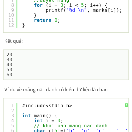
7
//duyet mang
8
for
(i = 
0
; i < 
5
; i++) {
9
printf(
"%d \n"
, marks[i]);
10
}
11
return
0
;
12
}
Kết quả:
20

30

40

50

Ví dụ về mảng nặc danh có kiểu dữ liệu là char:
1
#include<stdio.h>
?
2
3
int
main() {
4
int
i = 
0
;
5
// khai bao mang nac danh
6
char
c[
5
]={
'h'
, 
'o'
, 
'c'
, 
' '
, 
'C