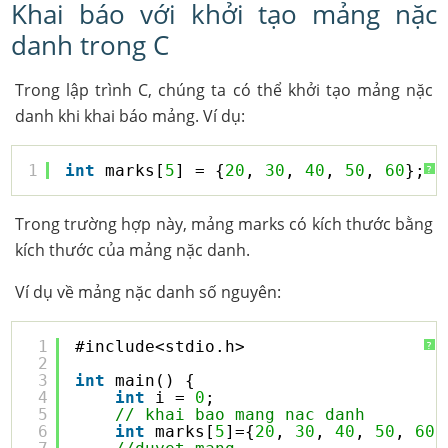
Khai báo với khởi tạo mảng nặc
danh trong C
Trong lập trình C, chúng ta có thể khởi tạo mảng nặc
danh khi khai báo mảng. Ví dụ:
1
int
marks[
5
] = {
20
, 
30
, 
40
, 
50
, 
60
};
?
Trong trường hợp này, mảng marks có kích thước bằng
kích thước của mảng nặc danh.
Ví dụ về mảng nặc danh số nguyên:
1
#include<stdio.h>
?
2
3
int
main() {
4
int
i = 
0
;
5
// khai bao mang nac danh
6
int
marks[
5
]={
20
, 
30
, 
40
, 
50
, 
60
}