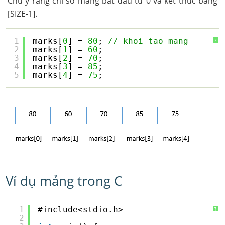
Chú ý rằng chỉ số mảng bắt đầu từ 0 và kết thúc bằng
[SIZE-1].
1
marks[
0
] = 
80
; 
// khoi tao mang
?
2
marks[
1
] = 
60
;  
3
marks[
2
] = 
70
;  
4
marks[
3
] = 
85
;  
5
marks[
4
] = 
75
;  
Ví dụ mảng trong C
1
#include<stdio.h>
?
2