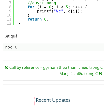
7
//duyet mang
8
for
(i = 
0
; i < 
5
; i++) {
9
printf(
"%c"
, c[i]);
10
}
11
return
0
;
12
}
Kết quả:
Call by reference – gọi hàm theo tham chiếu trong C
Mảng 2 chiều trong C
Recent Updates