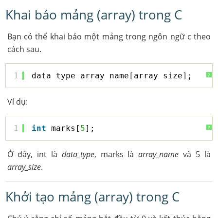
Khai báo mảng (array) trong C
Bạn có thể khai báo một mảng trong ngôn ngữ c theo
cách sau.
1
data_type array_name[array_size];
?
Ví dụ:
1
int
marks[
5
];
?
Ở đây, int là
data_type
, marks là
array_name
và 5 là
array_size
.
Khởi tạo mảng (array) trong C