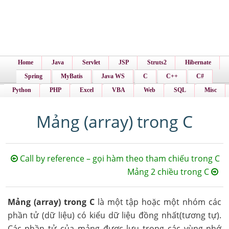
Home
Java
Servlet
JSP
Struts2
Hibernate
Spring
MyBatis
Java WS
C
C++
C#
Python
PHP
Excel
VBA
Web
SQL
Misc
Mảng (array) trong C
Call by reference – gọi hàm theo tham chiếu trong C
Mảng 2 chiều trong C
Mảng (array) trong C
là một tập hoặc một nhóm các
phần tử (dữ liệu) có kiểu dữ liệu đồng nhất(tương tự).
Các phần tử của mảng được lưu trong các vùng nhớ