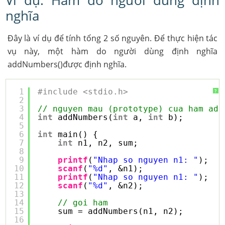
Ví dụ: Hàm do người dùng định
nghĩa
Đây là ví dụ để tính tổng 2 số nguyên. Để thực hiện tác
vụ này, một hàm do người dùng định nghĩa
addNumbers()được định nghĩa.
1
#include <stdio.h>
?
2
3
// nguyen mau (prototype) cua ham adN
4
int
addNumbers(
int
a, 
int
b);
5
6
int
main() {
7
int
n1, n2, sum;
8
9
printf
(
"Nhap so nguyen n1: "
);
10
scanf
(
"%d"
, &n1);
11
printf
(
"Nhap so nguyen n1: "
);
12
scanf
(
"%d"
, &n2);
13
14
// goi ham
15
sum = addNumbers(n1, n2);
16