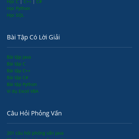
Học C
|
C++
|
C#
Học Python
Học SQL
Bài Tập Có Lời Giải
Bài tập Java
Bài tập C
Bài tập C++
Bài tập C#
Bài tập Python
Ví dụ Excel VBA
Câu Hỏi Phỏng Vấn
201 câu hỏi phỏng vấn java