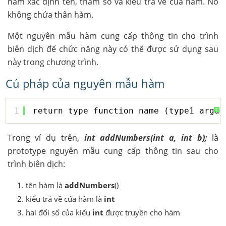
hàm xác định tên, tham số và kiểu trả về của hàm. Nó
không chứa thân hàm.
Một nguyên mẫu hàm cung cấp thông tin cho trình
biên dịch để chức năng này có thể được sử dụng sau
này trong chương trình.
Cú pháp của nguyên mẫu hàm
1
return_type function_name (type1 argum
?
Trong ví dụ trên,
int addNumbers(int a, int b);
là
prototype nguyên mẫu cung cấp thông tin sau cho
trình biên dịch:
tên hàm là
addNumbers
()
kiểu trả về của hàm là
int
hai đối số của kiểu
int
được truyền cho hàm