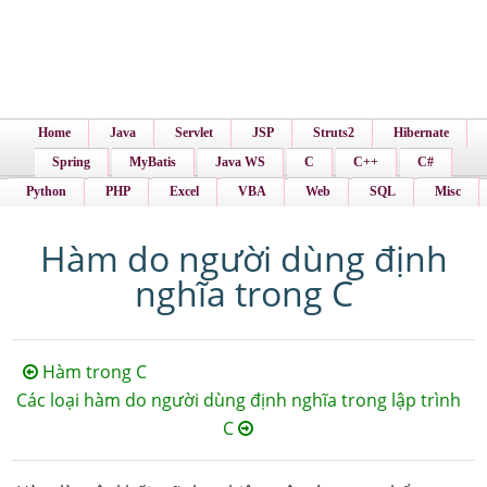
Home
Java
Servlet
JSP
Struts2
Hibernate
Spring
MyBatis
Java WS
C
C++
C#
Python
PHP
Excel
VBA
Web
SQL
Misc
Hàm do người dùng định
nghĩa trong C
Hàm trong C
Các loại hàm do người dùng định nghĩa trong lập trình
C