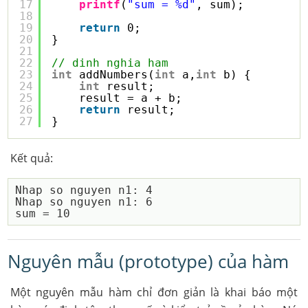
17
printf
(
"sum = %d"
, sum);
18
19
return
0;
20
}
21
22
// dinh nghia ham
23
int
addNumbers(
int
a,
int
b) {  
24
int
result;
25
result = a + b;
26
return
result;
27
}
Kết quả:
Nhap so nguyen n1: 4

Nhap so nguyen n1: 6

Nguyên mẫu (prototype) của hàm
Một nguyên mẫu hàm chỉ đơn giản là khai báo một