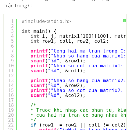
trận trong C:
1
#include<stdio.h>
?
2
3
int
main() {
4
int
i, j, matrix1[100][100], matri
5
int
row1, col1, row2, col2;
6
7
printf
(
"Cong hai ma tran trong C: 
8
printf
(
"Nhap so hang cua matrix1: 
9
scanf
(
"%d"
, &row1);
10
printf
(
"Nhap so cot cua matrix1: "
11
scanf
(
"%d"
, &col1);
12
13
printf
(
"Nhap so hang cua matrix2: 
14
scanf
(
"%d"
, &row2);
15
printf
(
"Nhap so cot cua matrix2: "
16
scanf
(
"%d"
, &col2);
17
18
/*
19
* Truoc khi nhap cac phan tu, kiem
20
* cua hai ma tran co bang nhau kho
21
*/
22
if
(row1 != row2 || col1 != col2) 
23
printf
(
"\nHai ma tran khong cun