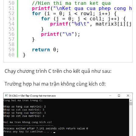
50
//Hien thi ma tran ket qua
51
printf
(
"\nKet qua cua phep cong ha
52
for
(i = 0; i < row1; i++) {
53
for
(j = 0; j < col1; j++) {
54
printf
(
"%d\t"
, matrix3[i][j]
55
}
56
printf
(
"\n"
);
57
}
58
59
return
0;
60
}
Chạy chương trình C trên cho kết quả như sau:
Trường hợp hai ma trận không cùng kích cỡ: