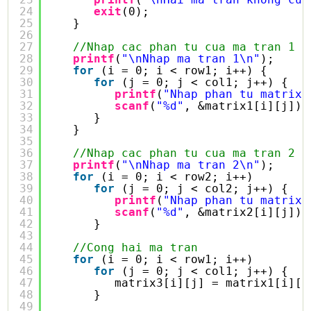
24
exit
(0);
25
}
26
27
//Nhap cac phan tu cua ma tran 1
28
printf
(
"\nNhap ma tran 1\n"
);
29
for
(i = 0; i < row1; i++) {
30
for
(j = 0; j < col1; j++) {
31
printf
(
"Nhap phan tu matrix1
32
scanf
(
"%d"
, &matrix1[i][j]);
33
}
34
}
35
36
//Nhap cac phan tu cua ma tran 2
37
printf
(
"\nNhap ma tran 2\n"
);
38
for
(i = 0; i < row2; i++)
39
for
(j = 0; j < col2; j++) {
40
printf
(
"Nhap phan tu matrix2
41
scanf
(
"%d"
, &matrix2[i][j]);
42
}
43
44
//Cong hai ma tran
45
for
(i = 0; i < row1; i++)
46
for
(j = 0; j < col1; j++) {
47
matrix3[i][j] = matrix1[i][j
48
}
49