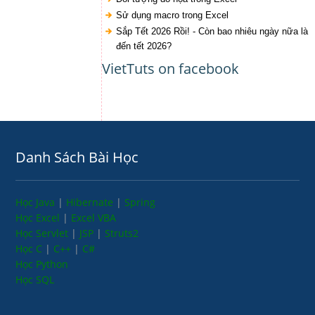
Sử dụng macro trong Excel
Sắp Tết 2026 Rồi! - Còn bao nhiêu ngày nữa là
đến tết 2026?
VietTuts on facebook
Danh Sách Bài Học
Học Java
|
Hibernate
|
Spring
Học Excel
|
Excel VBA
Học Servlet
|
JSP
|
Struts2
Học C
|
C++
|
C#
Học Python
Học SQL