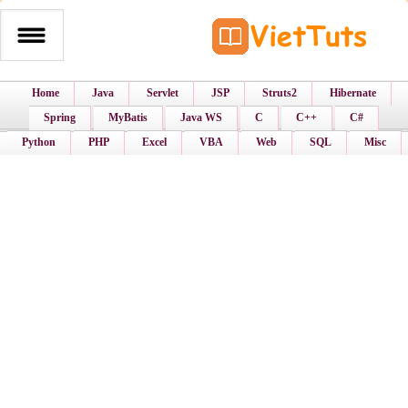
Home
Java
Servlet
JSP
Struts2
Hibernate
Spring
MyBatis
Java WS
C
C++
C#
Python
PHP
Excel
VBA
Web
SQL
Misc