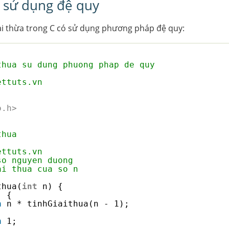
ó sử dụng đệ quy
iai thừa trong C có sử dụng phương pháp đệ quy:
thua su dung phuong phap de quy
ettuts.vn
o.h>
thua
ettuts.vn
so nguyen duong
ai thua cua so n
thua(
int
n) {
) {
n
n * tinhGiaithua(n - 1);
n
1;