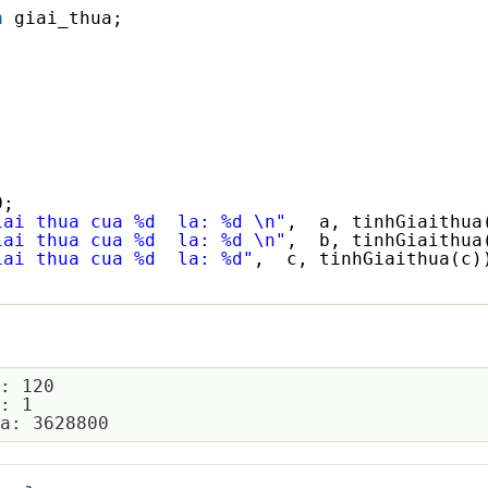
n
giai_thua;
;
;
0;
iai thua cua %d  la: %d \n"
,  a, tinhGiaithua
iai thua cua %d  la: %d \n"
,  b, tinhGiaithua
iai thua cua %d  la: %d"
,  c, tinhGiaithua(c)
: 120

: 1
