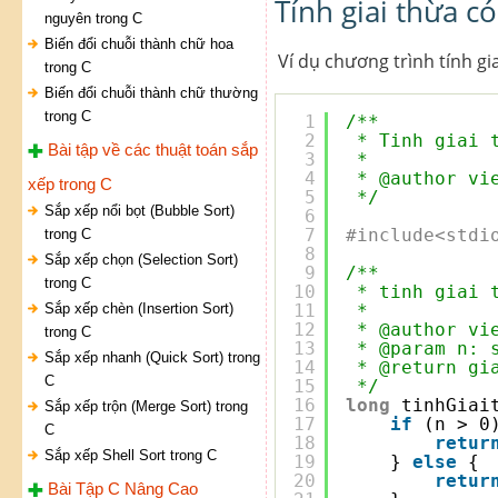
Tính giai thừa c
nguyên trong C
Biến đổi chuỗi thành chữ hoa
Ví dụ chương trình tính g
trong C
Biến đổi chuỗi thành chữ thường
trong C
1
/**
2
* Tinh giai 
Bài tập về các thuật toán sắp
3
*  
4
* @author vi
xếp trong C
5
*/
Sắp xếp nổi bọt (Bubble Sort)
6
7
#include<stdi
trong C
8
Sắp xếp chọn (Selection Sort)
9
/**
trong C
10
* tinh giai 
Sắp xếp chèn (Insertion Sort)
11
* 
12
* @author vi
trong C
13
* @param n: 
Sắp xếp nhanh (Quick Sort) trong
14
* @return gi
C
15
*/
16
long
tinhGiai
Sắp xếp trộn (Merge Sort) trong
17
if
(n > 0
C
18
retur
Sắp xếp Shell Sort trong C
19
} 
else
{
20
retur
Bài Tập C Nâng Cao