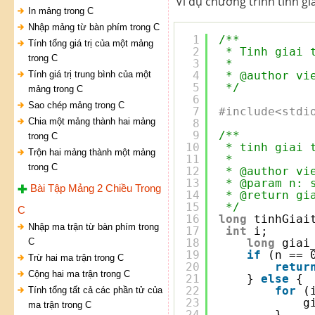
Ví dụ chương trình tính g
In mảng trong C
Nhập mảng từ bàn phím trong C
1
/**
Tính tổng giá trị của một mảng
2
* Tinh giai 
trong C
3
*  
Tính giá trị trung bình của một
4
* @author vi
5
*/
mảng trong C
6
Sao chép mảng trong C
7
#include<stdi
Chia một mảng thành hai mảng
8
9
/**
trong C
10
* tinh giai 
Trộn hai mảng thành một mảng
11
* 
trong C
12
* @author vi
13
* @param n: 
Bài Tập Mảng 2 Chiều Trong
14
* @return gi
15
*/
C
16
long
tinhGiai
Nhập ma trận từ bàn phím trong
17
int
i;
C
18
long
giai
19
if
(n == 
Trừ hai ma trận trong C
20
retur
Cộng hai ma trận trong C
21
} 
else
{
22
for
(
Tính tổng tất cả các phần tử của
23
g
ma trận trong C
24
}