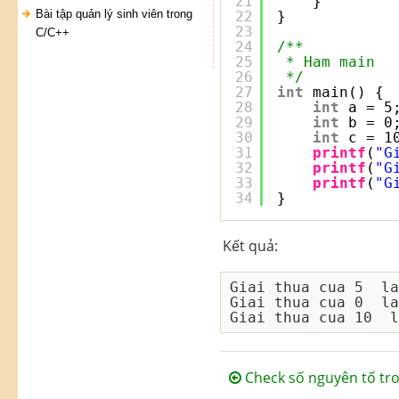
21
}
Bài tập quản lý sinh viên trong
22
}
23
C/C++
24
/**
25
* Ham main
26
*/
27
int
main() {
28
int
a = 5
29
int
b = 0
30
int
c = 1
31
printf
(
"G
32
printf
(
"G
33
printf
(
"G
34
}
Kết quả:
Giai thua cua 5  la
Giai thua cua 0  la
Check số nguyên tố tr