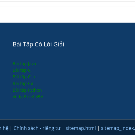
Bài Tập Có Lời Giải
Bài tập Java
Bài tập C
Bài tập C++
Bài tập C#
Bài tập Python
Ví dụ Excel VBA
n hệ
|
Chính sách - riêng tư
|
sitemap.html
|
sitemap_index