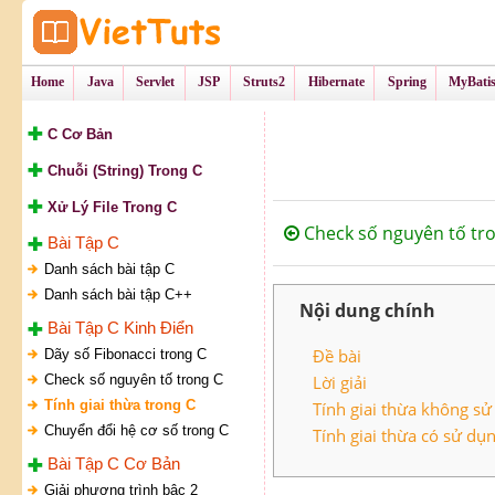
Tự Học Lập Tr
VietTu
Home
Java
Servlet
JSP
Struts2
Hibernate
Spring
MyBati
C Cơ Bản
Chuỗi (String) Trong C
Xử Lý File Trong C
Check số nguyên tố tr
Bài Tập C
Danh sách bài tập C
Danh sách bài tập C++
Nội dung chính
Bài Tập C Kinh Điển
Đề bài
Dãy số Fibonacci trong C
Check số nguyên tố trong C
Lời giải
Tính giai thừa trong C
Tính giai thừa không s
Chuyển đổi hệ cơ số trong C
Tính giai thừa có sử dụ
Bài Tập C Cơ Bản
Giải phương trình bậc 2