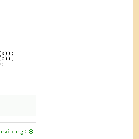
(a));
(b));
);
ơ số trong C