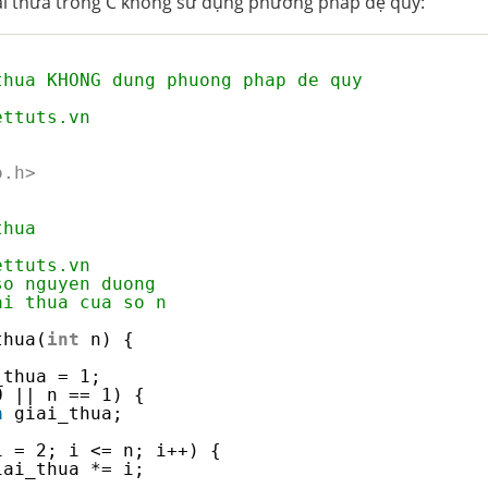
iai thừa trong C không sử dụng phương pháp đệ quy:
thua KHONG dung phuong phap de quy
ettuts.vn
o.h>
thua
ettuts.vn
so nguyen duong
ai thua cua so n
thua(
int
n) {
_thua = 1;
0 || n == 1) {
n
giai_thua;
i = 2; i <= n; i++) {
iai_thua *= i;