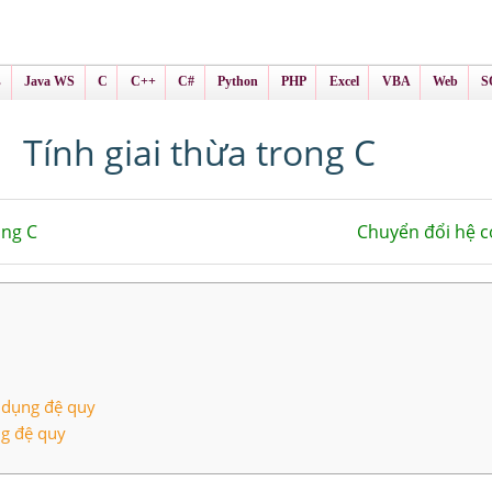
ình Online
ts
s
Java WS
C
C++
C#
Python
PHP
Excel
VBA
Web
S
Tính giai thừa trong C
ong C
Chuyển đổi hệ c
ử dụng đệ quy
ng đệ quy