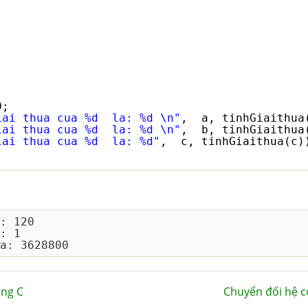
;
;
0;
iai thua cua %d  la: %d \n"
,  a, tinhGiaithua
iai thua cua %d  la: %d \n"
,  b, tinhGiaithua
iai thua cua %d  la: %d"
,  c, tinhGiaithua(c)
: 120

: 1

ong C
Chuyển đổi hệ c