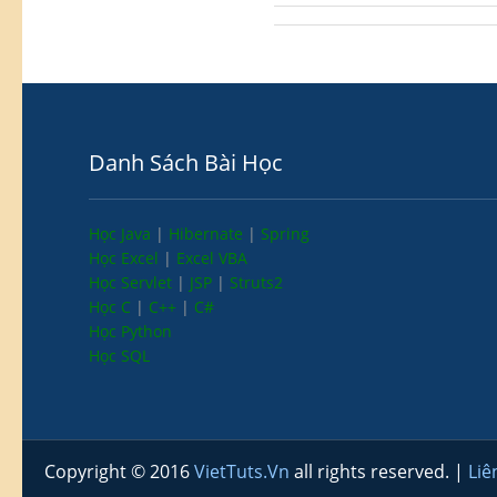
Danh Sách Bài Học
Học Java
|
Hibernate
|
Spring
Học Excel
|
Excel VBA
Học Servlet
|
JSP
|
Struts2
Học C
|
C++
|
C#
Học Python
Học SQL
Copyright © 2016
VietTuts.Vn
all rights reserved. |
Liê