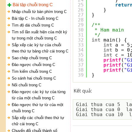
Bài tập chuỗi trong C
25
retur
26
}
Nhập chuỗi từ bàn phím trong C
27
}
Bài tập C - In chuỗi trong C
28
29
/**
Tìm độ dài chuỗi trong C
30
* Ham main
Tìm số lần xuất hiện của một ký
31
*/
tự trong một chuỗi trong C
32
int
main() {
33
int
a = 5
Sắp xếp các ký tự của chuỗi
34
int
b = 0
theo thứ tự bảng chữ cái trong C
35
int
c = 1
Sao chép chuỗi trong C
36
printf
(
"G
37
printf
(
"G
Đảo ngược chuỗi trong C
38
printf
(
"G
Tìm kiếm chuỗi trong C
39
}
So sánh hai chuỗi trong C
Nối chuỗi trong C
Kết quả:
Đảo ngược các ký tự của từng
từ của một chuỗi trong C
Giai thua cua 5  la
Đảo ngược thứ tự từ của một
Giai thua cua 0  la
chuỗi trong C
Sắp xếp các chuỗi theo thứ tự
chữ cái trong C
Chuyển đổi chuỗi thành số