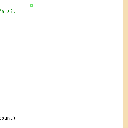
?
?a s?.
count);