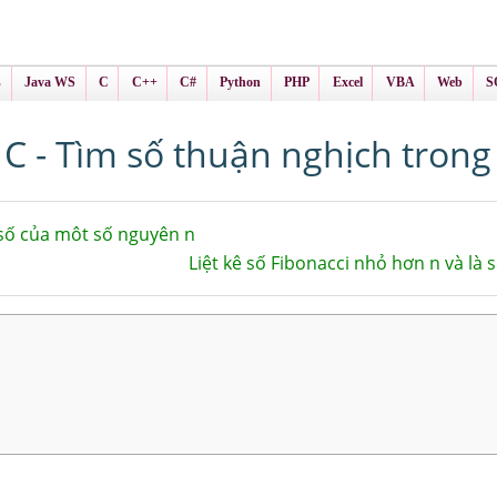
ình Online
ts
s
Java WS
C
C++
C#
Python
PHP
Excel
VBA
Web
S
 C - Tìm số thuận nghịch trong
số của môt số nguyên n
Liệt kê số Fibonacci nhỏ hơn n và là