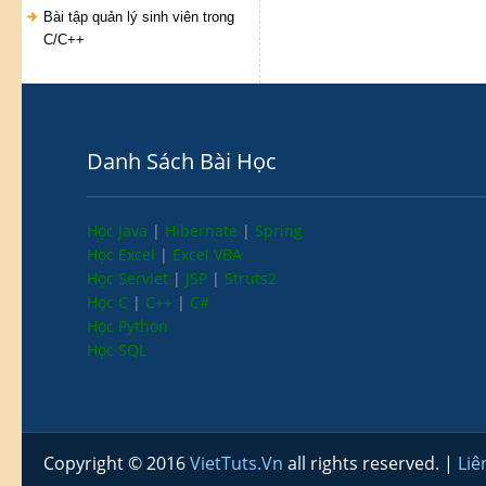
Bài tập quản lý sinh viên trong
C/C++
Danh Sách Bài Học
Học Java
|
Hibernate
|
Spring
Học Excel
|
Excel VBA
Học Servlet
|
JSP
|
Struts2
Học C
|
C++
|
C#
Học Python
Học SQL
Copyright © 2016
VietTuts.Vn
all rights reserved. |
Liê