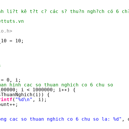
nh li?t kê t?t c? các s? thu?n ngh?ch có 6 ch
ettuts.vn
io.h>
_10 = 10;
s
 = 0, i;
man hinh cac so thuan nghich co 6 chu so
100000; i < 1000000; i++) {
sThuanNghich(i)) {
rintf
(
"%d\n"
, i);
ount++;
ong cac so thuan nghich co 6 chu so la: %d"
, 