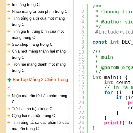
In mảng trong C
1
/**
2
* Chuong trì
Nhập mảng từ bàn phím trong C
3
* 
Tính tổng giá trị của một mảng
4
* @author vi
trong C
5
*/
Tính giá trị trung bình của một
6
#include<std
7
mảng trong C
8
const
int
DEC
Sao chép mảng trong C
9
Chia một mảng thành hai mảng
10
/**
11
* main
trong C
12
* 
Trộn hai mảng thành một mảng
13
* @param arg
trong C
14
*/
15
int
main() {
Bài Tập Mảng 2 Chiều Trong
16
int
count
17
// in ra 
C
18
for
(i = 
Nhập ma trận từ bàn phím trong
19
if
(i
C
20
p
21
c
Trừ hai ma trận trong C
22
}
Cộng hai ma trận trong C
23
}
24
printf
(
"T
Tính tổng tất cả các phần tử của
25
}
ma trận trong C
26