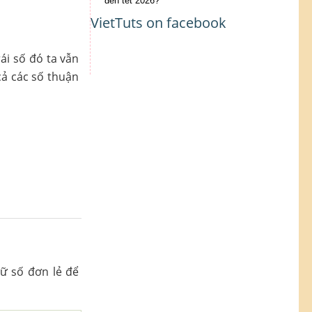
đến tết 2026?
VietTuts on facebook
ái số đó ta vẫn
cả các số thuận
hữ số đơn lẻ để