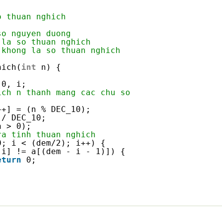
o thuan nghich
so nguyen duong
 la so thuan nghich
 khong la so thuan nghich
hich(
int
n) {
;
 0, i;
ich n thanh mang cac chu so
++] = (n % DEC_10);
 / DEC_10;
n > 0);
ra tinh thuan nghich
0; i < (dem/2); i++) {
[i] != a[(dem - i - 1)]) {
eturn
0;