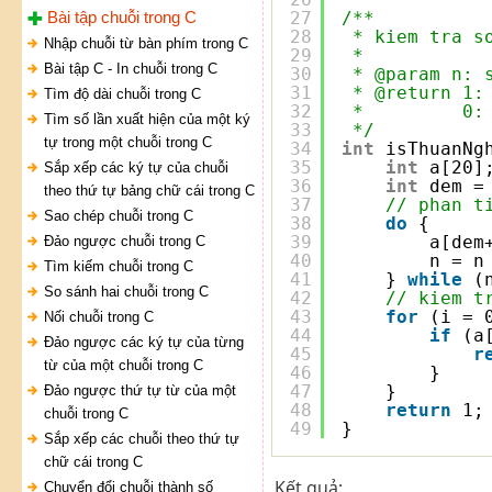
Bài tập chuỗi trong C
27
/**
28
* kiem tra s
Nhập chuỗi từ bàn phím trong C
29
* 
Bài tập C - In chuỗi trong C
30
* @param n: 
31
* @return 1:
Tìm độ dài chuỗi trong C
32
*         0:
Tìm số lần xuất hiện của một ký
33
*/
tự trong một chuỗi trong C
34
int
isThuanNg
35
int
a[20]
Sắp xếp các ký tự của chuỗi
36
int
dem =
theo thứ tự bảng chữ cái trong C
37
// phan t
Sao chép chuỗi trong C
38
do
{
39
a[dem
Đảo ngược chuỗi trong C
40
n = n
Tìm kiếm chuỗi trong C
41
} 
while
(
So sánh hai chuỗi trong C
42
// kiem t
43
for
(i = 
Nối chuỗi trong C
44
if
(a
Đảo ngược các ký tự của từng
45
r
từ của một chuỗi trong C
46
}
47
}
Đảo ngược thứ tự từ của một
48
return
1;
chuỗi trong C
49
}
Sắp xếp các chuỗi theo thứ tự
chữ cái trong C
Kết quả:
Chuyển đổi chuỗi thành số