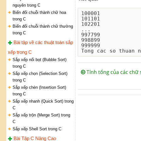
nguyên trong C
Biến đổi chuỗi thành chữ hoa
100001

101101

trong C
102201

Biến đổi chuỗi thành chữ thường
...

trong C
997799

998899

Bài tập về các thuật toán sắp
999999

xếp trong C
Sắp xếp nổi bọt (Bubble Sort)
trong C
Tính tổng của các chữ 
Sắp xếp chọn (Selection Sort)
trong C
Sắp xếp chèn (Insertion Sort)
trong C
Sắp xếp nhanh (Quick Sort) trong
C
Sắp xếp trộn (Merge Sort) trong
C
Sắp xếp Shell Sort trong C
Bài Tập C Nâng Cao