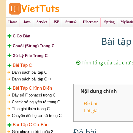
Tự Học Lập Tr
VietTu
Home
Java
Servlet
JSP
Struts2
Hibernate
Spring
MyBati
C Cơ Bản
Bài tập
Chuỗi (String) Trong C
Xử Lý File Trong C
Tính tổng của các chữ 
Bài Tập C
Danh sách bài tập C
Danh sách bài tập C++
Bài Tập C Kinh Điển
Nội dung chính
Dãy số Fibonacci trong C
Check số nguyên tố trong C
Đề bài
Tính giai thừa trong C
Lời giải
Chuyển đổi hệ cơ số trong C
Bài Tập C Cơ Bản
Đề bài
Giải phương trình bậc 2