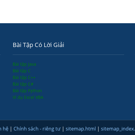
Bài Tập Có Lời Giải
Bài tập Java
Bài tập C
Bài tập C++
Bài tập C#
Bài tập Python
Ví dụ Excel VBA
n hệ
|
Chính sách - riêng tư
|
sitemap.html
|
sitemap_index