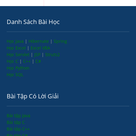
Danh Sách Bài Học
Học Java
|
Hibernate
|
Spring
Học Excel
|
Excel VBA
Học Servlet
|
JSP
|
Struts2
Học C
|
C++
|
C#
Học Python
Học SQL
Bài Tập Có Lời Giải
Bài tập Java
Bài tập C
Bài tập C++
Bài tập C#