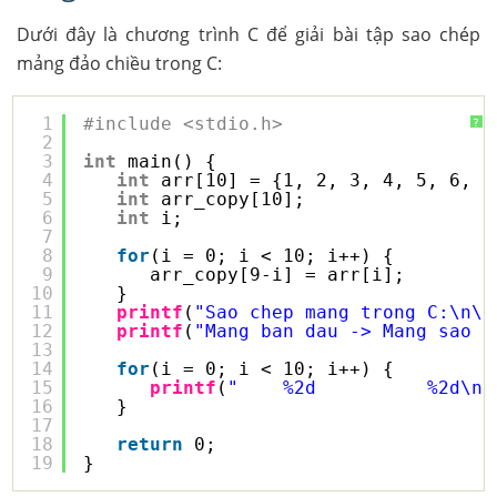
Dưới đây là chương trình C để giải bài tập sao chép
mảng đảo chiều trong C:
1
#include <stdio.h>
?
2
3
int
main() {
4
int
arr[10] = {1, 2, 3, 4, 5, 6, 7
5
int
arr_copy[10];
6
int
i;
7
8
for
(i = 0; i < 10; i++) {
9
arr_copy[9-i] = arr[i];
10
}
11
printf
(
"Sao chep mang trong C:\n\n
12
printf
(
"Mang ban dau -> Mang sao c
13
14
for
(i = 0; i < 10; i++) {
15
printf
(
"    %2d          %2d\n"
16
}
17
18
return
0;
19
}