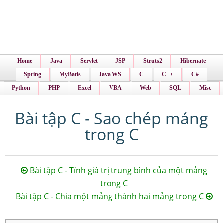
Home
Java
Servlet
JSP
Struts2
Hibernate
Spring
MyBatis
Java WS
C
C++
C#
Python
PHP
Excel
VBA
Web
SQL
Misc
Bài tập C - Sao chép mảng
trong C
Bài tập C - Tính giá trị trung bình của một mảng
trong C
Bài tập C - Chia một mảng thành hai mảng trong C