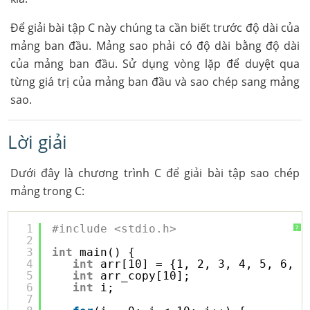
Để giải bài tập C này chúng ta cần biết trước độ dài của
mảng ban đầu. Mảng sao phải có độ dài bằng độ dài
của mảng ban đầu. Sử dụng vòng lặp để duyệt qua
từng giá trị của mảng ban đầu và sao chép sang mảng
sao.
Lời giải
Dưới đây là chương trình C để giải bài tập sao chép
mảng trong C:
1
#include <stdio.h>
?
2
3
int
main() {
4
int
arr[10] = {1, 2, 3, 4, 5, 6, 7
5
int
arr_copy[10];
6
int
i;
7