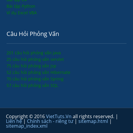
Bài tập Python
Ví dụ Excel VBA
Câu Hỏi Phỏng Vấn
201 câu hỏi phỏng vấn java
25 câu hỏi phỏng vấn servlet
75 câu hỏi phỏng vấn jsp
52 câu hỏi phỏng vấn Hibernate
70 câu hỏi phỏng vấn Spring
57 câu hỏi phỏng vấn SQL
Copyright © 2016
VietTuts.Vn
all rights reserved. |
Liên hệ
|
Chính sách - riêng tư
|
sitemap.html
|
sitemap_index.xml