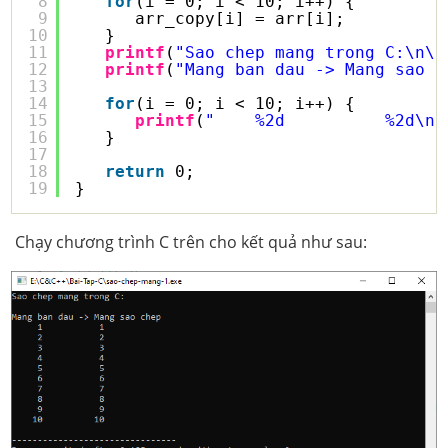
8
for
(i = 0; i < 10; i++) {
9
arr_copy[i] = arr[i];
10
}
11
printf
(
"Sao chep mang trong C:\n\n
12
printf
(
"Mang ban dau -> Mang sao c
13
14
for
(i = 0; i < 10; i++) {
15
printf
(
"    %2d          %2d\n"
16
}
17
18
return
0;
19
}
Chạy chương trình C trên cho kết quả như sau: