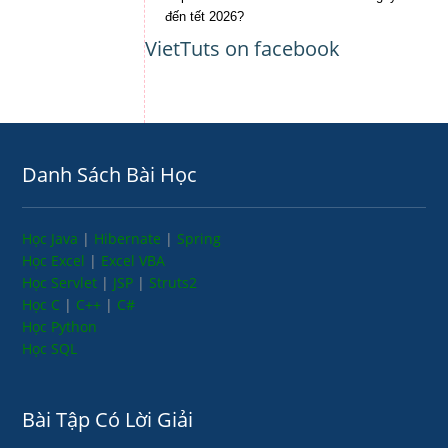
đến tết 2026?
VietTuts on facebook
Danh Sách Bài Học
Học Java
|
Hibernate
|
Spring
Học Excel
|
Excel VBA
Học Servlet
|
JSP
|
Struts2
Học C
|
C++
|
C#
Học Python
Học SQL
Bài Tập Có Lời Giải