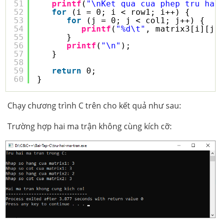
51
printf
(
"\nKet qua cua phep tru hai
52
for
(i = 0; i < row1; i++) {
53
for
(j = 0; j < col1; j++) {
54
printf
(
"%d\t"
, matrix3[i][j]
55
}
56
printf
(
"\n"
);
57
}
58
59
return
0;
60
}
Chạy chương trình C trên cho kết quả như sau:
Trường hợp hai ma trận không cùng kích cỡ: