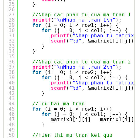
25
}
26
27
//Nhap cac phan tu cua ma tran 1
28
printf
(
"\nNhap ma tran 1\n"
);
29
for
(i = 0; i < row1; i++) {
30
for
(j = 0; j < col1; j++) {
31
printf
(
"Nhap phan tu matrix1
32
scanf
(
"%d"
, &matrix1[i][j]);
33
}
34
}
35
36
//Nhap cac phan tu cua ma tran 2
37
printf
(
"\nNhap ma tran 2\n"
);
38
for
(i = 0; i < row2; i++)
39
for
(j = 0; j < col2; j++) {
40
printf
(
"Nhap phan tu matrix2
41
scanf
(
"%d"
, &matrix2[i][j]);
42
}
43
44
//Tru hai ma tran
45
for
(i = 0; i < row1; i++)
46
for
(j = 0; j < col1; j++) {
47
matrix3[i][j] = matrix1[i][j
48
}
49
50
//Hien thi ma tran ket qua