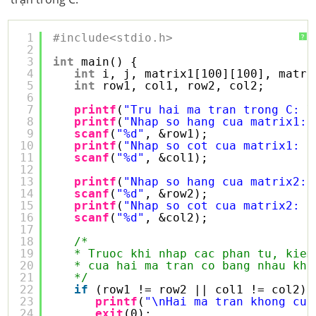
1
#include<stdio.h>
?
2
3
int
main() {
4
int
i, j, matrix1[100][100], matri
5
int
row1, col1, row2, col2;
6
7
printf
(
"Tru hai ma tran trong C: \
8
printf
(
"Nhap so hang cua matrix1: 
9
scanf
(
"%d"
, &row1);
10
printf
(
"Nhap so cot cua matrix1: "
11
scanf
(
"%d"
, &col1);
12
13
printf
(
"Nhap so hang cua matrix2: 
14
scanf
(
"%d"
, &row2);
15
printf
(
"Nhap so cot cua matrix2: "
16
scanf
(
"%d"
, &col2);
17
18
/*
19
* Truoc khi nhap cac phan tu, kiem
20
* cua hai ma tran co bang nhau kho
21
*/
22
if
(row1 != row2 || col1 != col2) 
23
printf
(
"\nHai ma tran khong cun
24
exit
(0);