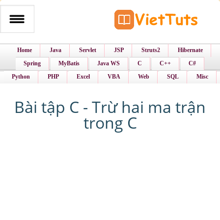
Home
Java
Servlet
JSP
Struts2
Hibernate
Spring
MyBatis
Java WS
C
C++
C#
Python
PHP
Excel
VBA
Web
SQL
Misc
Bài tập C - Trừ hai ma trận
trong C