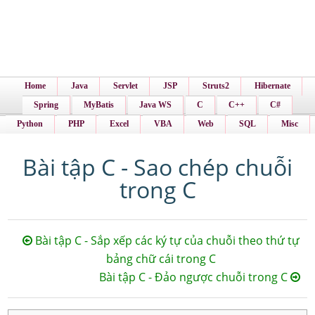
Home
Java
Servlet
JSP
Struts2
Hibernate
Spring
MyBatis
Java WS
C
C++
C#
Python
PHP
Excel
VBA
Web
SQL
Misc
Bài tập C - Sao chép chuỗi
trong C
Bài tập C - Sắp xếp các ký tự của chuỗi theo thứ tự
bảng chữ cái trong C
Bài tập C - Đảo ngược chuỗi trong C