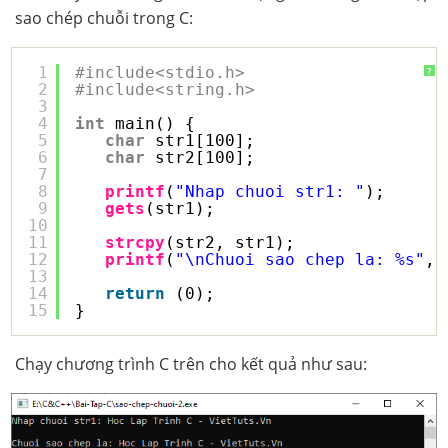
sao chép chuỗi trong C:
1
#include<stdio.h>
?
2
#include<string.h>
3
4
int
main() {
5
char
str1[100];
6
char
str2[100];
7
8
printf
(
"Nhap chuoi str1: "
);
9
gets
(str1);
10
11
strcpy
(str2, str1);
12
printf
(
"\nChuoi sao chep la: %s"
, 
13
14
return
(0);
15
}
Chạy chương trình C trên cho kết quả như sau: