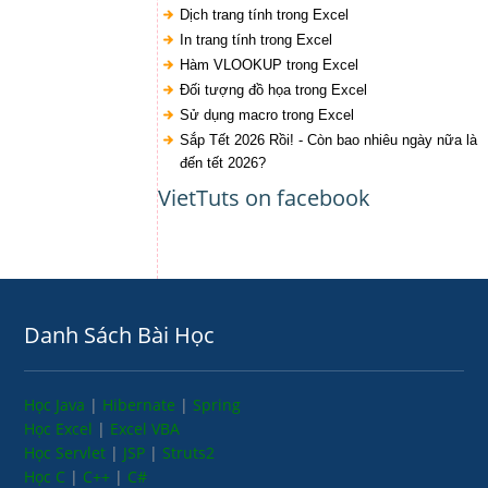
Dịch trang tính trong Excel
In trang tính trong Excel
Hàm VLOOKUP trong Excel
Đối tượng đồ họa trong Excel
Sử dụng macro trong Excel
Sắp Tết 2026 Rồi! - Còn bao nhiêu ngày nữa là
đến tết 2026?
VietTuts on facebook
Danh Sách Bài Học
Học Java
|
Hibernate
|
Spring
Học Excel
|
Excel VBA
Học Servlet
|
JSP
|
Struts2
Học C
|
C++
|
C#