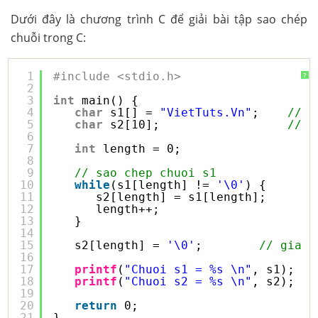
Dưới đây là chương trình C để giải bài tập sao chép
chuỗi trong C:
1
#include <stdio.h>
?
2
3
int
main() {
4
char
s1[] = 
"VietTuts.Vn"
;    
// k
5
char
s2[10];                  
// b
6
7
int
length = 0;
8
9
// sao chep chuoi s1
10
while
(s1[length] != 
'\0'
) {
11
s2[length] = s1[length];
12
length++;
13
}
14
15
s2[length] = 
'\0'
;        
// gia t
16
17
printf
(
"Chuoi s1 = %s \n"
, s1);
18
printf
(
"Chuoi s2 = %s \n"
, s2);
19
20
return
0;
21
}