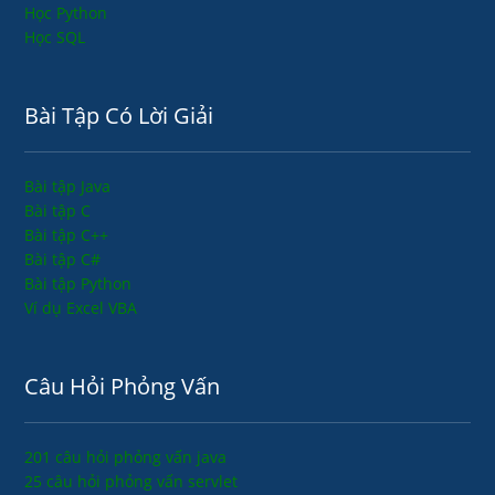
Học Python
Học SQL
Bài Tập Có Lời Giải
Bài tập Java
Bài tập C
Bài tập C++
Bài tập C#
Bài tập Python
Ví dụ Excel VBA
Câu Hỏi Phỏng Vấn
201 câu hỏi phỏng vấn java
25 câu hỏi phỏng vấn servlet