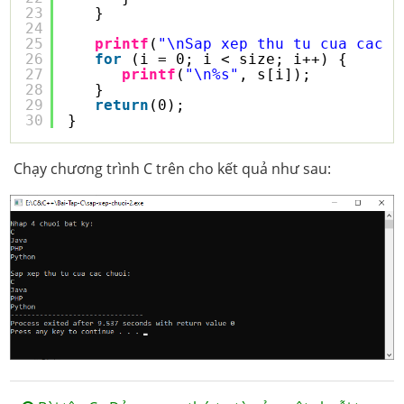
23
}
24
25
printf
(
"\nSap xep thu tu cua cac c
26
for
(i = 0; i < size; i++) {
27
printf
(
"\n%s"
, s[i]);
28
}
29
return
(0);
30
}
Chạy chương trình C trên cho kết quả như sau: