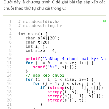
Dưới đây là chương trình C để giải bài tập sắp xếp các
chuỗi theo thứ tự chữ cái trong C:
1
#include<stdio.h>
?
2
#include<string.h>
3
4
int
main() {
5
char
s[4][20];
6
char
t[20];
7
int
i, j;
8
int
size = 4;
9
10
printf
(
"\nNhap 4 chuoi bat ky: \n"
11
for
(i = 0; i < size; i++) {
12
scanf
(
"%s"
, s[i]);
13
}
14
// sap xep chuoi
15
for
(i = 1; i < size; i++) {
16
for
(j = 1; j < size; j++) {
17
if
(
strcmp
(s[j - 1], s[j]) >
18
strcpy
(t, s[j - 1]);
19
strcpy
(s[j - 1], s[j]);
20
strcpy
(s[j], t);
21
}
22
}