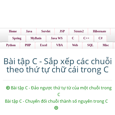
Home
Java
Servlet
JSP
Struts2
Hibernate
Spring
MyBatis
Java WS
C
C++
C#
Python
PHP
Excel
VBA
Web
SQL
Misc
Bài tập C - Sắp xếp các chuỗi
theo thứ tự chữ cái trong C
Bài tập C - Đảo ngược thứ tự từ của một chuỗi trong
C
Bài tập C - Chuyển đổi chuỗi thành số nguyên trong C