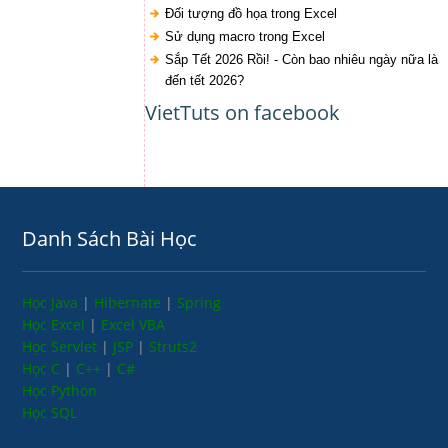
Đối tượng đồ họa trong Excel
Sử dụng macro trong Excel
Sắp Tết 2026 Rồi! - Còn bao nhiêu ngày nữa là
đến tết 2026?
VietTuts on facebook
Danh Sách Bài Học
Học Java
|
Hibernate
|
Spring
Học Excel
|
Excel VBA
Học Servlet
|
JSP
|
Struts2
Học C
|
C++
|
C#
Học Python
Học SQL