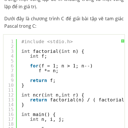
lặp để in giá trị.
Dưới đây là chương trình C để giải bài tập vẽ tam giác
Pascal trong C:
1
#include <stdio.h>
?
2
3
int
factorial(
int
n) {
4
int
f;
5
6
for
(f = 1; n > 1; n--)
7
f *= n;
8
9
return
f;
10
}
11
12
int
ncr(
int
n,
int
r) {
13
return
factorial(n) / ( factorial(
14
}
15
16
int
main() {
17
int
n, i, j;
18