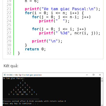
19
n = 6;
20
21
printf
(
"Ve tam giac Pascal:\n"
);
22
for
(i = 0; i <= n; i++) {
23
for
(j = 0; j <= n-i; j++)
24
printf
(
"  "
);
25
26
for
(j = 0; j <= i; j++)
27
printf
(
" %3d"
, ncr(i, j));
28
29
printf
(
"\n"
);
30
}
31
return
0;
32
}
Kết quả: