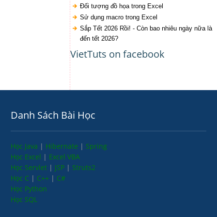
Đối tượng đồ họa trong Excel
Sử dụng macro trong Excel
Sắp Tết 2026 Rồi! - Còn bao nhiêu ngày nữa là
đến tết 2026?
VietTuts on facebook
Danh Sách Bài Học
Học Java
|
Hibernate
|
Spring
Học Excel
|
Excel VBA
Học Servlet
|
JSP
|
Struts2
Học C
|
C++
|
C#
Học Python
Học SQL