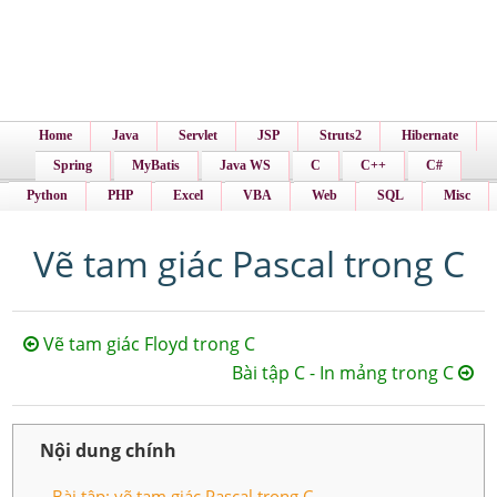
Home
Java
Servlet
JSP
Struts2
Hibernate
Spring
MyBatis
Java WS
C
C++
C#
Python
PHP
Excel
VBA
Web
SQL
Misc
Vẽ tam giác Pascal trong C
Vẽ tam giác Floyd trong C
Bài tập C - In mảng trong C
Nội dung chính
Bài tập: vẽ tam giác Pascal trong C.