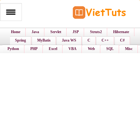
Home
Java
Servlet
JSP
Struts2
Hibernate
Spring
MyBatis
Java WS
C
C++
C#
Python
PHP
Excel
VBA
Web
SQL
Misc