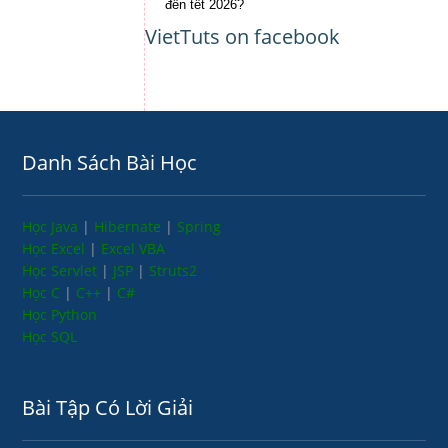
đến tết 2026?
VietTuts on facebook
Danh Sách Bài Học
Học Java
|
Hibernate
|
Spring
Học Excel
|
Excel VBA
Học Servlet
|
JSP
|
Struts2
Học C
|
C++
|
C#
Học Python
Học SQL
Bài Tập Có Lời Giải