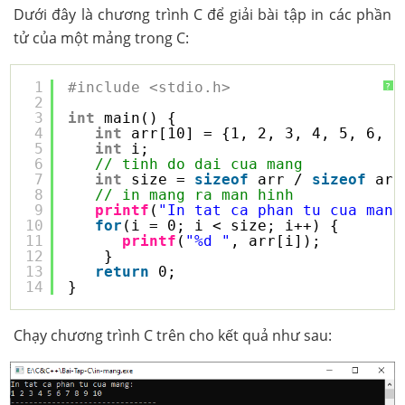
Dưới đây là chương trình C để giải bài tập in các phần
tử của một mảng trong C:
1
#include <stdio.h>
?
2
3
int
main() {
4
int
arr[10] = {1, 2, 3, 4, 5, 6, 7
5
int
i;
6
// tinh do dai cua mang
7
int
size = 
sizeof
arr / 
sizeof
arr
8
// in mang ra man hinh
9
printf
(
"In tat ca phan tu cua mang
10
for
(i = 0; i < size; i++) {
11
printf
(
"%d "
, arr[i]);
12
}
13
return
0;
14
}
Chạy chương trình C trên cho kết quả như sau: