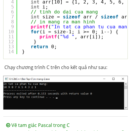
4
int
arr[10] = {1, 2, 3, 4, 5, 6, 7
5
int
i;
6
// tinh do dai cua mang
7
int
size = 
sizeof
arr / 
sizeof
arr
8
// in mang ra man hinh
9
printf
(
"In tat ca phan tu cua mang
10
for
(i = size-1; i >= 0; i--) {
11
printf
(
"%d "
, arr[i]);
12
}
13
return
0;
14
}
Chạy chương trình C trên cho kết quả như sau:
Vẽ tam giác Pascal trong C