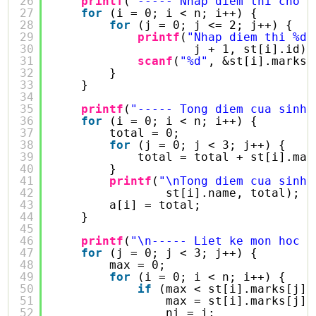
26
printf
(
"----- Nhap diem thi cho s
27
for
(i = 0; i < n; i++) {
28
for
(j = 0; j <= 2; j++) {
29
printf
(
"Nhap diem thi %d 
30
j + 1, st[i].id);
31
scanf
(
"%d"
, &st[i].marks[
32
}
33
}
34
35
printf
(
"----- Tong diem cua sinh 
36
for
(i = 0; i < n; i++) {
37
total = 0;
38
for
(j = 0; j < 3; j++) {
39
total = total + st[i].mar
40
}
41
printf
(
"\nTong diem cua sinh 
42
st[i].name, total);
43
a[i] = total;
44
}
45
46
printf
(
"\n----- Liet ke mon hoc c
47
for
(j = 0; j < 3; j++) {
48
max = 0;
49
for
(i = 0; i < n; i++) {
50
if
(max < st[i].marks[j])
51
max = st[i].marks[j];
52
ni = i;