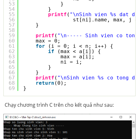
53
}
54
}
55
printf
(
"\nSinh vien %s dat di
56
st[ni].name, max, j +
57
}
58
59
printf
(
"\n----- Sinh vien co tong
60
max = 0;
61
for
(i = 0; i < n; i++) {
62
if
(max < a[i]) {
63
max = a[i];
64
ni = i;
65
}
66
}
67
printf
(
"\nSinh vien %s co tong di
68
return
(0);
69
}
Chạy chương trình C trên cho kết quả như sau: