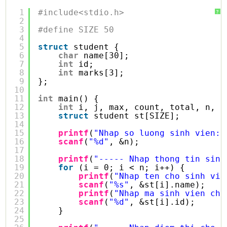
1
#include<stdio.h>
?
2
3
#define SIZE 50
4
5
struct
student {
6
char
name[30];
7
int
id;
8
int
marks[3];
9
};
10
11
int
main() {
12
int
i, j, max, count, total, n, a
13
struct
student st[SIZE];
14
15
printf
(
"Nhap so luong sinh vien: 
16
scanf
(
"%d"
, &n);
17
18
printf
(
"----- Nhap thong tin sinh
19
for
(i = 0; i < n; i++) {
20
printf
(
"Nhap ten cho sinh vie
21
scanf
(
"%s"
, &st[i].name);
22
printf
(
"Nhap ma sinh vien cho
23
scanf
(
"%d"
, &st[i].id);
24
}
25