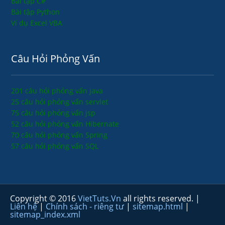
Bài tập C#
Bài tập Python
Ví dụ Excel VBA
Câu Hỏi Phỏng Vấn
201 câu hỏi phỏng vấn java
25 câu hỏi phỏng vấn servlet
75 câu hỏi phỏng vấn jsp
52 câu hỏi phỏng vấn Hibernate
70 câu hỏi phỏng vấn Spring
57 câu hỏi phỏng vấn SQL
Copyright © 2016
VietTuts.Vn
all rights reserved. |
Liên hệ
|
Chính sách - riêng tư
|
sitemap.html
|
sitemap_index.xml