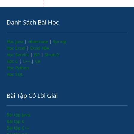
Danh Sách Bài Học
Học Java
|
Hibernate
|
Spring
Học Excel
|
Excel VBA
Học Servlet
|
JSP
|
Struts2
Học C
|
C++
|
C#
Học Python
Học SQL
Bài Tập Có Lời Giải
Bài tập Java
Bài tập C
Bài tập C++