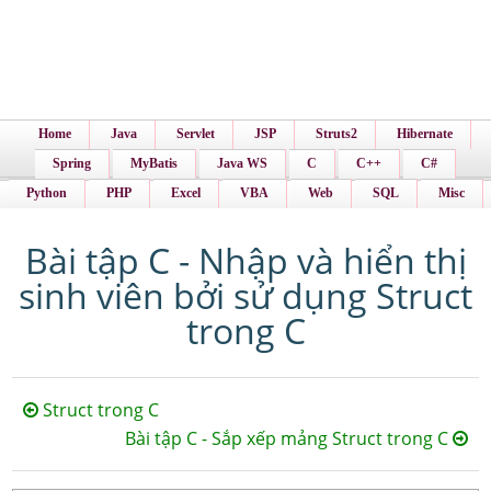
Home
Java
Servlet
JSP
Struts2
Hibernate
Spring
MyBatis
Java WS
C
C++
C#
Python
PHP
Excel
VBA
Web
SQL
Misc
Bài tập C - Nhập và hiển thị
sinh viên bởi sử dụng Struct
trong C
Struct trong C
Bài tập C - Sắp xếp mảng Struct trong C