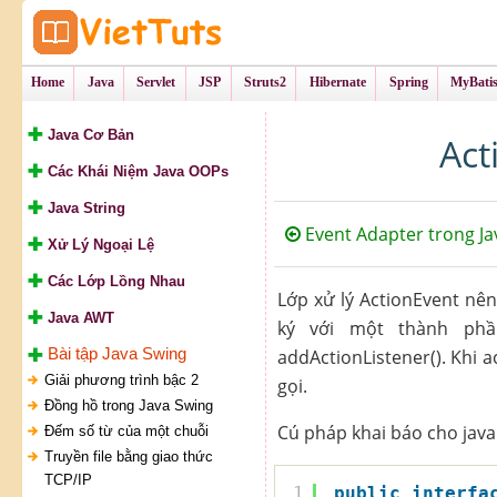
Tự Học Lập Tr
VietTu
Home
Java
Servlet
JSP
Struts2
Hibernate
Spring
MyBati
Java Cơ Bản
Act
Các Khái Niệm Java OOPs
Java String
Event Adapter trong Ja
Xử Lý Ngoại Lệ
Các Lớp Lồng Nhau
Lớp xử lý ActionEvent nên
Java AWT
ký với một thành ph
Bài tập Java Swing
addActionListener(). Khi 
Giải phương trình bậc 2
gọi.
Đồng hồ trong Java Swing
Cú pháp khai báo cho java.
Đếm số từ của một chuỗi
Truyền file bằng giao thức
TCP/IP
1
public
interfa