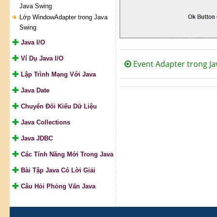
Java Swing
Lớp WindowAdapter trong Java
Swing
Java I/O
Ví Dụ Java I/O
Event Adapter trong Ja
Lập Trình Mạng Với Java
Java Date
Chuyển Đối Kiểu Dữ Liệu
Java Collections
Java JDBC
Các Tính Năng Mới Trong Java
Bài Tập Java Có Lời Giải
Câu Hỏi Phỏng Vấn Java