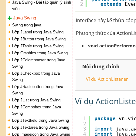
Java Swing - Bài tập quản lý sinh
2
extends
Eve
viên
Java Swing
Interface này kế thừa các
Swing trong java
Lớp JLabel trong Java Swing
Phương thức của ActionLis
Lớp JButton trong Java Swing
void actionPerforme
Lớp JTable trong Java Swing
Lớp Graphics trong Java Swing
Lớp JColorchooser trong Java
Nội dung chính
Swing
Lớp JCheckbox trong Java
Ví dụ ActionListener
Swing
Lớp JRadiobutton trong Java
Swing
Ví dụ ActionList
Lớp JList trong Java Swing
Lớp JCombobox trong Java
Swing
1
package
vn.vi
Lớp JTextfield trong Java Swing
2
Lớp JTextarea trong Java Swing
3
import
java.a
4
import
java.a
Lớp Imageicon trong Java Swing