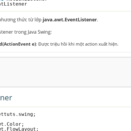
ntListener
 phương thức từ lớp
java.awt.EventListener
.
tener trong Java Swing:
d(ActionEvent e)
: Được triệu hồi khi một action xuất hiện.
ener
ettuts.swing;
wt.Color;
wt.FlowLayout;