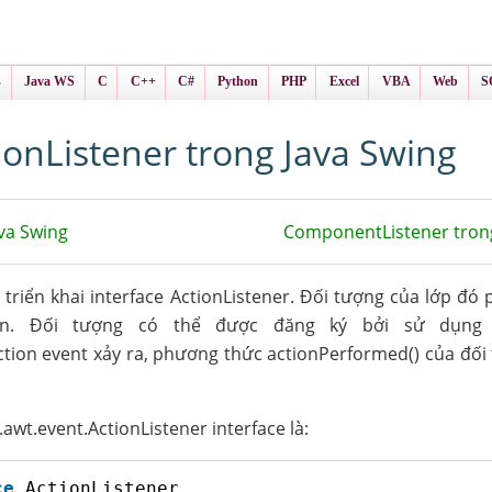
ình Online
ts
s
Java WS
C
C++
C#
Python
PHP
Excel
VBA
Web
S
ionListener trong Java Swing
va Swing
ComponentListener tron
 triển khai interface ActionListener. Đối tượng của lớp đó
ần. Đối tượng có thể được đăng ký bởi sử dụng
action event xảy ra, phương thức actionPerformed() của đố
awt.event.ActionListener interface là:
ce
ActionListener