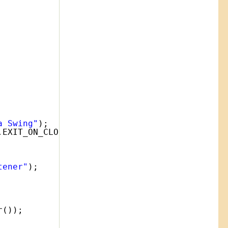
a Swing"
);
.EXIT_ON_CLOSE);
tener"
);
r());