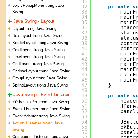
31
Lớp JPopupMenu trong Java
32
private
v
33
mainF
Swing
34
mainF
Java Swing - Layout
35
mainF
36
heade
Layout trong Java Swing
37
statu
BoxLayout trong Java Swing
38
statu
BorderLayout trong Java Swing
39
contr
40
contr
CardLayout trong Java Swing
41
mainF
FlowLayout trong Java Swing
42
mainF
43
mainF
GridLayout trong Java Swing
44
mainF
GridbagLayout trong Java Swing
45
mainF
GroupLayout trong Java Swing
46
mainF
47
}
SpringLayout trong Java Swing
48
Java Swing - Event Listener
49
private
v
50
heade
Xử lý sự kiện trong Java Swing
51
JPane
Event Listener trong Java Swing
52
panel
Event Adapter trong Java Swing
53
54
JButt
Action Listener trong Java
55
okBut
Swing
56
panel
Component Listener trong Java
57
contr