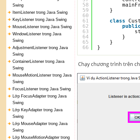
58
mainF
Swing
59
}
ItemListener trong Java Swing
60
KeyListener trong Java Swing
61
class
Cus
62
publi
MouseListener trong Java Swing
63
s
WindowListener trong Java
64
}
Swing
65
}
66
}
AdjustmentListener trong Java
Swing
ContainerListener trong Java
Chạy chương trình trên ch
Swing
MouseMotionListener trong Java
Swing
FocusListener trong Java Swing
Lớp FocusAdapter trong Java
Swing
Lớp KeyAdapter trong Java
Swing
Lớp MouseAdapter trong Java
Swing
Lớp MouseMotionAdapter trong