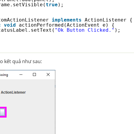
rame.setVisible(
true
);
tomActionListener 
implements
ActionListener {
c
void
actionPerformed(ActionEvent e) {
tatusLabel.setText(
"Ok Button Clicked."
);
o kết quả như sau: