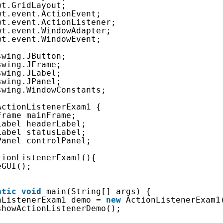
wt.GridLayout;
wt.event.ActionEvent;
wt.event.ActionListener;
wt.event.WindowAdapter;
wt.event.WindowEvent;
swing.JButton;
swing.JFrame;
swing.JLabel;
swing.JPanel;
swing.WindowConstants;
ActionListenerExam1 {
Frame mainFrame;
Label headerLabel;
Label statusLabel;
Panel controlPanel;
tionListenerExam1(){
eGUI();
atic
void
main(String[] args) {
nListenerExam1 demo = 
new
ActionListenerExam1
showActionListenerDemo();