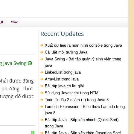
QL
Misc
Recent Updates
Xuất dữ liệu ra màn hình console trong Java
Cài đặt môi trường Java
Java Swing - Bài tập quản lý sinh viên trong
g Java Swing
java
LinkedList trong java
ArrayList trong java
 phải được đăng
Bài tập java có lời giải
 phương thức
Sử dụng Javascript trong HTML
i tượng đó được
Toán tử dấu 2 chấm (::) trong Java 8
Lambda Expression - Biểu thức Lambda trong
java 8
Bài tập Java - Sắp xếp nhanh (Quick Sort)
trong Java
Bài tập Java - Sắp xếp chèn (Insertion Sort)
?