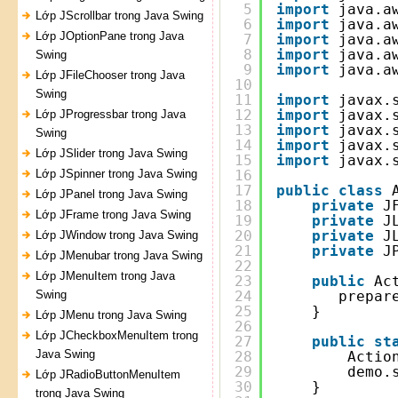
5
import
java.a
Lớp JScrollbar trong Java Swing
6
import
java.a
Lớp JOptionPane trong Java
7
import
java.a
8
import
java.a
Swing
9
import
java.a
Lớp JFileChooser trong Java
10
Swing
11
import
javax.
12
import
javax.
Lớp JProgressbar trong Java
13
import
javax.
Swing
14
import
javax.
Lớp JSlider trong Java Swing
15
import
javax.
Lớp JSpinner trong Java Swing
16
17
public
class
Lớp JPanel trong Java Swing
18
private
J
Lớp JFrame trong Java Swing
19
private
J
20
private
J
Lớp JWindow trong Java Swing
21
private
J
Lớp JMenubar trong Java Swing
22
Lớp JMenuItem trong Java
23
public
Ac
Swing
24
prepar
25
}
Lớp JMenu trong Java Swing
26
Lớp JCheckboxMenuItem trong
27
public
st
Java Swing
28
Actio
29
demo.
Lớp JRadioButtonMenuItem
30
}
trong Java Swing