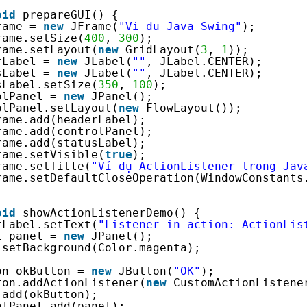
oid
prepareGUI() {
rame = 
new
JFrame(
"Vi du Java Swing"
);
rame.setSize(
400
, 
300
);
rame.setLayout(
new
GridLayout(
3
, 
1
));
rLabel = 
new
JLabel(
""
, JLabel.CENTER);
sLabel = 
new
JLabel(
""
, JLabel.CENTER);
sLabel.setSize(
350
, 
100
);
olPanel = 
new
JPanel();
olPanel.setLayout(
new
FlowLayout());
rame.add(headerLabel);
rame.add(controlPanel);
rame.add(statusLabel);
rame.setVisible(
true
);
rame.setTitle(
"Ví dụ ActionListener trong Jav
rame.setDefaultCloseOperation(WindowConstants
oid
showActionListenerDemo() {
rLabel.setText(
"Listener in action: ActionLis
l panel = 
new
JPanel();
.setBackground(Color.magenta);
on okButton = 
new
JButton(
"OK"
);
ton.addActionListener(
new
CustomActionListene
.add(okButton);
olPanel.add(panel);