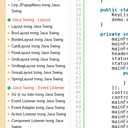
27
}
28
Lớp JPopupMenu trong Java
29
public
st
Swing
30
KeyLi
31
demo.
Java Swing - Layout
32
}
Layout trong Java Swing
33
BoxLayout trong Java Swing
34
private
v
35
mainF
BorderLayout trong Java Swing
36
mainF
CardLayout trong Java Swing
37
mainF
FlowLayout trong Java Swing
38
heade
39
statu
GridLayout trong Java Swing
40
statu
GridbagLayout trong Java Swing
41
mainF
GroupLayout trong Java Swing
42
p
43
SpringLayout trong Java Swing
44
}
45
});
Java Swing - Event Listener
46
contr
Xử lý sự kiện trong Java Swing
47
contr
Event Listener trong Java Swing
48
mainF
49
mainF
Event Adapter trong Java Swing
50
mainF
Action Listener trong Java Swing
51
mainF
Component Listener trong Java
52
mainF
53
mainF
Swing