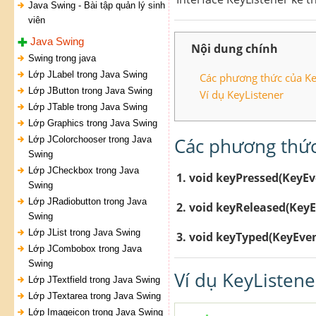
Java Swing - Bài tập quản lý sinh
viên
Java Swing
Nội dung chính
Swing trong java
Lớp JLabel trong Java Swing
Các phương thức của Key
Lớp JButton trong Java Swing
Ví dụ KeyListener
Lớp JTable trong Java Swing
Lớp Graphics trong Java Swing
Các phương thức 
Lớp JColorchooser trong Java
Swing
Lớp JCheckbox trong Java
1. void keyPressed(KeyEv
Swing
Lớp JRadiobutton trong Java
2. void keyReleased(KeyE
Swing
Lớp JList trong Java Swing
3. void keyTyped(KeyEven
Lớp JCombobox trong Java
Swing
Ví dụ KeyListene
Lớp JTextfield trong Java Swing
Lớp JTextarea trong Java Swing
Lớp Imageicon trong Java Swing