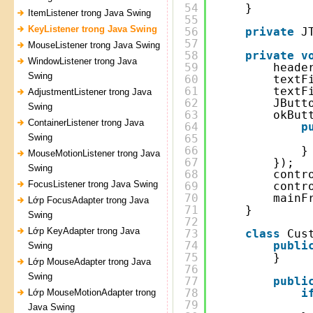
54
}
ItemListener trong Java Swing
55
KeyListener trong Java Swing
56
private
J
57
MouseListener trong Java Swing
58
private
v
WindowListener trong Java
59
heade
Swing
60
textF
61
textF
AdjustmentListener trong Java
62
JButt
Swing
63
okBut
ContainerListener trong Java
64
p
Swing
65
66
}
MouseMotionListener trong Java
67
});
Swing
68
contr
FocusListener trong Java Swing
69
contr
70
mainF
Lớp FocusAdapter trong Java
71
}
Swing
72
Lớp KeyAdapter trong Java
73
class
Cus
74
publi
Swing
75
}
Lớp MouseAdapter trong Java
76
Swing
77
publi
78
i
Lớp MouseMotionAdapter trong
79
Java Swing