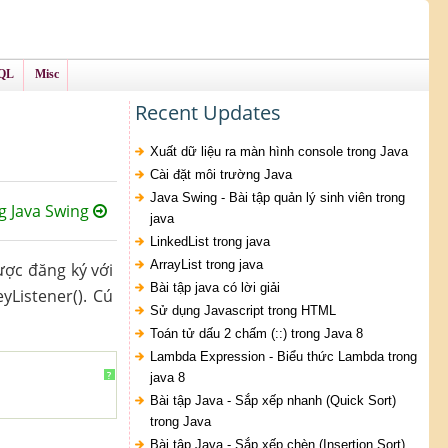
QL
Misc
Recent Updates
Xuất dữ liệu ra màn hình console trong Java
Cài đặt môi trường Java
Java Swing - Bài tập quản lý sinh viên trong
g Java Swing
java
LinkedList trong java
ArrayList trong java
ược đăng ký với
Bài tập java có lời giải
Listener(). Cú
Sử dụng Javascript trong HTML
Toán tử dấu 2 chấm (::) trong Java 8
Lambda Expression - Biểu thức Lambda trong
?
java 8
Bài tập Java - Sắp xếp nhanh (Quick Sort)
trong Java
Bài tập Java - Sắp xếp chèn (Insertion Sort)