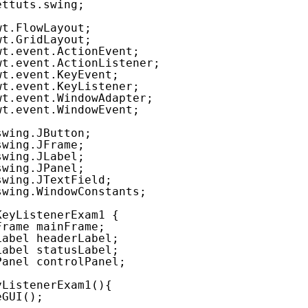
ettuts.swing;
wt.FlowLayout;
wt.GridLayout;
wt.event.ActionEvent;
wt.event.ActionListener;
wt.event.KeyEvent;
wt.event.KeyListener;
wt.event.WindowAdapter;
wt.event.WindowEvent;
swing.JButton;
swing.JFrame;
swing.JLabel;
swing.JPanel;
swing.JTextField;
swing.WindowConstants;
KeyListenerExam1 {
Frame mainFrame;
Label headerLabel;
Label statusLabel;
Panel controlPanel;
yListenerExam1(){
eGUI();