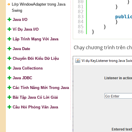
80
}
Lớp WindowAdapter trong Java
81
}
Swing
82
83
publi
Java I/O
84
}
85
}
Ví Dụ Java I/O
86
}
Lập Trình Mạng Với Java
Chạy chương trình trên ch
Java Date
Chuyển Đối Kiểu Dữ Liệu
Java Collections
Java JDBC
Các Tính Năng Mới Trong Java
Bài Tập Java Có Lời Giải
Câu Hỏi Phỏng Vấn Java