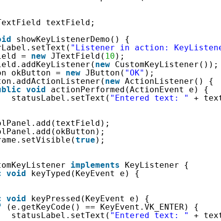
TextField textField;
oid
showKeyListenerDemo() {
rLabel.setText(
"Listener in action: KeyListen
ield = 
new
JTextField(
10
);
ield.addKeyListener(
new
CustomKeyListener());
on okButton = 
new
JButton(
"OK"
);
ton.addActionListener(
new
ActionListener() {
ublic
void
actionPerformed(ActionEvent e) {
statusLabel.setText(
"Entered text: "
+ tex
olPanel.add(textField);
olPanel.add(okButton);
rame.setVisible(
true
);
tomKeyListener 
implements
KeyListener {
c
void
keyTyped(KeyEvent e) {
c
void
keyPressed(KeyEvent e) {
f
(e.getKeyCode() == KeyEvent.VK_ENTER) {
statusLabel.setText(
"Entered text: "
+ tex