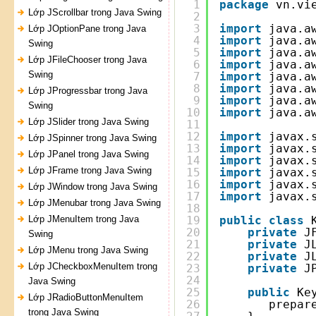
1
package
vn.vi
Lớp JScrollbar trong Java Swing
2
3
import
java.a
Lớp JOptionPane trong Java
4
import
java.a
Swing
5
import
java.a
Lớp JFileChooser trong Java
6
import
java.a
Swing
7
import
java.a
8
import
java.a
Lớp JProgressbar trong Java
9
import
java.a
Swing
10
import
java.a
Lớp JSlider trong Java Swing
11
12
import
javax.
Lớp JSpinner trong Java Swing
13
import
javax.
Lớp JPanel trong Java Swing
14
import
javax.
Lớp JFrame trong Java Swing
15
import
javax.
16
import
javax.
Lớp JWindow trong Java Swing
17
import
javax.
Lớp JMenubar trong Java Swing
18
Lớp JMenuItem trong Java
19
public
class
20
private
J
Swing
21
private
J
Lớp JMenu trong Java Swing
22
private
J
Lớp JCheckboxMenuItem trong
23
private
J
24
Java Swing
25
public
Ke
Lớp JRadioButtonMenuItem
26
prepar
trong Java Swing