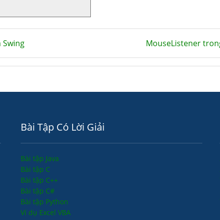
a Swing
MouseListener tron
Bài Tập Có Lời Giải
Bài tập Java
Bài tập C
Bài tập C++
Bài tập C#
Bài tập Python
Ví dụ Excel VBA