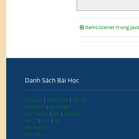
ItemListener trong Jav
Danh Sách Bài Học
Học Java
|
Hibernate
|
Spring
Học Excel
|
Excel VBA
Học Servlet
|
JSP
|
Struts2
Học C
|
C++
|
C#
Học Python
Học SQL