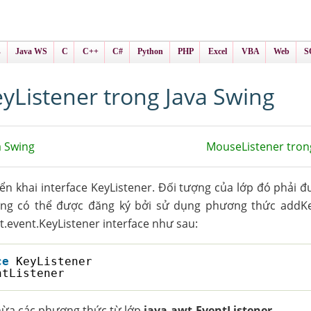
ình Online
ts
s
Java WS
C
C++
C#
Python
PHP
Excel
VBA
Web
S
yListener trong Java Swing
a Swing
MouseListener tron
iển khai interface KeyListener. Đối tượng của lớp đó phải đ
ng có thể được đăng ký bởi sử dụng phương thức addKey
t.event.KeyListener interface như sau:
ce
KeyListener
ntListener
thừa các phương thức từ lớp
java.awt.EventListener
.