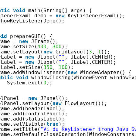
atic
void
main(String[] args) {
stenerExam1 demo = 
new
KeyListenerExam1();
showKeyListenerDemo();
oid
prepareGUI() {
rame = 
new
JFrame();
rame.setSize(
400
, 
300
);
rame.setLayout(
new
GridLayout(
3
, 
1
));
rLabel = 
new
JLabel(
""
, JLabel.CENTER);
sLabel = 
new
JLabel(
""
, JLabel.CENTER);
sLabel.setSize(
350
, 
100
);
rame.addWindowListener(
new
WindowAdapter() {
ublic
void
windowClosing(WindowEvent windowEv
System.exit(
0
);
olPanel = 
new
JPanel();
olPanel.setLayout(
new
FlowLayout());
rame.add(headerLabel);
rame.add(controlPanel);
rame.add(statusLabel);
rame.setVisible(
true
);
rame.setTitle(
"Ví dụ KeyListener trong Java S
rame.setDefaultCloseOperation(WindowConstants