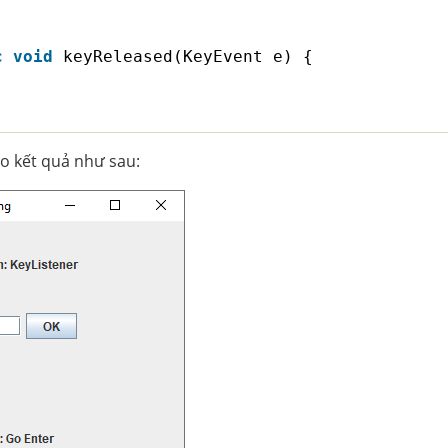
c
void
keyReleased(KeyEvent e) {
o kết quả như sau: