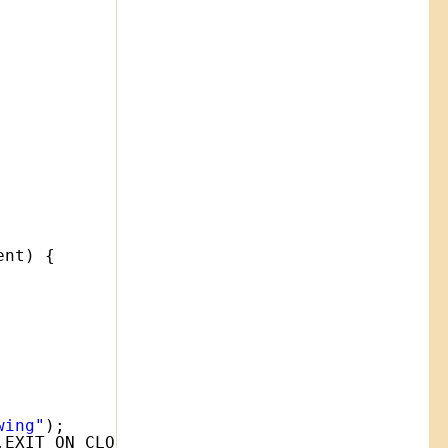
ent) {
wing"
);
.EXIT_ON_CLOSE);