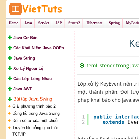
Tự Học Lập Tr
VietTu
Home
Java
Servlet
JSP
Struts2
Hibernate
Spring
MyBati
Java Cơ Bản
Ke
Các Khái Niệm Java OOPs
Java String
ItemListener trong Jav
Xử Lý Ngoại Lệ
Các Lớp Lồng Nhau
Lớp xử lý KeyEvent nên tr
Java AWT
một thành phần. Đối tượ
Bài tập Java Swing
pháp khai báo cho java.aw
Giải phương trình bậc 2
Đồng hồ trong Java Swing
1
public
interfa
Đếm số từ của một chuỗi
2
extends
Eve
Truyền file bằng giao thức
TCP/IP
Interface KeyListener kế 