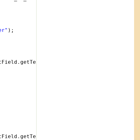
er"
);
tField.getText());
tField.getText());