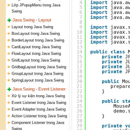
4
import
java.a
Lớp JPopupMenu trong Java
5
import
java.a
Swing
6
import
java.a
7
import
java.a
Java Swing - Layout
8
9
import
javax.
Layout trong Java Swing
10
import
javax.
BoxLayout trong Java Swing
11
import
javax.
BorderLayout trong Java Swing
12
import
javax.
13
CardLayout trong Java Swing
14
public
class
FlowLayout trong Java Swing
15
private
J
GridLayout trong Java Swing
16
private
J
17
private
J
GridbagLayout trong Java Swing
18
private
J
GroupLayout trong Java Swing
19
SpringLayout trong Java Swing
20
public
Mo
21
prepar
Java Swing - Event Listener
22
}
23
Xử lý sự kiện trong Java Swing
24
public
st
Event Listener trong Java Swing
25
Mouse
Event Adapter trong Java Swing
26
demo.
27
}
Action Listener trong Java Swing
28
Component Listener trong Java
29
private
v
Swing