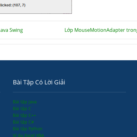
Java Swing
Lớp MouseMotionAdapter trong
Bài Tập Có Lời Giải
Bài tập Java
Bài tập C
Bài tập C++
Bài tập C#
Bài tập Python
Ví dụ Excel VBA