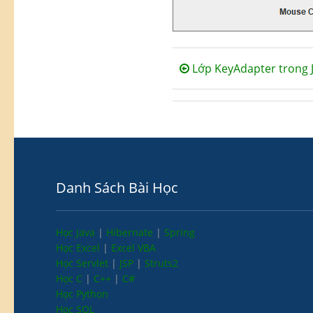
Lớp KeyAdapter trong 
Danh Sách Bài Học
Học Java
|
Hibernate
|
Spring
Học Excel
|
Excel VBA
Học Servlet
|
JSP
|
Struts2
Học C
|
C++
|
C#
Học Python
Học SQL