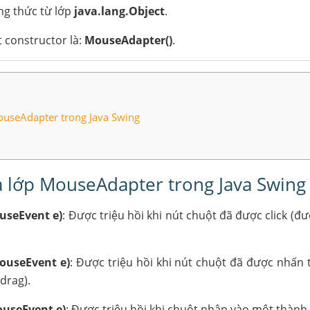
ng thức từ lớp
java.lang.Object
.
constructor là:
MouseAdapter()
.
useAdapter trong Java Swing
 lớp MouseAdapter trong Java Swing
useEvent e)
: Được triệu hồi khi nút chuột đã được click (đ
ouseEvent e)
: Được triệu hồi khi nút chuột đã được nhấn
drag).
useEvent e)
: Được triệu hồi khi chuột nhập vào một thành