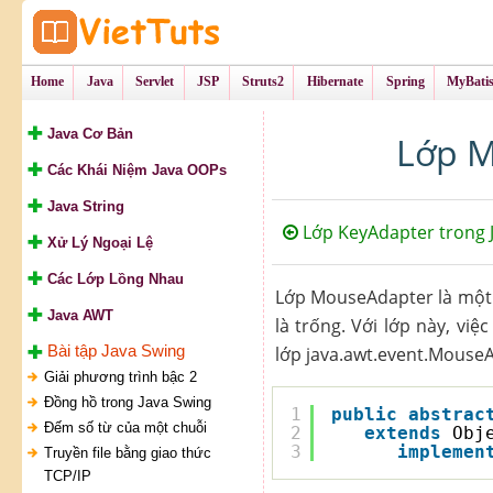
Tự Học Lập Tr
VietTu
Home
Java
Servlet
JSP
Struts2
Hibernate
Spring
MyBati
Java Cơ Bản
Lớp M
Các Khái Niệm Java OOPs
Java String
Lớp KeyAdapter trong 
Xử Lý Ngoại Lệ
Các Lớp Lồng Nhau
Lớp MouseAdapter là một 
Java AWT
là trống. Với lớp này, vi
Bài tập Java Swing
lớp java.awt.event.MouseA
Giải phương trình bậc 2
Đồng hồ trong Java Swing
1
public
abstrac
Đếm số từ của một chuỗi
2
extends
Obj
3
implemen
Truyền file bằng giao thức
TCP/IP