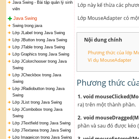
Java Swing - Bài tập quản lý sinh
Lớp này kế thừa các phươ
viên
Lớp MouseAdapter có một 
Java Swing
Swing trong java
Lớp JLabel trong Java Swing
Nội dung chính
Lớp JButton trong Java Swing
Lớp JTable trong Java Swing
Phương thức của lớp Mo
Lớp Graphics trong Java Swing
Ví dụ MouseAdapter
Lớp JColorchooser trong Java
Swing
Lớp JCheckbox trong Java
Phương thức của
Swing
Lớp JRadiobutton trong Java
Swing
1. void mouseClicked(Mo
Lớp JList trong Java Swing
ra) trên một thành phần.
Lớp JCombobox trong Java
Swing
2. void mouseDragged(M
Lớp JTextfield trong Java Swing
phần và sau đó được kéo (
Lớp JTextarea trong Java Swing
Lớp Imageicon trong Java Swing
3. void mouseEntered(Mo