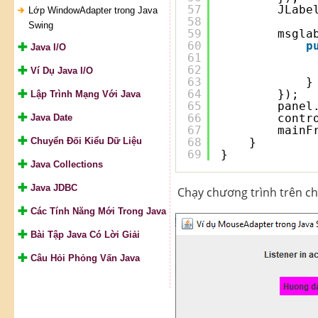
57
JLabe
Lớp WindowAdapter trong Java
58
Swing
59
msgla
60
p
Java I/O
61
62
Ví Dụ Java I/O
63
}
64
});
Lập Trình Mạng Với Java
65
panel
66
contr
Java Date
67
mainF
Chuyển Đối Kiểu Dữ Liệu
68
}
69
}
Java Collections
Java JDBC
Chạy chương trình trên ch
Các Tính Năng Mới Trong Java
Bài Tập Java Có Lời Giải
Câu Hỏi Phỏng Vấn Java