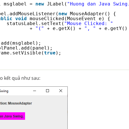
l msglabel = 
new
JLabel(
"Huong dan Java Swing
bel.addMouseListener(
new
MouseAdapter() {
ublic
void
mouseClicked(MouseEvent e) {
statusLabel.setText(
"Mouse Clicked: "
+ 
"("
+ e.getX() + 
", "
+ e.getY()
.add(msglabel);
olPanel.add(panel);
rame.setVisible(
true
);
o kết quả như sau: