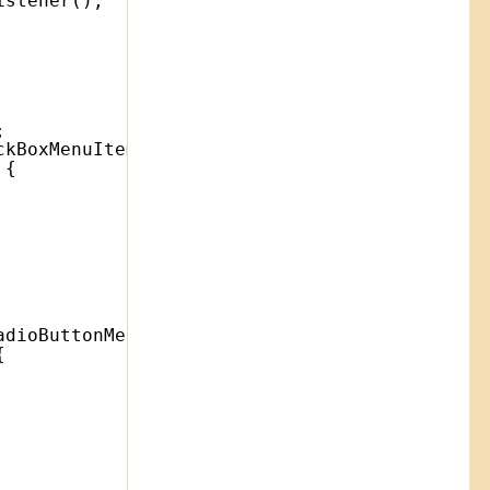
istener();
;
ckBoxMenuItem(
"Show About"
, 
true
);
 {
adioButtonMenuItem(
"Show Links"
, 
true
);
{