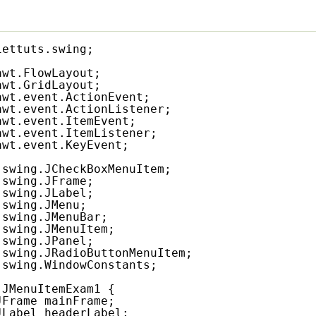
iettuts.swing;
awt.FlowLayout;
awt.GridLayout;
awt.event.ActionEvent;
awt.event.ActionListener;
awt.event.ItemEvent;
awt.event.ItemListener;
awt.event.KeyEvent;
.swing.JCheckBoxMenuItem;
.swing.JFrame;
.swing.JLabel;
.swing.JMenu;
.swing.JMenuBar;
.swing.JMenuItem;
.swing.JPanel;
.swing.JRadioButtonMenuItem;
.swing.WindowConstants;
JMenuItemExam1 {
JFrame mainFrame;
JLabel headerLabel;