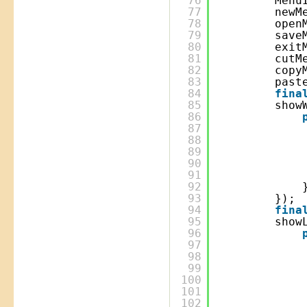
76
Menu
77
newM
78
open
79
save
80
exit
81
cutM
82
copy
83
past
84
fina
85
show
86
87
88
89
90
91
92
93
});
94
fina
95
show
96
97
98
99
100
101
102