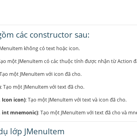
ồm các constructor sau:
JMenuItem không có text hoặc icon.
Tạo một JMenuItem có các thuộc tính được nhận từ Action đ
 Tạo một JMenuItem với icon đã cho.
)
: Tạo một JMenuItem với text đã cho.
 Icon icon)
: Tạo một JMenuItem với text và icon đã cho.
, int mnemonic)
: Tạo một JMenuItem với text đã cho và m
 dụ lớp JMenuItem