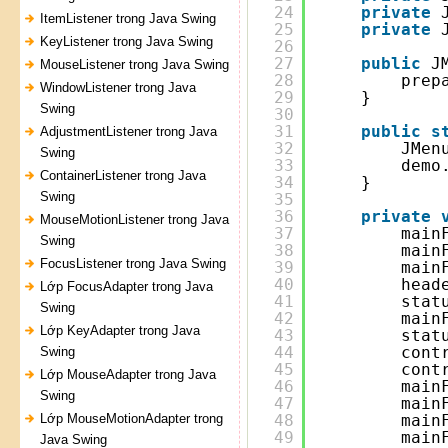
24
private
ItemListener trong Java Swing
25
private
KeyListener trong Java Swing
26
27
public
J
MouseListener trong Java Swing
28
prep
WindowListener trong Java
29
}
Swing
30
31
public
s
AdjustmentListener trong Java
32
JMen
Swing
33
demo
ContainerListener trong Java
34
}
Swing
35
36
private
MouseMotionListener trong Java
37
main
Swing
38
main
FocusListener trong Java Swing
39
main
40
head
Lớp FocusAdapter trong Java
41
stat
Swing
42
main
Lớp KeyAdapter trong Java
43
stat
44
cont
Swing
45
cont
Lớp MouseAdapter trong Java
46
main
Swing
47
main
Lớp MouseMotionAdapter trong
48
main
49
main
Java Swing