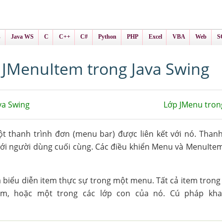
ình Online
ts
s
Java WS
C
C++
C#
Python
PHP
Excel
VBA
Web
S
 JMenuItem trong Java Swing
va Swing
Lớp JMenu tron
 thanh trình đơn (menu bar) được liên kết với nó. Thanh
ới người dùng cuối cùng. Các điều khiển Menu và MenuItem
a biểu diễn item thực sự trong một menu. Tất cả item tro
em, hoặc một trong các lớp con của nó. Cú pháp kha