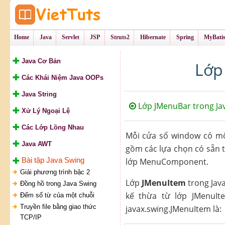
Tự Học Lập Tr
VietTu
Home
Java
Servlet
JSP
Struts2
Hibernate
Spring
MyBati
Java Cơ Bản
Lớp
Các Khái Niệm Java OOPs
Java String
Lớp JMenuBar trong Ja
Xử Lý Ngoại Lệ
Các Lớp Lồng Nhau
Mỗi cửa sổ window có một
Java AWT
gồm các lựa chọn có sẵn t
Bài tập Java Swing
lớp MenuComponent.
Giải phương trình bậc 2
Lớp
JMenuItem
trong Jav
Đồng hồ trong Java Swing
kế thừa từ lớp JMenuIt
Đếm số từ của một chuỗi
Truyền file bằng giao thức
javax.swing.JMenuItem là:
TCP/IP