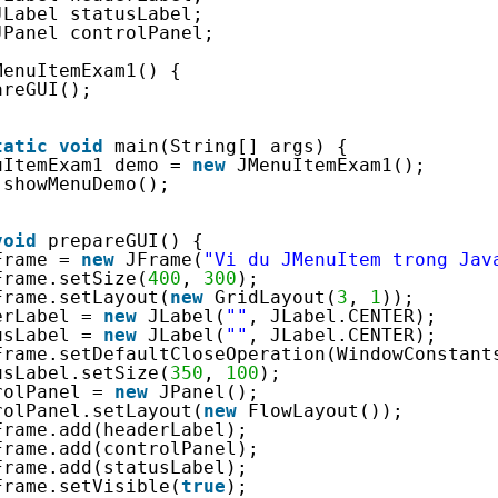
JLabel statusLabel;
JPanel controlPanel;
MenuItemExam1() {
areGUI();
tatic
void
main(String[] args) {
uItemExam1 demo = 
new
JMenuItemExam1();
.showMenuDemo();
void
prepareGUI() {
Frame = 
new
JFrame(
"Vi du JMenuItem trong Jav
Frame.setSize(
400
, 
300
);
Frame.setLayout(
new
GridLayout(
3
, 
1
));
erLabel = 
new
JLabel(
""
, JLabel.CENTER);
usLabel = 
new
JLabel(
""
, JLabel.CENTER);
Frame.setDefaultCloseOperation(WindowConstant
usLabel.setSize(
350
, 
100
);
rolPanel = 
new
JPanel();
rolPanel.setLayout(
new
FlowLayout());
Frame.add(headerLabel);
Frame.add(controlPanel);
Frame.add(statusLabel);
Frame.setVisible(
true
);