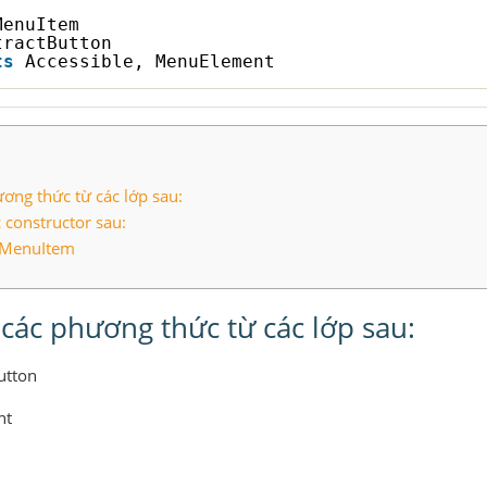
MenuItem
tractButton
ts
Accessible, MenuElement
ơng thức từ các lớp sau:
constructor sau:
 JMenuItem
các phương thức từ các lớp sau:
utton
nt