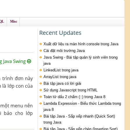
QL
Misc
Recent Updates
Xuất dữ liệu ra màn hình console trong Java
Cài đặt môi trường Java
Java Swing - Bài tập quản lý sinh viên trong
g Java Swing
java
LinkedList trong java
ArrayList trong java
 trình đơn này
Bài tập java có lời giải
 là lớp con của
Sử dụng Javascript trong HTML
Toán tử dấu 2 chấm (::) trong Java 8
Lambda Expression - Biểu thức Lambda trong
ng một menu nên
java 8
i báo cho lớp
Bài tập Java - Sắp xếp nhanh (Quick Sort)
trong Java
Bài tập Java - Sắp xếp chèn (Insertion Sort)