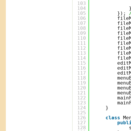
103
104
105
}); 
106
file
107
file
108
file
109
file
110
file
111
file
112
file
113
file
114
file
115
edit
116
edit
117
edit
118
menu
119
menu
120
menu
121
menu
122
main
123
main
124
}
125
126
class
Me
127
publ
128