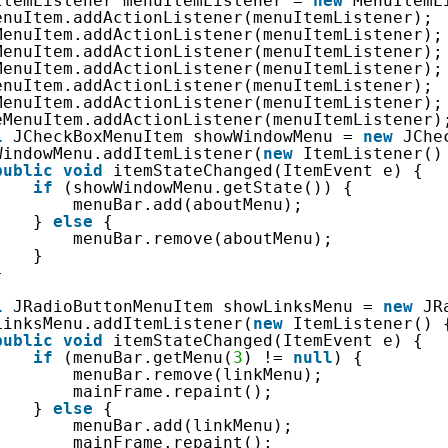
ItemListener menuItemListener = 
new
MenuItemL
enuItem.addActionListener(menuItemListener);
MenuItem.addActionListener(menuItemListener);
MenuItem.addActionListener(menuItemListener);
MenuItem.addActionListener(menuItemListener);
enuItem.addActionListener(menuItemListener);
MenuItem.addActionListener(menuItemListener);
eMenuItem.addActionListener(menuItemListener)
l
JCheckBoxMenuItem showWindowMenu = 
new
JChe
WindowMenu.addItemListener(
new
ItemListener()
public
void
itemStateChanged(ItemEvent e) {
if
(showWindowMenu.getState()) {
menuBar.add(aboutMenu);
} 
else
{
menuBar.remove(aboutMenu);
}
}
l
JRadioButtonMenuItem showLinksMenu = 
new
JR
LinksMenu.addItemListener(
new
ItemListener() 
public
void
itemStateChanged(ItemEvent e) {
if
(menuBar.getMenu(
3
) != 
null
) {
menuBar.remove(linkMenu);
mainFrame.repaint();
} 
else
{
menuBar.add(linkMenu);
mainFrame.repaint();