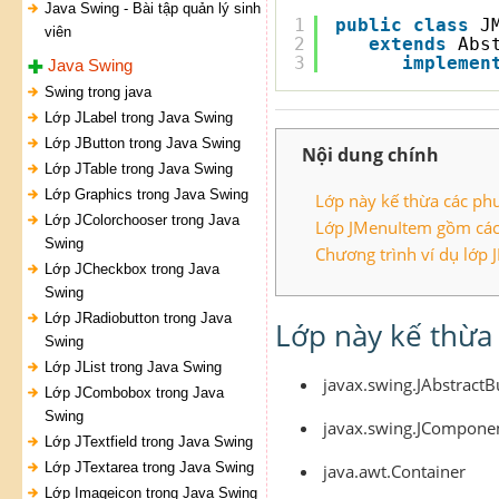
Java Swing - Bài tập quản lý sinh
1
public
class
J
viên
2
extends
Abs
3
implemen
Java Swing
Swing trong java
Lớp JLabel trong Java Swing
Lớp JButton trong Java Swing
Nội dung chính
Lớp JTable trong Java Swing
Lớp Graphics trong Java Swing
Lớp này kế thừa các phư
Lớp JColorchooser trong Java
Lớp JMenuItem gồm các 
Swing
Chương trình ví dụ lớp
Lớp JCheckbox trong Java
Swing
Lớp JRadiobutton trong Java
Lớp này kế thừa 
Swing
Lớp JList trong Java Swing
javax.swing.JAbstractB
Lớp JCombobox trong Java
Swing
javax.swing.JCompone
Lớp JTextfield trong Java Swing
Lớp JTextarea trong Java Swing
java.awt.Container
Lớp Imageicon trong Java Swing