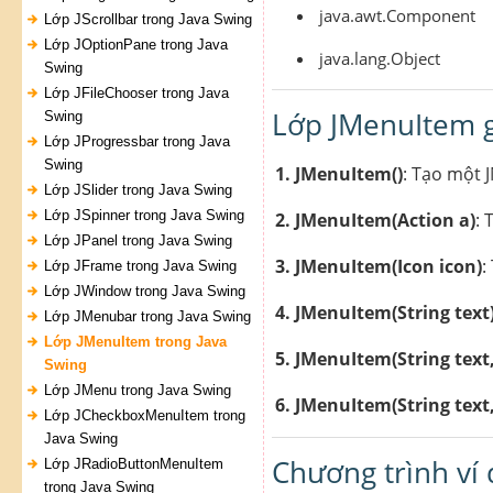
java.awt.Component
Lớp JScrollbar trong Java Swing
Lớp JOptionPane trong Java
java.lang.Object
Swing
Lớp JFileChooser trong Java
Lớp JMenuItem g
Swing
Lớp JProgressbar trong Java
Swing
1. JMenuItem()
: Tạo một 
Lớp JSlider trong Java Swing
Lớp JSpinner trong Java Swing
2. JMenuItem(Action a)
: 
Lớp JPanel trong Java Swing
3. JMenuItem(Icon icon)
:
Lớp JFrame trong Java Swing
Lớp JWindow trong Java Swing
4. JMenuItem(String text
Lớp JMenubar trong Java Swing
Lớp JMenuItem trong Java
5. JMenuItem(String text,
Swing
Lớp JMenu trong Java Swing
6. JMenuItem(String text
Lớp JCheckboxMenuItem trong
Java Swing
Chương trình ví
Lớp JRadioButtonMenuItem
trong Java Swing