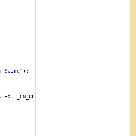
a Swing"
);
s.EXIT_ON_CLOSE);