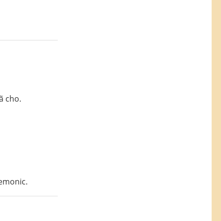
ã cho.
nemonic.