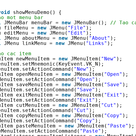
void
showMenuDemo() {
ao mot menu bar
l
JMenuBar menuBar = 
new
JMenuBar(); 
// Tao c
u fileMenu = 
new
JMenu(
"File"
);
u editMenu = 
new
JMenu(
"Edit"
);
l
JMenu aboutMenu = 
new
JMenu(
"About"
);
l
JMenu linkMenu = 
new
JMenu(
"Links"
);
ao cac item
uItem newMenuItem = 
new
JMenuItem(
"New"
);
enuItem.setMnemonic(KeyEvent.VK_N);
enuItem.setActionCommand(
"New"
);
uItem openMenuItem = 
new
JMenuItem(
"Open"
);
MenuItem.setActionCommand(
"Open"
);
uItem saveMenuItem = 
new
JMenuItem(
"Save"
);
MenuItem.setActionCommand(
"Save"
);
uItem exitMenuItem = 
new
JMenuItem(
"Exit"
);
MenuItem.setActionCommand(
"Exit"
);
uItem cutMenuItem = 
new
JMenuItem(
"Cut"
);
enuItem.setActionCommand(
"Cut"
);
uItem copyMenuItem = 
new
JMenuItem(
"Copy"
);
MenuItem.setActionCommand(
"Copy"
);
uItem pasteMenuItem = 
new
JMenuItem(
"Paste"
);
eMenuItem.setActionCommand(
"Paste"
);