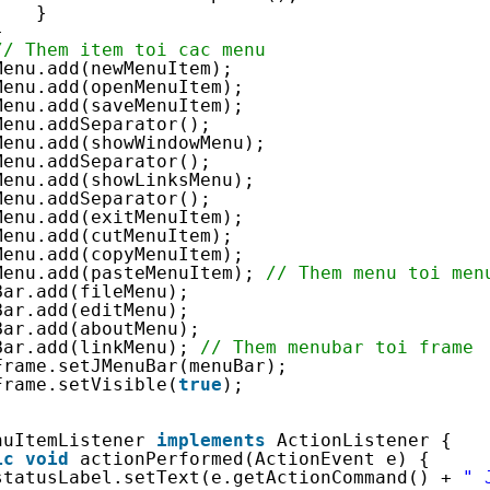
}
}
// Them item toi cac menu
Menu.add(newMenuItem);
Menu.add(openMenuItem);
Menu.add(saveMenuItem);
Menu.addSeparator();
Menu.add(showWindowMenu);
Menu.addSeparator();
Menu.add(showLinksMenu);
Menu.addSeparator();
Menu.add(exitMenuItem);
Menu.add(cutMenuItem);
Menu.add(copyMenuItem);
Menu.add(pasteMenuItem); 
// Them menu toi men
Bar.add(fileMenu);
Bar.add(editMenu);
Bar.add(aboutMenu);
Bar.add(linkMenu); 
// Them menubar toi frame
Frame.setJMenuBar(menuBar);
Frame.setVisible(
true
);
nuItemListener 
implements
ActionListener {
ic
void
actionPerformed(ActionEvent e) {
statusLabel.setText(e.getActionCommand() + 
" 