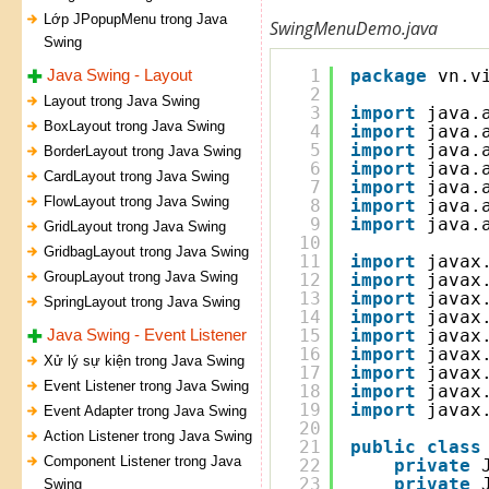
Lớp JPopupMenu trong Java
SwingMenuDemo.java
Swing
Java Swing - Layout
1
package
vn.v
2
Layout trong Java Swing
3
import
java.
BoxLayout trong Java Swing
4
import
java.
5
import
java.
BorderLayout trong Java Swing
6
import
java.
CardLayout trong Java Swing
7
import
java.
FlowLayout trong Java Swing
8
import
java.
9
import
java.
GridLayout trong Java Swing
10
GridbagLayout trong Java Swing
11
import
javax
GroupLayout trong Java Swing
12
import
javax
13
import
javax
SpringLayout trong Java Swing
14
import
javax
Java Swing - Event Listener
15
import
javax
16
import
javax
Xử lý sự kiện trong Java Swing
17
import
javax
Event Listener trong Java Swing
18
import
javax
19
import
javax
Event Adapter trong Java Swing
20
Action Listener trong Java Swing
21
public
class
Component Listener trong Java
22
private
23
private
Swing