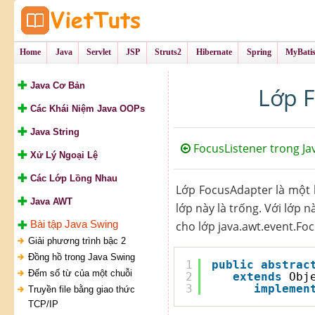
Tự Học Lập Tr
VietTu
Home
Java
Servlet
JSP
Struts2
Hibernate
Spring
MyBati
Java Cơ Bản
Lớp F
Các Khái Niệm Java OOPs
Java String
FocusListener trong Ja
Xử Lý Ngoại Lệ
Các Lớp Lồng Nhau
Lớp FocusAdapter là một 
Java AWT
lớp này là trống. Với lớp 
Bài tập Java Swing
cho lớp java.awt.event.Foc
Giải phương trình bậc 2
Đồng hồ trong Java Swing
1
public
abstrac
Đếm số từ của một chuỗi
2
extends
Obj
3
implemen
Truyền file bằng giao thức
TCP/IP