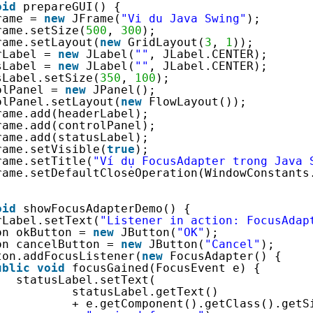
oid
prepareGUI() {
rame = 
new
JFrame(
"Vi du Java Swing"
);
rame.setSize(
500
, 
300
);
rame.setLayout(
new
GridLayout(
3
, 
1
));
rLabel = 
new
JLabel(
""
, JLabel.CENTER);
sLabel = 
new
JLabel(
""
, JLabel.CENTER);
sLabel.setSize(
350
, 
100
);
olPanel = 
new
JPanel();
olPanel.setLayout(
new
FlowLayout());
rame.add(headerLabel);
rame.add(controlPanel);
rame.add(statusLabel);
rame.setVisible(
true
);
rame.setTitle(
"Ví dụ FocusAdapter trong Java 
rame.setDefaultCloseOperation(WindowConstants
oid
showFocusAdapterDemo() {
rLabel.setText(
"Listener in action: FocusAdap
on okButton = 
new
JButton(
"OK"
);
on cancelButton = 
new
JButton(
"Cancel"
);
ton.addFocusListener(
new
FocusAdapter() {
ublic
void
focusGained(FocusEvent e) {
statusLabel.setText(
statusLabel.getText() 
+ e.getComponent().getClass().getS