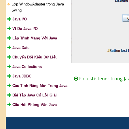
Lớp WindowAdapter trong Java
Swing
Java I/O
Ví Dụ Java I/O
Lập Trình Mạng Với Java
Java Date
Chuyển Đối Kiểu Dữ Liệu
Java Collections
Java JDBC
FocusListener trong Ja
Các Tính Năng Mới Trong Java
Bài Tập Java Có Lời Giải
Câu Hỏi Phỏng Vấn Java