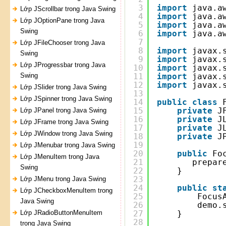
3
import
java.a
Lớp JScrollbar trong Java Swing
4
import
java.a
Lớp JOptionPane trong Java
5
import
java.a
Swing
6
import
java.a
7
Lớp JFileChooser trong Java
8
import
javax.
Swing
9
import
javax.
Lớp JProgressbar trong Java
10
import
javax.
Swing
11
import
javax.
12
import
javax.
Lớp JSlider trong Java Swing
13
Lớp JSpinner trong Java Swing
14
public
class
15
private
J
Lớp JPanel trong Java Swing
16
private
J
Lớp JFrame trong Java Swing
17
private
J
Lớp JWindow trong Java Swing
18
private
J
19
Lớp JMenubar trong Java Swing
20
public
Fo
Lớp JMenuItem trong Java
21
prepar
Swing
22
}
23
Lớp JMenu trong Java Swing
24
public
st
Lớp JCheckboxMenuItem trong
25
Focus
Java Swing
26
demo.
Lớp JRadioButtonMenuItem
27
}
28
trong Java Swing