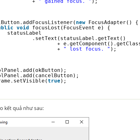
+ 
" gained focus. "
);
lButton.addFocusListener(
new
FocusAdapter() {
ublic
void
focusLost(FocusEvent e) {
statusLabel
.setText(statusLabel.getText() 
+ e.getComponent().getClas
+ 
" lost focus. "
);
olPanel.add(okButton);
olPanel.add(cancelButton);
rame.setVisible(
true
);
o kết quả như sau: