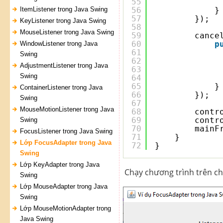
55
ItemListener trong Java Swing
56
}
57
});
KeyListener trong Java Swing
58
MouseListener trong Java Swing
59
cance
60
p
WindowListener trong Java
61
Swing
62
AdjustmentListener trong Java
63
Swing
64
65
}
ContainerListener trong Java
66
});
Swing
67
MouseMotionListener trong Java
68
contr
69
contr
Swing
70
mainF
FocusListener trong Java Swing
71
}
Lớp FocusAdapter trong Java
72
}
Swing
Lớp KeyAdapter trong Java
Chạy chương trình trên ch
Swing
Lớp MouseAdapter trong Java
Swing
Lớp MouseMotionAdapter trong
Java Swing