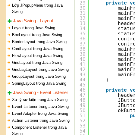
29
private
v
Lớp JPopupMenu trong Java
30
mainF
Swing
31
mainF
32
mainF
Java Swing - Layout
33
heade
Layout trong Java Swing
34
statu
35
statu
BoxLayout trong Java Swing
36
contr
BorderLayout trong Java Swing
37
contr
38
mainF
CardLayout trong Java Swing
39
mainF
FlowLayout trong Java Swing
40
mainF
GridLayout trong Java Swing
41
mainF
42
mainF
GridbagLayout trong Java Swing
43
mainF
GroupLayout trong Java Swing
44
}
SpringLayout trong Java Swing
45
46
private
v
Java Swing - Event Listener
47
heade
Xử lý sự kiện trong Java Swing
48
JButt
49
JButt
Event Listener trong Java Swing
50
okBut
Event Adapter trong Java Swing
51
p
52
Action Listener trong Java Swing
53
Component Listener trong Java
54
Swing