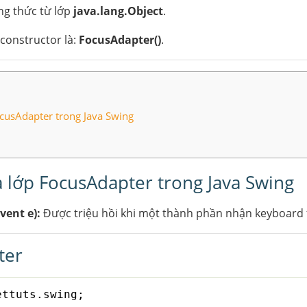
ng thức từ lớp
java.lang.Object
.
constructor là:
FocusAdapter()
.
cusAdapter trong Java Swing
 lớp FocusAdapter trong Java Swing
vent e):
Được triệu hồi khi một thành phần nhận keyboard 
ter
ettuts.swing;