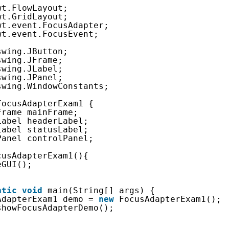
wt.FlowLayout;
wt.GridLayout;
wt.event.FocusAdapter;
wt.event.FocusEvent;
swing.JButton;
swing.JFrame;
swing.JLabel;
swing.JPanel;
swing.WindowConstants;
FocusAdapterExam1 {
Frame mainFrame;
Label headerLabel;
Label statusLabel;
Panel controlPanel;
cusAdapterExam1(){
eGUI();
atic
void
main(String[] args) {
AdapterExam1 demo = 
new
FocusAdapterExam1();
showFocusAdapterDemo();