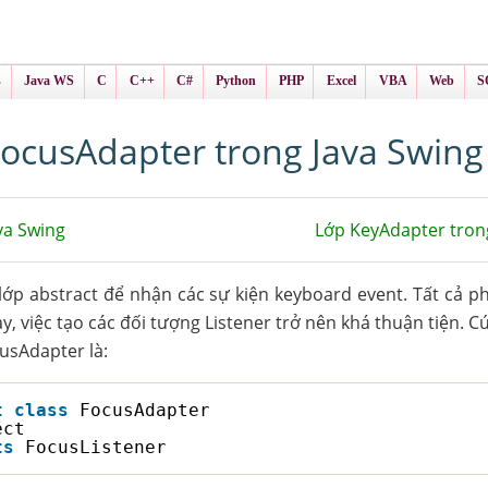
ình Online
ts
s
Java WS
C
C++
C#
Python
PHP
Excel
VBA
Web
S
ocusAdapter trong Java Swing
va Swing
Lớp KeyAdapter tron
lớp abstract để nhận các sự kiện keyboard event. Tất cả 
này, việc tạo các đối tượng Listener trở nên khá thuận tiện. 
usAdapter là:
t
class
FocusAdapter
ect
ts
FocusListener