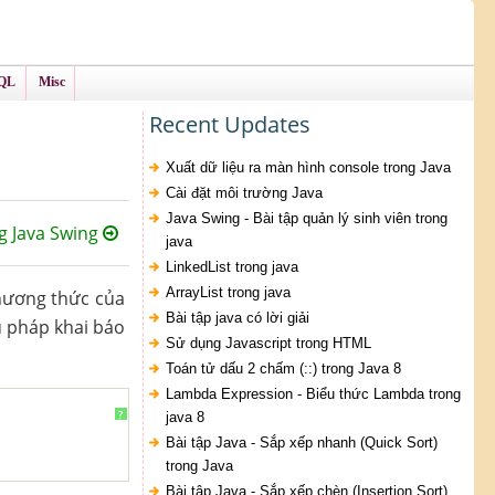
QL
Misc
Recent Updates
Xuất dữ liệu ra màn hình console trong Java
Cài đặt môi trường Java
Java Swing - Bài tập quản lý sinh viên trong
g Java Swing
java
LinkedList trong java
ArrayList trong java
phương thức của
Bài tập java có lời giải
Cú pháp khai báo
Sử dụng Javascript trong HTML
Toán tử dấu 2 chấm (::) trong Java 8
Lambda Expression - Biểu thức Lambda trong
?
java 8
Bài tập Java - Sắp xếp nhanh (Quick Sort)
trong Java
Bài tập Java - Sắp xếp chèn (Insertion Sort)