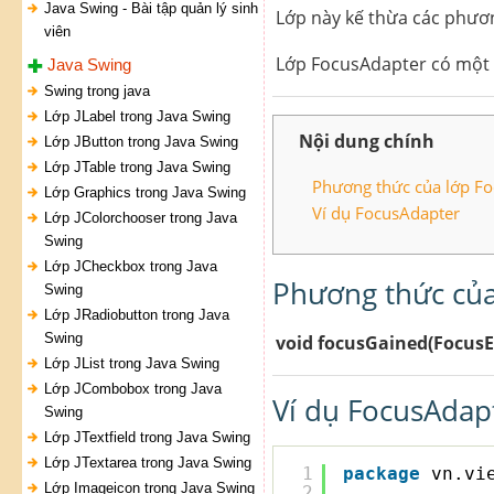
Java Swing - Bài tập quản lý sinh
Lớp này kế thừa các phươ
viên
Lớp FocusAdapter có một 
Java Swing
Swing trong java
Lớp JLabel trong Java Swing
Nội dung chính
Lớp JButton trong Java Swing
Lớp JTable trong Java Swing
Phương thức của lớp Fo
Lớp Graphics trong Java Swing
Ví dụ FocusAdapter
Lớp JColorchooser trong Java
Swing
Lớp JCheckbox trong Java
Phương thức của
Swing
Lớp JRadiobutton trong Java
Swing
void focusGained(FocusE
Lớp JList trong Java Swing
Lớp JCombobox trong Java
Ví dụ FocusAdap
Swing
Lớp JTextfield trong Java Swing
Lớp JTextarea trong Java Swing
1
package
vn.vi
Lớp Imageicon trong Java Swing
2