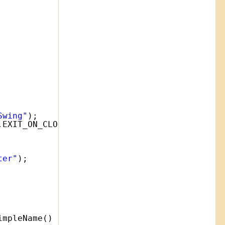
Swing"
);
.EXIT_ON_CLOSE);
ter"
);
impleName() 