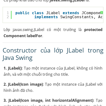
Cú pháp khai báo cho lớp
javax.swing.JLabel
là:
1
public
class
JLabel 
extends
JComponent
?
2
implements
SwingConstants, Acc
Lớp javax.swing.JLabel có một trường là
protected
Component labelFor
.
Constructor của lớp JLabel trong
Java Swing
1. JLabel()
: Tạo một instance của JLabel, không có hình
ảnh, và với một chuỗi trống cho title.
2. JLabel(Icon image)
: Tạo một instance của JLabel với
hình ảnh đã cho.
3. JLabel(Icon image, int horizontalAlignment)
: Tạo