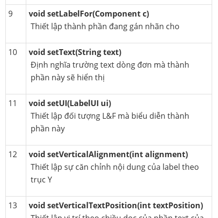
9
void setLabelFor(Component c)
Thiết lập thành phần đang gán nhãn cho
10
void setText(String text)
Định nghĩa trường text dòng đơn mà thành
phần này sẽ hiển thị
11
void setUI(LabelUI ui)
Thiết lập đối tượng L&F mà biểu diễn thành
phần này
12
void setVerticalAlignment(int alignment)
Thiết lập sự căn chỉnh nội dung của label theo
trục Y
13
void setVerticalTextPosition(int textPosition)