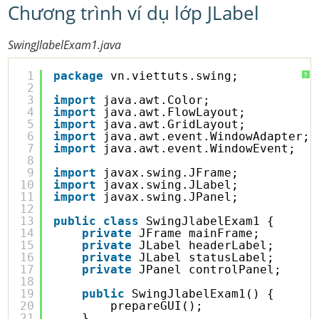
Chương trình ví dụ lớp JLabel
SwingJlabelExam1.java
1
package
vn.viettuts.swing;
?
2
3
import
java.awt.Color;
4
import
java.awt.FlowLayout;
5
import
java.awt.GridLayout;
6
import
java.awt.event.WindowAdapter;
7
import
java.awt.event.WindowEvent;
8
9
import
javax.swing.JFrame;
10
import
javax.swing.JLabel;
11
import
javax.swing.JPanel;
12
13
public
class
SwingJlabelExam1 {
14
private
JFrame mainFrame;
15
private
JLabel headerLabel;
16
private
JLabel statusLabel;
17
private
JPanel controlPanel;
18
19
public
SwingJlabelExam1() {
20
prepareGUI();
21
}