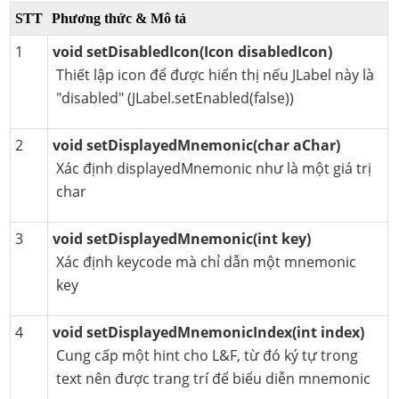
STT
Phương thức & Mô tả
1
void setDisabledIcon(Icon disabledIcon)
Thiết lập icon để được hiển thị nếu JLabel này là
"disabled" (JLabel.setEnabled(false))
2
void setDisplayedMnemonic(char aChar)
Xác định displayedMnemonic như là một giá trị
char
3
void setDisplayedMnemonic(int key)
Xác định keycode mà chỉ dẫn một mnemonic
key
4
void setDisplayedMnemonicIndex(int index)
Cung cấp một hint cho L&F, từ đó ký tự trong
text nên được trang trí để biểu diễn mnemonic