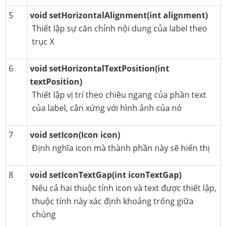
5
void setHorizontalAlignment(int alignment)
Thiết lập sự căn chỉnh nội dung của label theo
trục X
6
void setHorizontalTextPosition(int
textPosition)
Thiết lập vị trí theo chiều ngang của phần text
của label, cân xứng với hình ảnh của nó
7
void setIcon(Icon icon)
Định nghĩa icon mà thành phần này sẽ hiển thị
8
void setIconTextGap(int iconTextGap)
Nếu cả hai thuộc tính icon và text được thiết lập,
thuộc tính này xác định khoảng trống giữa
chúng