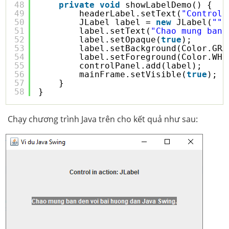
48
private
void
showLabelDemo() {
49
headerLabel.setText(
"Control 
50
JLabel label = 
new
JLabel(
""
,
51
label.setText(
"Chao mung ban 
52
label.setOpaque(
true
);
53
label.setBackground(Color.GRA
54
label.setForeground(Color.WHI
55
controlPanel.add(label);
56
mainFrame.setVisible(
true
);
57
}
58
}
Chạy chương trình Java trên cho kết quả như sau: