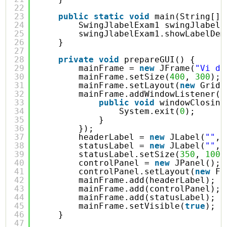
22
23
public
static
void
main(String[] 
24
SwingJlabelExam1 swingJlabelE
25
swingJlabelExam1.showLabelDem
26
}
27
28
private
void
prepareGUI() {
29
mainFrame = 
new
JFrame(
"Vi du
30
mainFrame.setSize(
400
, 
300
);
31
mainFrame.setLayout(
new
GridL
32
mainFrame.addWindowListener(
n
33
public
void
windowClosing
34
System.exit(
0
);
35
}
36
});
37
headerLabel = 
new
JLabel(
""
, 
38
statusLabel = 
new
JLabel(
""
, 
39
statusLabel.setSize(
350
, 
100
)
40
controlPanel = 
new
JPanel();
41
controlPanel.setLayout(
new
Fl
42
mainFrame.add(headerLabel);
43
mainFrame.add(controlPanel);
44
mainFrame.add(statusLabel);
45
mainFrame.setVisible(
true
);
46
}
47