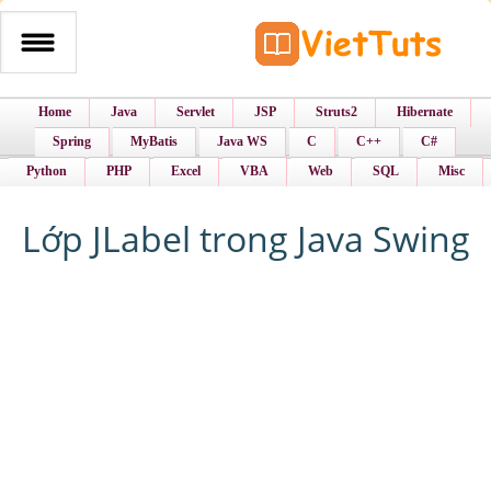
Home
Java
Servlet
JSP
Struts2
Hibernate
Spring
MyBatis
Java WS
C
C++
C#
Python
PHP
Excel
VBA
Web
SQL
Misc
Lớp JLabel trong Java Swing