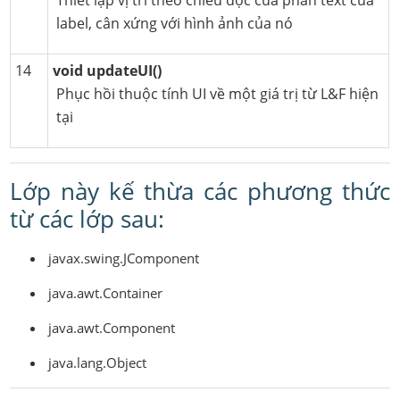
Thiết lập vị trí theo chiều dọc của phần text của
label, cân xứng với hình ảnh của nó
14
void updateUI()
Phục hồi thuộc tính UI về một giá trị từ L&F hiện
tại
Lớp này kế thừa các phương thức
từ các lớp sau:
javax.swing.JComponent
java.awt.Container
java.awt.Component
java.lang.Object